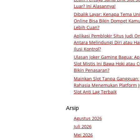
Luar? Ini Alasannya!
Dibalik Layar: Kenapa Tema Uni
Online Bisa Bikin Dompet Kam
Lebih Cuan?
Aplikasi Pemblokir Situs Judi On
Antara Melindungi Diri atau H
Ilusi Kontrol?
Ulasan Joker Gaming Bagua: A
Slot Mistis Ini Bawa Hoki atau
Bikin Penasaran?
Mainkan Slot Tanpa Gangguan:
Rahasia Menemukan Platform J
Slot Anti Lag Terbaik
Arsip
Agustus 2026
Juli 2026
Mei 2026