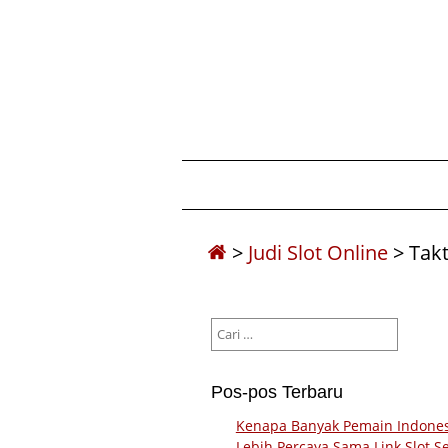
>
Judi Slot Online
>
Tak
Cari
untuk:
Pos-pos Terbaru
Kenapa Banyak Pemain Indones
Lebih Percaya Sama Link Slot S