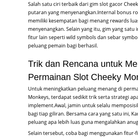
Salah satu ciri terbaik dari gim slot gacor Ch
putaran yang menyenangkan.Internal bonus rou
memiliki kesempatan bagi menang rewards lua
menyenangkan. Selain yang itu, gim yang satu in
fitur lain seperti wild symbols dan sebar symb
peluang pemain bagi berhasil.
Trik dan Rencana untuk M
Permainan Slot Cheeky Mo
Untuk meningkatkan peluang menang di permai
Monkeys, terdapat sedikit trik serta strategi 
implement.Awal, jamin untuk selalu memposi
bagi tiap giliran. Bersama cara yang satu ini
peluang apa lebih luas guna mengalahkan anug
Selain tersebut, coba bagi menggunakan fitur-