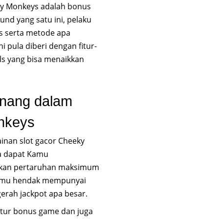
eeky Monkeys adalah bonus
nd yang satu ini, pelaku
s serta metode apa
i pula diberi dengan fitur-
ols yang bisa menaikkan
enang dalam
nkeys
nan slot gacor Cheeky
apa dapat Kamu
sikan pertaruhan maksimum
, Kamu hendak mempunyai
erah jackpot apa besar.
fitur bonus game dan juga