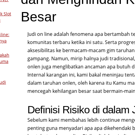
Besar
k Slot
u
Judi on line adalah fenomena apa bertambah t
line:
anya
komunitas terbaru ketika ini satu. Serta progre
aksesibilitas ke bermacam-macam gim taruhan
pakah
gampang. Namun, mirip halnya judi tradisional
 Cuma
onlen juga menglibatkan ancaman apa butuh d
Internal karangan ini, kami bakal meninjau ten
udi
dalam taruhan onlen, oleh karena itu Kamu m
mencegah kehilangan besar saat bermain-main
Definisi Risiko di dalam 
Sebelum kami membahas lebih continue mengena
penting guna menyadari apa apa dikehendaki b