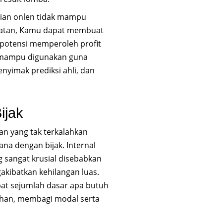
ian onlen tidak mampu
patan, Kamu dapat membuat
rpotensi memperoleh profit
g mampu digunakan guna
enyimak prediksi ahli, dan
ijak
man yang tak terkalahkan
a dengan bijak. Internal
ng sangat krusial disebabkan
akibatkan kehilangan luas.
at sejumlah dasar apa butuh
ruhan, membagi modal serta