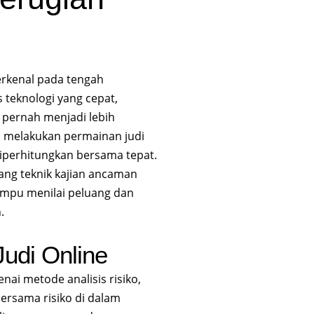
erkenal pada tengah
s teknologi yang cepat,
 pernah menjadi lebih
, melakukan permainan judi
iperhitungkan bersama tepat.
tang teknik kajian ancaman
ampu menilai peluang dan
.
Judi Online
i metode analisis risiko,
ersama risiko di dalam