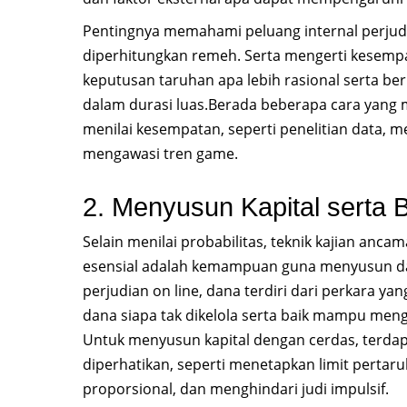
Pentingnya memahami peluang internal perjud
diperhitungkan remeh. Serta mengerti kesem
keputusan taruhan apa lebih rasional serta be
dalam durasi luas.Berada beberapa cara yan
menilai kesempatan, seperti penelitian data, m
mengawasi tren game.
2. Menyusun Kapital serta B
Selain menilai probabilitas, teknik kajian anca
esensial adalah kemampuan guna menyusun dan
perjudian on line, dana terdiri dari perkara ya
dana siapa tak dikelola serta baik mampu meng
Untuk menyusun kapital dengan cerdas, terdap
diperhatikan, seperti menetapkan limit perta
proporsional, dan menghindari judi impulsif.