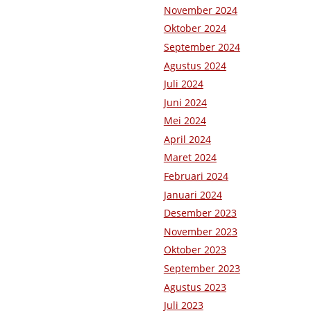
November 2024
Oktober 2024
September 2024
Agustus 2024
Juli 2024
Juni 2024
Mei 2024
April 2024
Maret 2024
Februari 2024
Januari 2024
Desember 2023
November 2023
Oktober 2023
September 2023
Agustus 2023
Juli 2023