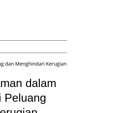
ng dan Menghindari Kerugian
aman dalam
i Peluang
erugian