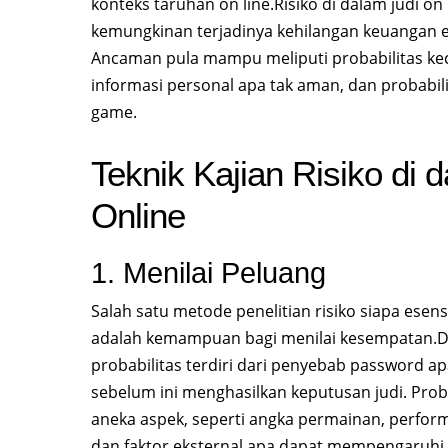
konteks taruhan on line.Risiko di dalam judi o
kemungkinan terjadinya kehilangan keuangan e
Ancaman pula mampu meliputi probabilitas k
informasi personal apa tak aman, dan probabil
game.
Teknik Kajian Risiko di 
Online
1. Menilai Peluang
Salah satu metode penelitian risiko siapa esens
adalah kemampuan bagi menilai kesempatan.Di
probabilitas terdiri dari penyebab password a
sebelum ini menghasilkan keputusan judi. Prob
aneka aspek, seperti angka permainan, perfor
dan faktor eksternal apa dapat mempengaruhi 