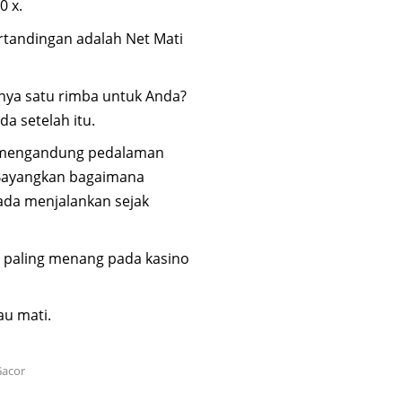
0 x.
ertandingan adalah Net Mati
nya satu rimba untuk Anda?
a setelah itu.
ng mengandung pedalaman
 Bayangkan bagaimana
ada menjalankan sejak
g paling menang pada kasino
u mati.
Gacor