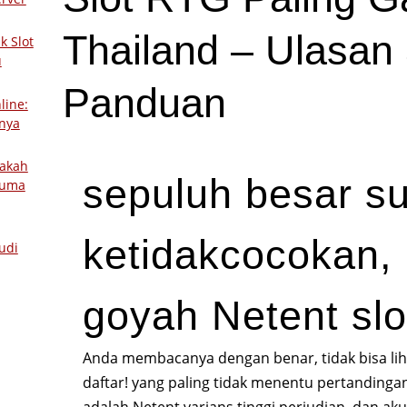
Thailand – Ulasan
k Slot
u
Panduan
line:
anya
pakah
sepuluh besar su
 Cuma
ketidakcocokan,
udi
goyah Netent slo
Anda membacanya dengan benar, tidak bisa liha
daftar! yang paling tidak menentu pertandingan