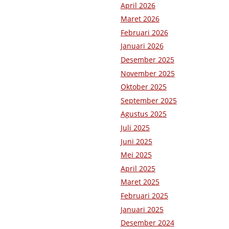
April 2026
Maret 2026
Februari 2026
Januari 2026
Desember 2025
November 2025
Oktober 2025
September 2025
Agustus 2025
Juli 2025
Juni 2025
Mei 2025
April 2025
Maret 2025
Februari 2025
Januari 2025
Desember 2024