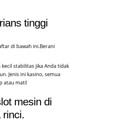
ians tinggi
ftar di bawah ini.Berani
cil stabilitas jika Anda tidak
n. Jenis ini kasino, semua
p atau mati!
lot mesin di
rinci.