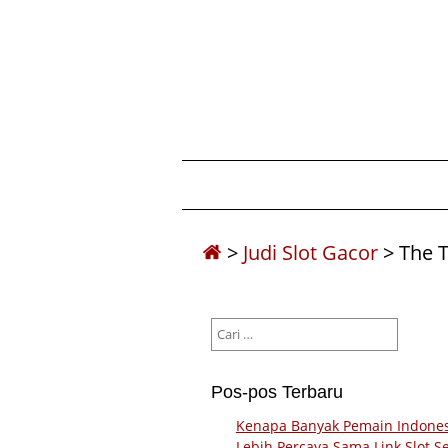
>
Judi Slot Gacor
>
The T
Cari
untuk:
Pos-pos Terbaru
Kenapa Banyak Pemain Indones
Lebih Percaya Sama Link Slot S