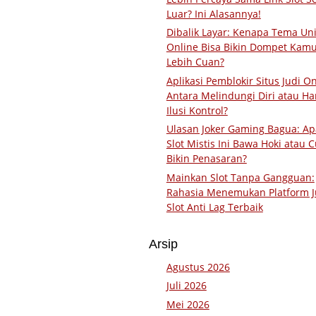
Luar? Ini Alasannya!
Dibalik Layar: Kenapa Tema Uni
Online Bisa Bikin Dompet Kam
Lebih Cuan?
Aplikasi Pemblokir Situs Judi On
Antara Melindungi Diri atau H
Ilusi Kontrol?
Ulasan Joker Gaming Bagua: A
Slot Mistis Ini Bawa Hoki atau
Bikin Penasaran?
Mainkan Slot Tanpa Gangguan:
Rahasia Menemukan Platform J
Slot Anti Lag Terbaik
Arsip
Agustus 2026
Juli 2026
Mei 2026