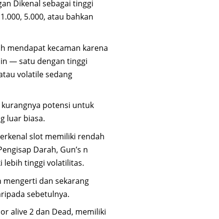
an Dikenal sebagai tinggi
1.000, 5.000, atau bahkan
ah mendapat kecaman karena
sin — satu dengan tinggi
atau volatile sedang
 kurangnya potensi untuk
 luar biasa.
erkenal slot memiliki rendah
Pengisap Darah, Gun’s n
lebih tinggi volatilitas.
ah mengerti dan sekarang
aripada sebetulnya.
r alive 2 dan Dead, memiliki