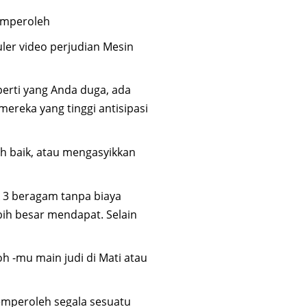
emperoleh
ler video perjudian Mesin
perti yang Anda duga, ada
ereka yang tinggi antisipasi
bih baik, atau mengasyikkan
uk 3 beragam tanpa biaya
bih besar mendapat. Selain
h -mu main judi di Mati atau
emperoleh segala sesuatu