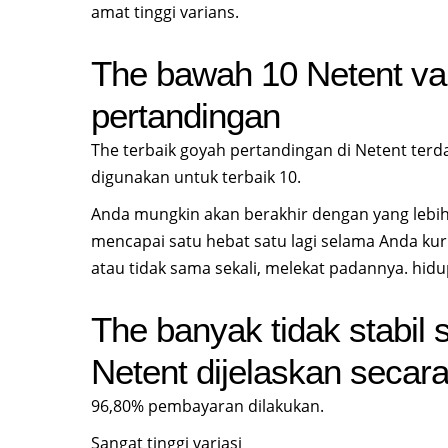
amat tinggi varians.
The bawah 10 Netent var
pertandingan
The terbaik goyah pertandingan di Netent terda
digunakan untuk terbaik 10.
Anda mungkin akan berakhir dengan yang lebih ke
mencapai satu hebat satu lagi selama Anda kuru
atau tidak sama sekali, melekat padannya. hidu
The banyak tidak stabil s
Netent dijelaskan secara 
96,80% pembayaran dilakukan.
Sangat tinggi variasi