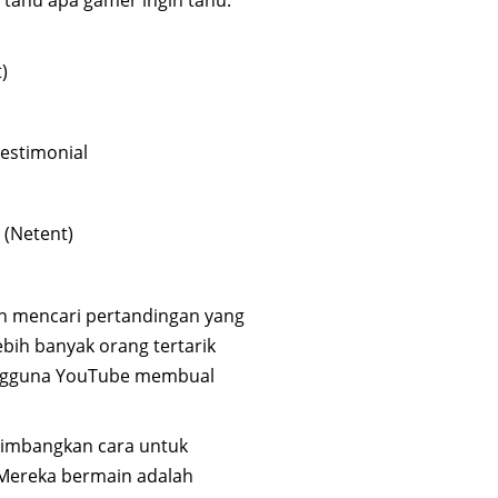
u tahu apa gamer ingin tahu.
)
testimonial
 (Netent)
lah mencari pertandingan yang
ih banyak orang tertarik
 pengguna YouTube membual
imbangkan cara untuk
 Mereka bermain adalah