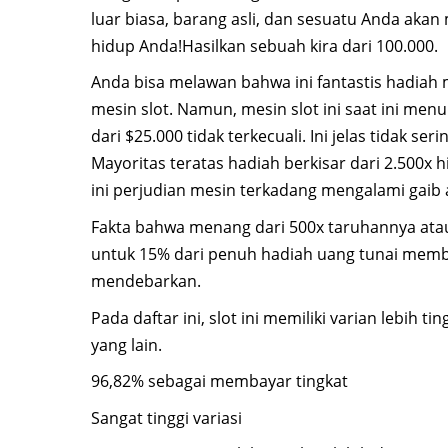
luar biasa, barang asli, dan sesuatu Anda akan
hidup Anda!Hasilkan sebuah kira dari 100.000.
Anda bisa melawan bahwa ini fantastis hadiah 
mesin slot. Namun, mesin slot ini saat ini men
dari $25.000 tidak terkecuali. Ini jelas tidak se
Mayoritas teratas hadiah berkisar dari 2.500x 
ini perjudian mesin terkadang mengalami gaib 
Fakta bahwa menang dari 500x taruhannya ata
untuk 15% dari penuh hadiah uang tunai membua
mendebarkan.
Pada daftar ini, slot ini memiliki varian lebih 
yang lain.
96,82% sebagai membayar tingkat
Sangat tinggi variasi