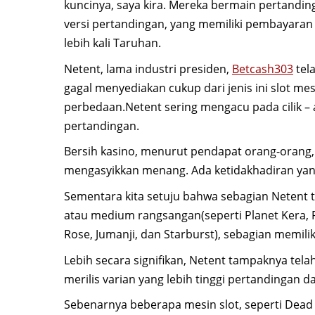
kuncinya, saya kira. Mereka bermain pertanding
versi pertandingan, yang memiliki pembayaran 
lebih kali Taruhan.
Netent, lama industri presiden,
Betcash303
tel
gagal menyediakan cukup dari jenis ini slot me
perbedaan.Netent sering mengacu pada cilik – 
pertandingan.
Bersih kasino, menurut pendapat orang-orang,
mengasyikkan menang. Ada ketidakhadiran yang
Sementara kita setuju bahwa sebagian Netent t
atau medium rangsangan(seperti Planet Kera, 
Rose, Jumanji, dan Starburst), sebagian memiliki 
Lebih secara signifikan, Netent tampaknya tel
merilis varian yang lebih tinggi pertandingan d
Sebenarnya beberapa mesin slot, seperti Dead o