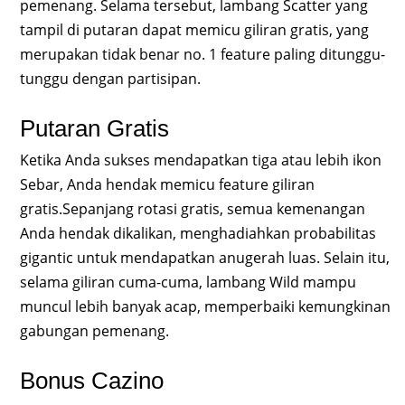
pemenang. Selama tersebut, lambang Scatter yang
tampil di putaran dapat memicu giliran gratis, yang
merupakan tidak benar no. 1 feature paling ditunggu-
tunggu dengan partisipan.
Putaran Gratis
Ketika Anda sukses mendapatkan tiga atau lebih ikon
Sebar, Anda hendak memicu feature giliran
gratis.Sepanjang rotasi gratis, semua kemenangan
Anda hendak dikalikan, menghadiahkan probabilitas
gigantic untuk mendapatkan anugerah luas. Selain itu,
selama giliran cuma-cuma, lambang Wild mampu
muncul lebih banyak acap, memperbaiki kemungkinan
gabungan pemenang.
Bonus Cazino