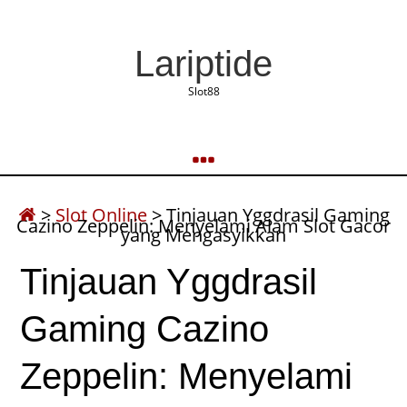
Lariptide
Slot88
>
Slot Online
>
Tinjauan Yggdrasil Gaming
Cazino Zeppelin: Menyelami Alam Slot Gacor
yang Mengasyikkan
Tinjauan Yggdrasil
Gaming Cazino
Zeppelin: Menyelami