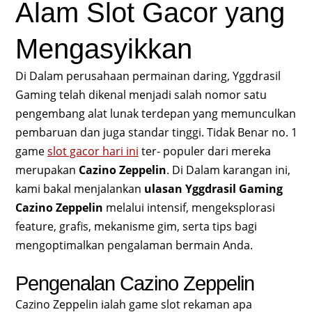
Alam Slot Gacor yang
Mengasyikkan
Di Dalam perusahaan permainan daring, Yggdrasil
Gaming telah dikenal menjadi salah nomor satu
pengembang alat lunak terdepan yang memunculkan
pembaruan dan juga standar tinggi. Tidak Benar no. 1
game
slot gacor hari ini
ter- populer dari mereka
merupakan
Cazino Zeppelin
. Di Dalam karangan ini,
kami bakal menjalankan
ulasan Yggdrasil Gaming
Cazino Zeppelin
melalui intensif, mengeksplorasi
feature, grafis, mekanisme gim, serta tips bagi
mengoptimalkan pengalaman bermain Anda.
Pengenalan Cazino Zeppelin
Cazino Zeppelin ialah game slot rekaman apa