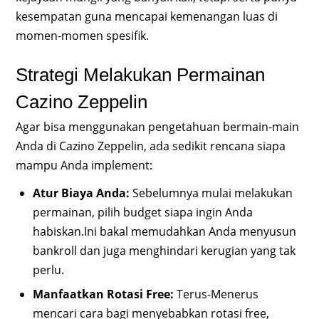
kesempatan guna mencapai kemenangan luas di
momen-momen spesifik.
Strategi Melakukan Permainan
Cazino Zeppelin
Agar bisa menggunakan pengetahuan bermain-main
Anda di Cazino Zeppelin, ada sedikit rencana siapa
mampu Anda implement:
Atur Biaya Anda:
Sebelumnya mulai melakukan
permainan, pilih budget siapa ingin Anda
habiskan.Ini bakal memudahkan Anda menyusun
bankroll dan juga menghindari kerugian yang tak
perlu.
Manfaatkan Rotasi Free:
Terus-Menerus
mencari cara bagi menyebabkan rotasi free,