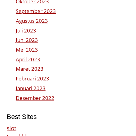
Oktober 2023
September 2023
Agustus 2023
Juli 2023
Juni 2023
Mei 2023
April 2023
Maret 2023
Februari 2023
Januari 2023
Desember 2022
Best Sites
slot