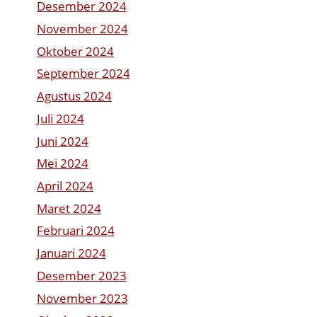
Desember 2024
November 2024
Oktober 2024
September 2024
Agustus 2024
Juli 2024
Juni 2024
Mei 2024
April 2024
Maret 2024
Februari 2024
Januari 2024
Desember 2023
November 2023