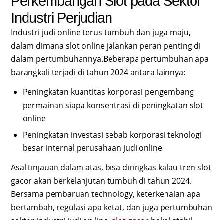
Perkembangan Slot pada Sektor
Industri Perjudian
Industri judi online terus tumbuh dan juga maju,
dalam dimana slot online jalankan peran penting di
dalam pertumbuhannya.Beberapa pertumbuhan apa
barangkali terjadi di tahun 2024 antara lainnya:
Peningkatan kuantitas korporasi pengembang
permainan siapa konsentrasi di peningkatan slot
online
Peningkatan investasi sebab korporasi teknologi
besar internal perusahaan judi online
Asal tinjauan dalam atas, bisa diringkas kalau tren slot
gacor akan berkelanjutan tumbuh di tahun 2024.
Bersama pembaruan technology, keterkenalan apa
bertambah, regulasi apa ketat, dan juga pertumbuhan