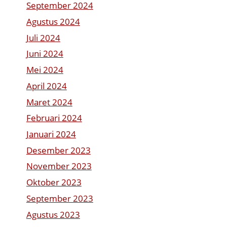
September 2024
Agustus 2024
Juli 2024
Juni 2024
Mei 2024
April 2024
Maret 2024
Februari 2024
Januari 2024
Desember 2023
November 2023
Oktober 2023
September 2023
Agustus 2023