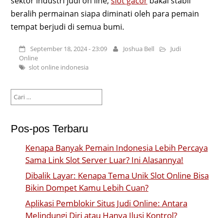
sektor industri judi on line,
slot gacor
bakal stabil
beralih permainan siapa diminati oleh para pemain
tempat berjudi di semua bumi.
September 18, 2024 - 23:09
Joshua Bell
Judi
Online
slot online indonesia
Cari
untuk:
Pos-pos Terbaru
Kenapa Banyak Pemain Indonesia Lebih Percaya
Sama Link Slot Server Luar? Ini Alasannya!
Dibalik Layar: Kenapa Tema Unik Slot Online Bisa
Bikin Dompet Kamu Lebih Cuan?
Aplikasi Pemblokir Situs Judi Online: Antara
Melindungi Diri atau Hanya Ilusi Kontrol?