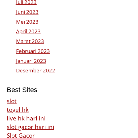
Juli 2023
Juni 2023
Mei 2023
April 2023
Maret 2023
Februari 2023
Januari 2023
Desember 2022
Best Sites
slot
togel hk
live hk hari ini
slot gacor hari ini
Slot Gacor