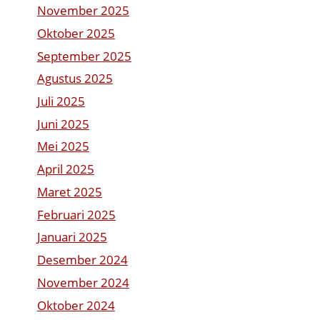
November 2025
Oktober 2025
September 2025
Agustus 2025
Juli 2025
Juni 2025
Mei 2025
April 2025
Maret 2025
Februari 2025
Januari 2025
Desember 2024
November 2024
Oktober 2024