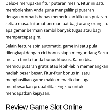
Deluxe merupakan fitur putaran mesin. Fitur ini satu
membolehkan Anda guna mengelilingi putaran
dengan otomatis bebas memerlukan klik tuts putaran
setiap masa. Ini amat bermanfaat bagi orang-orang itu
apa gemar bermain sambil banyak tugas atau bagi
mempercepat gim.
Selain feature spin automatic, game ini satu pula
dilengkapi dengan ciri bonus siapa mengundang.Serta
meraih tanda-tanda bonus khusus, Kamu bisa
memicu putaran gratis atau lebih-lebih memenangkan
hadiah besar besar. Fitur-fitur bonus ini satu
menghasilkan game makin menarik dan juga
membesarkan probabilitas Engkau untuk
mendapatkan kejayaan.
Review Game Slot Online