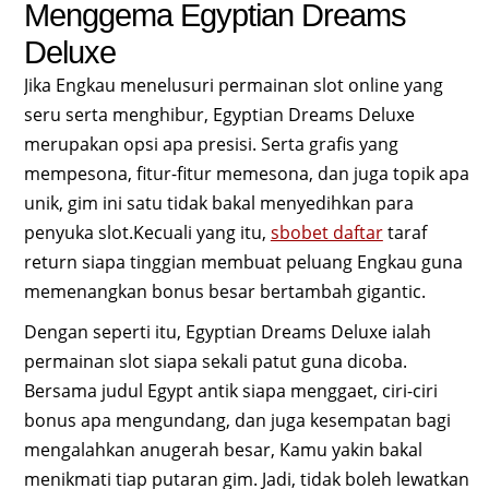
Menggema Egyptian Dreams
Deluxe
Jika Engkau menelusuri permainan slot online yang
seru serta menghibur, Egyptian Dreams Deluxe
merupakan opsi apa presisi. Serta grafis yang
mempesona, fitur-fitur memesona, dan juga topik apa
unik, gim ini satu tidak bakal menyedihkan para
penyuka slot.Kecuali yang itu,
sbobet daftar
taraf
return siapa tinggian membuat peluang Engkau guna
memenangkan bonus besar bertambah gigantic.
Dengan seperti itu, Egyptian Dreams Deluxe ialah
permainan slot siapa sekali patut guna dicoba.
Bersama judul Egypt antik siapa menggaet, ciri-ciri
bonus apa mengundang, dan juga kesempatan bagi
mengalahkan anugerah besar, Kamu yakin bakal
menikmati tiap putaran gim. Jadi, tidak boleh lewatkan