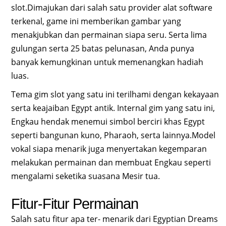
slot.Dimajukan dari salah satu provider alat software
terkenal, game ini memberikan gambar yang
menakjubkan dan permainan siapa seru. Serta lima
gulungan serta 25 batas pelunasan, Anda punya
banyak kemungkinan untuk memenangkan hadiah
luas.
Tema gim slot yang satu ini terilhami dengan kekayaan
serta keajaiban Egypt antik. Internal gim yang satu ini,
Engkau hendak menemui simbol berciri khas Egypt
seperti bangunan kuno, Pharaoh, serta lainnya.Model
vokal siapa menarik juga menyertakan kegemparan
melakukan permainan dan membuat Engkau seperti
mengalami seketika suasana Mesir tua.
Fitur-Fitur Permainan
Salah satu fitur apa ter- menarik dari Egyptian Dreams