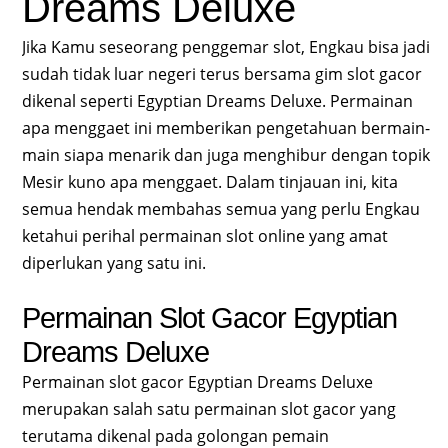
Dreams Deluxe
Jika Kamu seseorang penggemar slot, Engkau bisa jadi
sudah tidak luar negeri terus bersama gim slot gacor
dikenal seperti Egyptian Dreams Deluxe. Permainan
apa menggaet ini memberikan pengetahuan bermain-
main siapa menarik dan juga menghibur dengan topik
Mesir kuno apa menggaet. Dalam tinjauan ini, kita
semua hendak membahas semua yang perlu Engkau
ketahui perihal permainan slot online yang amat
diperlukan yang satu ini.
Permainan Slot Gacor Egyptian
Dreams Deluxe
Permainan slot gacor Egyptian Dreams Deluxe
merupakan salah satu permainan slot gacor yang
terutama dikenal pada golongan pemain