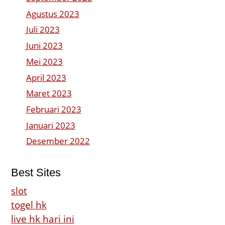
Agustus 2023
Juli 2023
Juni 2023
Mei 2023
April 2023
Maret 2023
Februari 2023
Januari 2023
Desember 2022
Best Sites
slot
togel hk
live hk hari ini