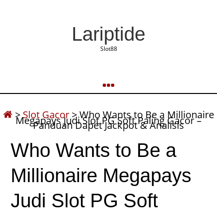
Lariptide
Slot88
>
Slot Gacor
>
Who Wants to Be a Millionaire
Megapays Judi Slot PG Soft Paling Gacor –
Panduan Dapet Jackpot & Analisis
Who Wants to Be a
Millionaire Megapays
Judi Slot PG Soft