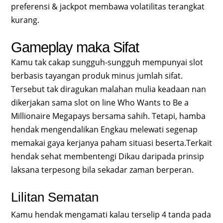
preferensi & jackpot membawa volatilitas terangkat
kurang.
Gameplay maka Sifat
Kamu tak cakap sungguh-sungguh mempunyai slot
berbasis tayangan produk minus jumlah sifat.
Tersebut tak diragukan malahan mulia keadaan nan
dikerjakan sama slot on line Who Wants to Be a
Millionaire Megapays bersama sahih. Tetapi, hamba
hendak mengendalikan Engkau melewati segenap
memakai gaya kerjanya paham situasi beserta.Terkait
hendak sehat membentengi Dikau daripada prinsip
laksana terpesong bila sekadar zaman berperan.
Lilitan Sematan
Kamu hendak mengamati kalau terselip 4 tanda pada