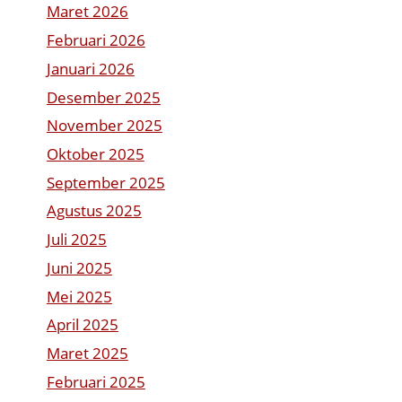
Maret 2026
Februari 2026
Januari 2026
Desember 2025
November 2025
Oktober 2025
September 2025
Agustus 2025
Juli 2025
Juni 2025
Mei 2025
April 2025
Maret 2025
Februari 2025