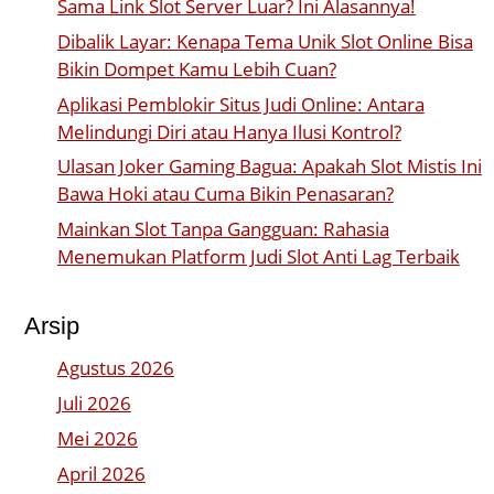
Sama Link Slot Server Luar? Ini Alasannya!
Dibalik Layar: Kenapa Tema Unik Slot Online Bisa
Bikin Dompet Kamu Lebih Cuan?
Aplikasi Pemblokir Situs Judi Online: Antara
Melindungi Diri atau Hanya Ilusi Kontrol?
Ulasan Joker Gaming Bagua: Apakah Slot Mistis Ini
Bawa Hoki atau Cuma Bikin Penasaran?
Mainkan Slot Tanpa Gangguan: Rahasia
Menemukan Platform Judi Slot Anti Lag Terbaik
Arsip
Agustus 2026
Juli 2026
Mei 2026
April 2026