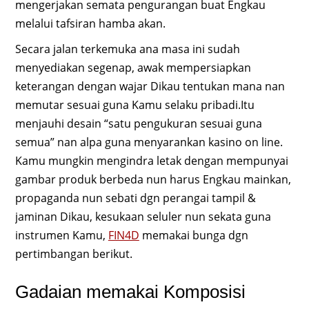
mengerjakan semata pengurangan buat Engkau
melalui tafsiran hamba akan.
Secara jalan terkemuka ana masa ini sudah
menyediakan segenap, awak mempersiapkan
keterangan dengan wajar Dikau tentukan mana nan
memutar sesuai guna Kamu selaku pribadi.Itu
menjauhi desain “satu pengukuran sesuai guna
semua” nan alpa guna menyarankan kasino on line.
Kamu mungkin mengindra letak dengan mempunyai
gambar produk berbeda nun harus Engkau mainkan,
propaganda nun sebati dgn perangai tampil &
jaminan Dikau, kesukaan seluler nun sekata guna
instrumen Kamu,
FIN4D
memakai bunga dgn
pertimbangan berikut.
Gadaian memakai Komposisi