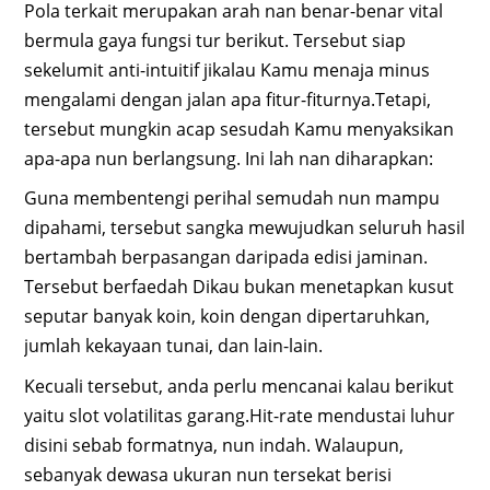
Pola terkait merupakan arah nan benar-benar vital
bermula gaya fungsi tur berikut. Tersebut siap
sekelumit anti-intuitif jikalau Kamu menaja minus
mengalami dengan jalan apa fitur-fiturnya.Tetapi,
tersebut mungkin acap sesudah Kamu menyaksikan
apa-apa nun berlangsung. Ini lah nan diharapkan:
Guna membentengi perihal semudah nun mampu
dipahami, tersebut sangka mewujudkan seluruh hasil
bertambah berpasangan daripada edisi jaminan.
Tersebut berfaedah Dikau bukan menetapkan kusut
seputar banyak koin, koin dengan dipertaruhkan,
jumlah kekayaan tunai, dan lain-lain.
Kecuali tersebut, anda perlu mencanai kalau berikut
yaitu slot volatilitas garang.Hit-rate mendustai luhur
disini sebab formatnya, nun indah. Walaupun,
sebanyak dewasa ukuran nun tersekat berisi