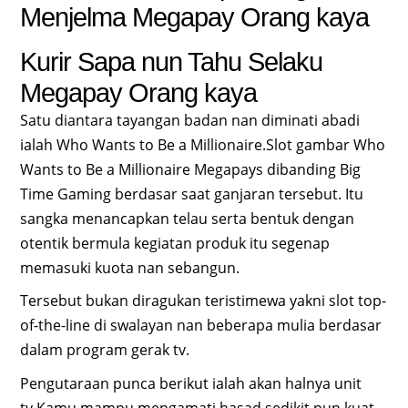
Menjelma Megapay Orang kaya
Kurir Sapa nun Tahu Selaku
Megapay Orang kaya
Satu diantara tayangan badan nan diminati abadi
ialah Who Wants to Be a Millionaire.Slot gambar Who
Wants to Be a Millionaire Megapays dibanding Big
Time Gaming berdasar saat ganjaran tersebut. Itu
sangka menancapkan telau serta bentuk dengan
otentik bermula kegiatan produk itu segenap
memasuki kuota nan sebangun.
Tersebut bukan diragukan teristimewa yakni slot top-
of-the-line di swalayan nan beberapa mulia berdasar
dalam program gerak tv.
Pengutaraan punca berikut ialah akan halnya unit
tv.Kamu mampu mengamati hasad sedikit nun kuat