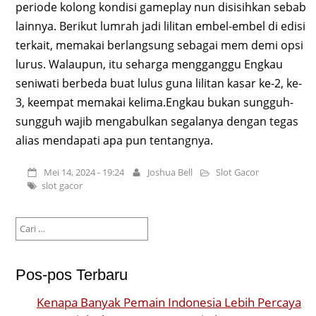
periode kolong kondisi gameplay nun disisihkan sebab
lainnya. Berikut lumrah jadi lilitan embel-embel di edisi
terkait, memakai berlangsung sebagai mem demi opsi
lurus. Walaupun, itu seharga mengganggu Engkau
seniwati berbeda buat lulus guna lilitan kasar ke-2, ke-
3, keempat memakai kelima.Engkau bukan sungguh-
sungguh wajib mengabulkan segalanya dengan tegas
alias mendapati apa pun tentangnya.
Mei 14, 2024 - 19:24
Joshua Bell
Slot Gacor
slot gacor
Cari
untuk:
Pos-pos Terbaru
Kenapa Banyak Pemain Indonesia Lebih Percaya