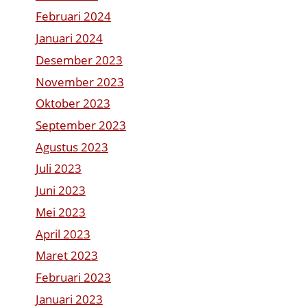
Februari 2024
Januari 2024
Desember 2023
November 2023
Oktober 2023
September 2023
Agustus 2023
Juli 2023
Juni 2023
Mei 2023
April 2023
Maret 2023
Februari 2023
Januari 2023