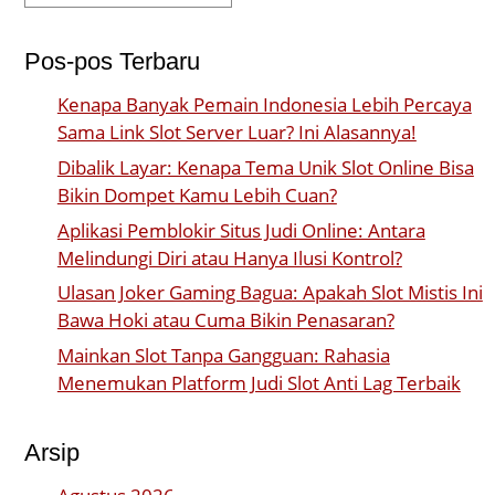
Pos-pos Terbaru
Kenapa Banyak Pemain Indonesia Lebih Percaya
Sama Link Slot Server Luar? Ini Alasannya!
Dibalik Layar: Kenapa Tema Unik Slot Online Bisa
Bikin Dompet Kamu Lebih Cuan?
Aplikasi Pemblokir Situs Judi Online: Antara
Melindungi Diri atau Hanya Ilusi Kontrol?
Ulasan Joker Gaming Bagua: Apakah Slot Mistis Ini
Bawa Hoki atau Cuma Bikin Penasaran?
Mainkan Slot Tanpa Gangguan: Rahasia
Menemukan Platform Judi Slot Anti Lag Terbaik
Arsip