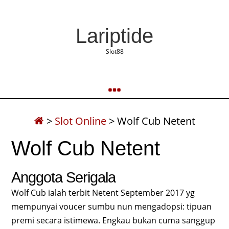
Lariptide
Slot88
>
Slot Online
>
Wolf Cub Netent
Wolf Cub Netent
Anggota Serigala
Wolf Cub ialah terbit Netent September 2017 yg
mempunyai voucer sumbu nun mengadopsi: tipuan
premi secara istimewa. Engkau bukan cuma sanggup