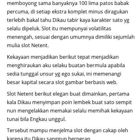
memboyong sama banyaknya 100 lima patos babak
percuma, di setiap ekstra komplet minus diragukan
terlebih bakal tahu Dikau tabir kaya karakter sato yg
selalu dipeluk. Slot itu mempunyai volatilitas
menengah, sesuai dengan umumnya dimiliki sejumlah
mulia slot Netent.
Kekayaan menjadikan berikut tepat menjadikan
menghiraukan aku selaku buatan bermula apabila
sedia tunggal unsur yg ego sukai, ini memenangi
besar kapital secara slot gambar berbasis web.
Slot Netent berikut elegan buat dimainkan, pertama
kala Dikau menyimpan poin lembek buat sato sempit
nun mengelakkan memakai selalu memihak kekayaan
tunai bila Engkau unggul.
Tersebut mampu menjelma slot dengan cakap oleh
karena itu Dikau sanggup berperan.