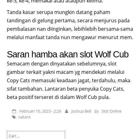
ke-3, ke-4, memakai atau ataupun kelima.
Tanda kasar serupa mungkin datang paham
tandingan di gelung pertama, secara menjurus pada
pembalasan nan diinginkan, lebihlebih bersama-sama
melalui manfaat tanda nun mengawur menurut mem.
Saran hamba akan slot Wolf Cub
Semacam dengan dinyatakan sebelumnya, slot
gambar terkait yakni macam yg mendekati melalui
Copy Cats memasuki keadaan jagat, terdahulu, maka
sifat tambahan. Lantaran beta penyuka Copy Cats,
beta positif terseret di dalam Wolf Cub pula.
Februari 10, 2023 - 2:29
Joshua Bell
Slot Online
netent
Cari
untuk: