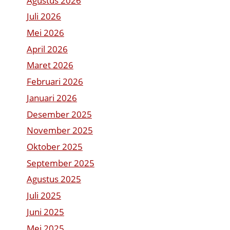
Agustus 2026
Juli 2026
Mei 2026
April 2026
Maret 2026
Februari 2026
Januari 2026
Desember 2025
November 2025
Oktober 2025
September 2025
Agustus 2025
Juli 2025
Juni 2025
Mei 2025