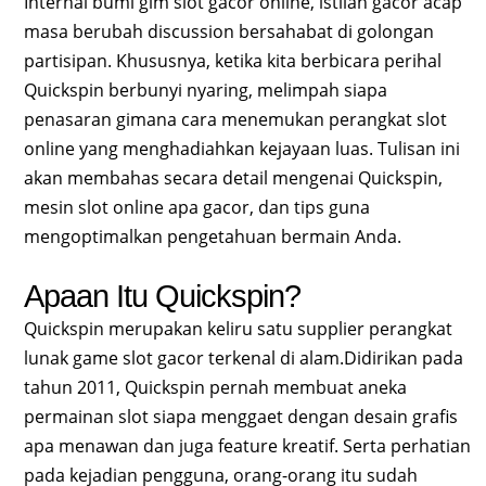
Internal bumi gim slot gacor online, istilah gacor acap
masa berubah discussion bersahabat di golongan
partisipan. Khususnya, ketika kita berbicara perihal
Quickspin berbunyi nyaring, melimpah siapa
penasaran gimana cara menemukan perangkat slot
online yang menghadiahkan kejayaan luas. Tulisan ini
akan membahas secara detail mengenai Quickspin,
mesin slot online apa gacor, dan tips guna
mengoptimalkan pengetahuan bermain Anda.
Apaan Itu Quickspin?
Quickspin merupakan keliru satu supplier perangkat
lunak game slot gacor terkenal di alam.Didirikan pada
tahun 2011, Quickspin pernah membuat aneka
permainan slot siapa menggaet dengan desain grafis
apa menawan dan juga feature kreatif. Serta perhatian
pada kejadian pengguna, orang-orang itu sudah