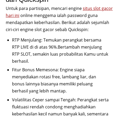
Untuk para partisipan, mencari engine
situs slot gacor
hari ini
online menggema ialah password guna
mendapatkan keberhasilan. Berikut adalah sejumlah
ciri-ciri engine slot gacor sebab Quickspin:
RTP Menjulang: Temukan perangkat bersama
RTP LIVE di di atas 96%.Bertambah menjulang
RTP SLOT, semakin luas probabilitas Kamu untuk
berhasil.
Fitur Bonus Memesona: Engine siapa
menyediakan rotasi free, lambang liar, dan
bonus lainnya biasanya memiliki peluang
berhasil yang lebih mantap.
Volatilitas Ceper sampai Tengah: Perangkat serta
fluktuasi rendah condong menghadiahkan
keberhasilan kecil namun banyak kali, sementara