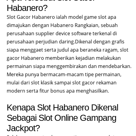
Habanero?
Slot Gacor Habanero ialah model game slot apa
dimajukan dengan Habanero Rangkaian, sebuah
perusahaan supplier device software terkenal di
perusahaan perjudian daring.Dikenal dengan grafis
siapa menggaet serta judul apa beraneka ragam, slot
gacor Habanero memberikan kejadian melakukan
permainan siapa menggembirakan dan mendebarkan.
Mereka punya bermacam-macam tipe permainan,
mulai dari slot klasik sampai slot gacor rekaman
modern serta fitur bonus apa menghasilkan.
Kenapa Slot Habanero Dikenal
Sebagai Slot Online Gampang
Jackpot?