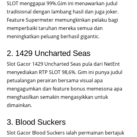
SLOT menggapai 99%.Gim ini menawarkan judul
tradisional dengan lambang hasil dan juga joker.
Feature Supermeter memungkinkan pelaku bagi
memperbaiki taruhan mereka semua dan
meningkatkan peluang berhasil gigantic.
2. 1429 Uncharted Seas
Slot Gacor 1429 Uncharted Seas pula dari NetEnt
menyediakan RTP SLOT 98,6%. Gim ini punya judul
petualangan perairan bersama visual apa
mengagumkan dan feature bonus memesona apa
menghasilkan semakin mengasyikkan untuk
dimainkan.
3. Blood Suckers
Slot Gacor Blood Suckers ialah permainan bertajuk