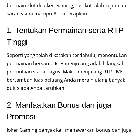
bermain slot di Joker Gaming, berikut ialah sejumlah
saran siapa mampu Anda terapkan:
1. Tentukan Permainan serta RTP
Tinggi
Seperti yang telah dikatakan terdahulu, menentukan
permainan bersama RTP menjulang adalah langkah
permulaan siapa bagus. Makin menjulang RTP LIVE,
bertambah luas peluang Anda meraih ulang banyak
duit siapa Anda taruhkan.
2. Manfaatkan Bonus dan juga
Promosi
Joker Gaming banyak kali menawarkan bonus dan juga