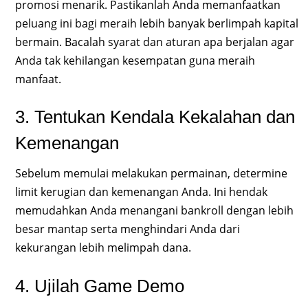
promosi menarik. Pastikanlah Anda memanfaatkan
peluang ini bagi meraih lebih banyak berlimpah kapital
bermain. Bacalah syarat dan aturan apa berjalan agar
Anda tak kehilangan kesempatan guna meraih
manfaat.
3. Tentukan Kendala Kekalahan dan
Kemenangan
Sebelum memulai melakukan permainan, determine
limit kerugian dan kemenangan Anda. Ini hendak
memudahkan Anda menangani bankroll dengan lebih
besar mantap serta menghindari Anda dari
kekurangan lebih melimpah dana.
4. Ujilah Game Demo