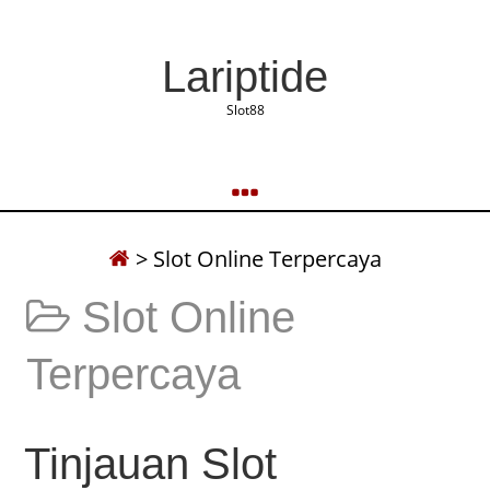
Lariptide
Slot88
>
Slot Online Terpercaya
Slot Online
Terpercaya
Tinjauan Slot