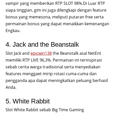
vampir yang memberikan RTP SLOT 98%.Di Luar RTP
siapa tinggian, gim ini juga dilengkapi dengan feature
bonus yang memesona, meliputi putaran free serta
permainan bonus yang dapat menaikkan kemenangan
Engkau.
4. Jack and the Beanstalk
Slot Jack and
epicwin138
the Beanstalk asal NetEnt
memiliki RTP LIVE 96,3%. Permainan ini terinspirasi
sebab cerita warga tradisional serta menyediakan
features menggaet mirip rotasi cuma-cuma dan
pengganda apa dapat meningkatkan peluang berhasil
Anda.
5. White Rabbit
Slot White Rabbit sebab Big Time Gaming