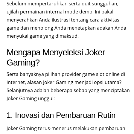
Sebelum mempertaruhkan serta duit sungguhan,
ujilah permainan internal mode demo. Ini bakal
menyerahkan Anda ilustrasi tentang cara aktivitas
game dan menolong Anda menetapkan adakah Anda
menyukai game yang dimaksud.
Mengapa Menyeleksi Joker
Gaming?
Serta banyaknya pilihan provider game slot online di
internet, alasan Joker Gaming menjadi opsi utama?
Selanjutnya adalah beberapa sebab yang menciptakan
Joker Gaming unggul:
1. Inovasi dan Pembaruan Rutin
Joker Gaming terus-menerus melakukan pembaruan