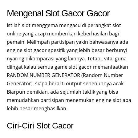
Mengenal Slot Gacor Gacor
Istilah slot menggema mengacu di perangkat slot
online yang acap memberikan keberhasilan bagi
pemain. Melimpah partisipan yakin bahwasanya ada
engine slot gacor spesifik yang lebih besar berbunyi
nyaring dikomparasi yang lainnya. Tetapi, vital guna
diingat kalau semua game slot gacor memanfaatkan
RANDOM NUMBER GENERATOR (Random Number
Generator), siapa berarti output sepenuhnya acak.
Biarpun demikian, ada sejumlah taktik yang bisa
memudahkan partisipan menemukan engine slot apa
lebih besar menghasilkan.
Ciri-Ciri Slot Gacor