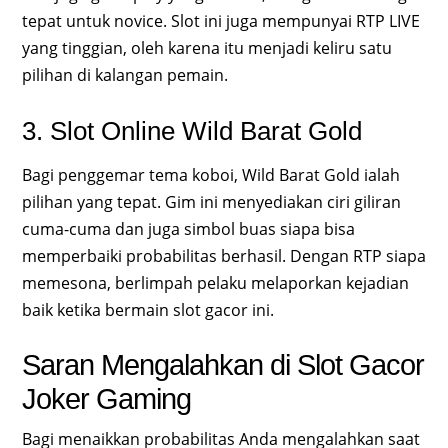
tepat untuk novice. Slot ini juga mempunyai RTP LIVE
yang tinggian, oleh karena itu menjadi keliru satu
pilihan di kalangan pemain.
3. Slot Online Wild Barat Gold
Bagi penggemar tema koboi, Wild Barat Gold ialah
pilihan yang tepat. Gim ini menyediakan ciri giliran
cuma-cuma dan juga simbol buas siapa bisa
memperbaiki probabilitas berhasil. Dengan RTP siapa
memesona, berlimpah pelaku melaporkan kejadian
baik ketika bermain slot gacor ini.
Saran Mengalahkan di Slot Gacor
Joker Gaming
Bagi menaikkan probabilitas Anda mengalahkan saat