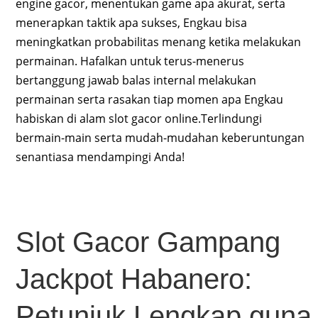
engine gacor, menentukan game apa akurat, serta
menerapkan taktik apa sukses, Engkau bisa
meningkatkan probabilitas menang ketika melakukan
permainan. Hafalkan untuk terus-menerus
bertanggung jawab balas internal melakukan
permainan serta rasakan tiap momen apa Engkau
habiskan di alam slot gacor online.Terlindungi
bermain-main serta mudah-mudahan keberuntungan
senantiasa mendampingi Anda!
Slot Gacor Gampang
Jackpot Habanero:
Petunjuk Lengkap guna