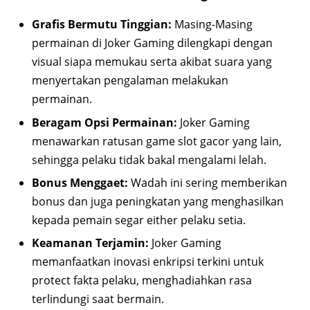
Grafis Bermutu Tinggian:
Masing-Masing
permainan di Joker Gaming dilengkapi dengan
visual siapa memukau serta akibat suara yang
menyertakan pengalaman melakukan
permainan.
Beragam Opsi Permainan:
Joker Gaming
menawarkan ratusan game slot gacor yang lain,
sehingga pelaku tidak bakal mengalami lelah.
Bonus Menggaet:
Wadah ini sering memberikan
bonus dan juga peningkatan yang menghasilkan
kepada pemain segar either pelaku setia.
Keamanan Terjamin:
Joker Gaming
memanfaatkan inovasi enkripsi terkini untuk
protect fakta pelaku, menghadiahkan rasa
terlindungi saat bermain.