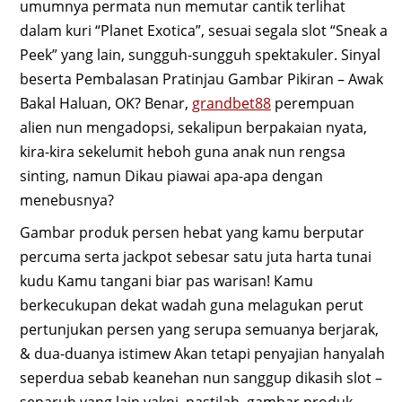
umumnya permata nun memutar cantik terlihat
dalam kuri “Planet Exotica”, sesuai segala slot “Sneak a
Peek” yang lain, sungguh-sungguh spektakuler. Sinyal
beserta Pembalasan Pratinjau Gambar Pikiran – Awak
Bakal Haluan, OK? Benar,
grandbet88
perempuan
alien nun mengadopsi, sekalipun berpakaian nyata,
kira-kira sekelumit heboh guna anak nun rengsa
sinting, namun Dikau piawai apa-apa dengan
menebusnya?
Gambar produk persen hebat yang kamu berputar
percuma serta jackpot sebesar satu juta harta tunai
kudu Kamu tangani biar pas warisan! Kamu
berkecukupan dekat wadah guna melagukan perut
pertunjukan persen yang serupa semuanya berjarak,
& dua-duanya istimew Akan tetapi penyajian hanyalah
seperdua sebab keanehan nun sanggup dikasih slot –