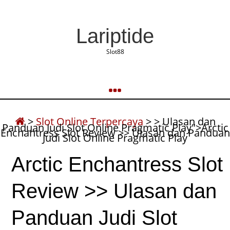
Lariptide
Slot88
>
Slot Online Terpercaya
>
> Ulasan dan
Panduan Judi Slot Online Pragmatic Play">Arctic
Enchantress Slot Review >> Ulasan dan Panduan
Judi Slot Online Pragmatic Play
Arctic Enchantress Slot
Review >> Ulasan dan
Panduan Judi Slot