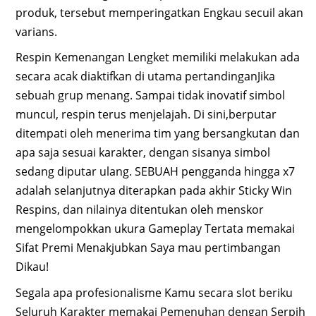
produk, tersebut memperingatkan Engkau secuil akan
varians.
Respin Kemenangan Lengket memiliki melakukan ada
secara acak diaktifkan di utama pertandinganJika
sebuah grup menang. Sampai tidak inovatif simbol
muncul, respin terus menjelajah. Di sini,berputar
ditempati oleh menerima tim yang bersangkutan dan
apa saja sesuai karakter, dengan sisanya simbol
sedang diputar ulang. SEBUAH pengganda hingga x7
adalah selanjutnya diterapkan pada akhir Sticky Win
Respins, dan nilainya ditentukan oleh menskor
mengelompokkan ukura Gameplay Tertata memakai
Sifat Premi Menakjubkan Saya mau pertimbangan
Dikau!
Segala apa profesionalisme Kamu secara slot beriku
Seluruh Karakter memakai Pemenuhan dengan Serpih