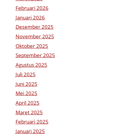
Februari 2026
Januari 2026
Desember 2025
November 2025
Oktober 2025
September 2025
Agustus 2025
Juli 2025
Juni 2025
Mei 2025
April 2025
Maret 2025
Februari 2025
Januari 2025