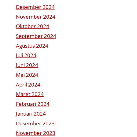
Desember 2024
November 2024
Oktober 2024
September 2024
Agustus 2024
Juli 2024
Juni 2024
Mei 2024
April 2024
Maret 2024
Februari 2024
Januari 2024
Desember 2023
November 2023