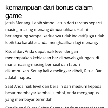
kemampuan dari bonus dalam
game
Jatuh Menang: Lebih simbol jatuh dari teratas seperti
masing-masing menang dimusnahkan. Hal ini
berlangsung sampai keduanya tidak inovatif juga tidak
lebih tua karakter anda menghasilkan lagi menang.
Ritual Bar: Anda dapat naik level dengan
menempatkan kebiasaan bar di bawah gulungan, di
mana masing-masing berhasil dan taburi
dikumpulkan. Setiap kali a melingkar dibeli, Ritual Bar
adalah hapus.
Saat Anda naik level dan beralih dari medium kepada
besar membayar kembali simbol, Anda menghapus
yang membayar terendah.