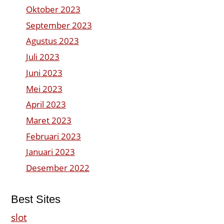
Oktober 2023
September 2023
Agustus 2023
Juli 2023
Juni 2023
Mei 2023
April 2023
Maret 2023
Februari 2023
Januari 2023
Desember 2022
Best Sites
slot