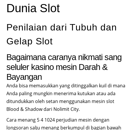
Dunia Slot
Penilaian dari Tubuh dan
Gelap Slot
Bagaimana caranya nikmati sang
seluler kasino mesin Darah &
Bayangan
Anda bisa memasukkan yang ditinggalkan kuil di mana
Anda paling mungkin menerima kutukan atau ada
ditundukkan oleh setan menggunakan mesin slot
Blood & Shadow dari Nolimit City.
Cara menang 5 4 1024 perjudian mesin dengan
longsoran salju menang berkumpul di bagian bawah