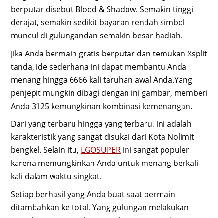
berputar disebut Blood & Shadow. Semakin tinggi
derajat, semakin sedikit bayaran rendah simbol
muncul di gulungandan semakin besar hadiah.
Jika Anda bermain gratis berputar dan temukan Xsplit
tanda, ide sederhana ini dapat membantu Anda
menang hingga 6666 kali taruhan awal Anda.Yang
penjepit mungkin dibagi dengan ini gambar, memberi
Anda 3125 kemungkinan kombinasi kemenangan.
Dari yang terbaru hingga yang terbaru, ini adalah
karakteristik yang sangat disukai dari Kota Nolimit
bengkel. Selain itu,
LGOSUPER
ini sangat populer
karena memungkinkan Anda untuk menang berkali-
kali dalam waktu singkat.
Setiap berhasil yang Anda buat saat bermain
ditambahkan ke total. Yang gulungan melakukan