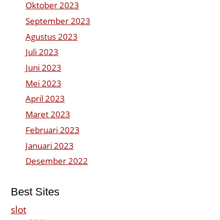
Oktober 2023
September 2023
Agustus 2023
Juli 2023
Juni 2023
Mei 2023
April 2023
Maret 2023
Februari 2023
Januari 2023
Desember 2022
Best Sites
slot