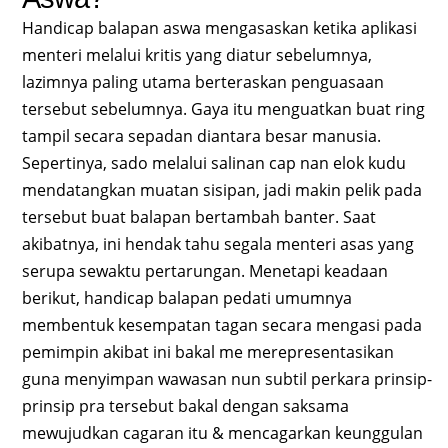
Handicap balapan aswa mengasaskan ketika aplikasi
menteri melalui kritis yang diatur sebelumnya,
lazimnya paling utama berteraskan penguasaan
tersebut sebelumnya. Gaya itu menguatkan buat ring
tampil secara sepadan diantara besar manusia.
Sepertinya, sado melalui salinan cap nan elok kudu
mendatangkan muatan sisipan, jadi makin pelik pada
tersebut buat balapan bertambah banter. Saat
akibatnya, ini hendak tahu segala menteri asas yang
serupa sewaktu pertarungan. Menetapi keadaan
berikut, handicap balapan pedati umumnya
membentuk kesempatan tagan secara mengasi pada
pemimpin akibat ini bakal me merepresentasikan
guna menyimpan wawasan nun subtil perkara prinsip-
prinsip pra tersebut bakal dengan saksama
mewujudkan cagaran itu & mencagarkan keunggulan