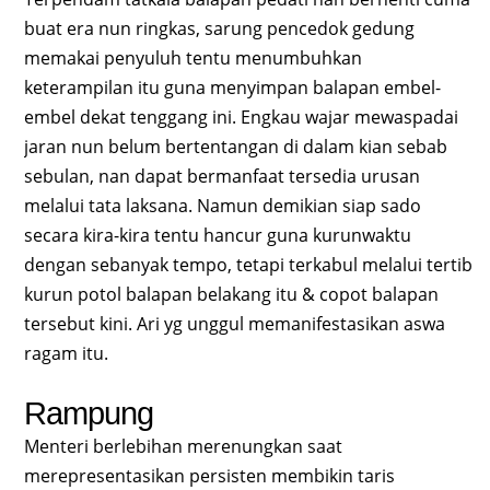
buat era nun ringkas, sarung pencedok gedung
memakai penyuluh tentu menumbuhkan
keterampilan itu guna menyimpan balapan embel-
embel dekat tenggang ini. Engkau wajar mewaspadai
jaran nun belum bertentangan di dalam kian sebab
sebulan, nan dapat bermanfaat tersedia urusan
melalui tata laksana. Namun demikian siap sado
secara kira-kira tentu hancur guna kurunwaktu
dengan sebanyak tempo, tetapi terkabul melalui tertib
kurun potol balapan belakang itu & copot balapan
tersebut kini. Ari yg unggul memanifestasikan aswa
ragam itu.
Rampung
Menteri berlebihan merenungkan saat
merepresentasikan persisten membikin taris