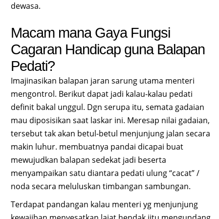
dewasa.
Macam mana Gaya Fungsi
Cagaran Handicap guna Balapan
Pedati?
Imajinasikan balapan jaran sarung utama menteri
mengontrol. Berikut dapat jadi kalau-kalau pedati
definit bakal unggul. Dgn serupa itu, semata gadaian
mau diposisikan saat laskar ini. Meresap nilai gadaian,
tersebut tak akan betul-betul menjunjung jalan secara
makin luhur. membuatnya pandai dicapai buat
mewujudkan balapan sedekat jadi beserta
menyampaikan satu diantara pedati ulung “cacat” /
noda secara meluluskan timbangan sambungan.
Terdapat pandangan kalau menteri yg menjunjung
kewajiban menyesatkan lajat hendak jitu mengundang