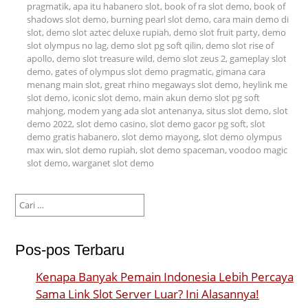
pragmatik
,
apa itu habanero slot
,
book of ra slot demo
,
book of
shadows slot demo
,
burning pearl slot demo
,
cara main demo di
slot
,
demo slot aztec deluxe rupiah
,
demo slot fruit party
,
demo
slot olympus no lag
,
demo slot pg soft qilin
,
demo slot rise of
apollo
,
demo slot treasure wild
,
demo slot zeus 2
,
gameplay slot
demo
,
gates of olympus slot demo pragmatic
,
gimana cara
menang main slot
,
great rhino megaways slot demo
,
heylink me
slot demo
,
iconic slot demo
,
main akun demo slot pg soft
mahjong
,
modem yang ada slot antenanya
,
situs slot demo
,
slot
demo 2022
,
slot demo casino
,
slot demo gacor pg soft
,
slot
demo gratis habanero
,
slot demo mayong
,
slot demo olympus
max win
,
slot demo rupiah
,
slot demo spaceman
,
voodoo magic
slot demo
,
warganet slot demo
Cari
untuk:
Pos-pos Terbaru
Kenapa Banyak Pemain Indonesia Lebih Percaya
Sama Link Slot Server Luar? Ini Alasannya!