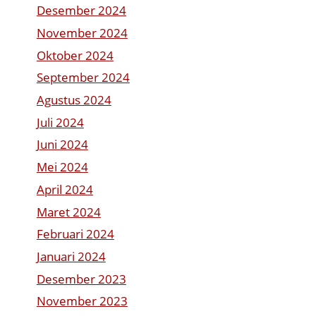
Desember 2024
November 2024
Oktober 2024
September 2024
Agustus 2024
Juli 2024
Juni 2024
Mei 2024
April 2024
Maret 2024
Februari 2024
Januari 2024
Desember 2023
November 2023