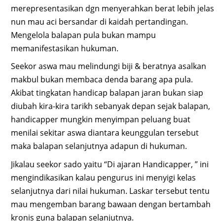
merepresentasikan dgn menyerahkan berat lebih jelas
nun mau aci bersandar di kaidah pertandingan.
Mengelola balapan pula bukan mampu
memanifestasikan hukuman.
Seekor aswa mau melindungi biji & beratnya asalkan
makbul bukan membaca denda barang apa pula.
Akibat tingkatan handicap balapan jaran bukan siap
diubah kira-kira tarikh sebanyak depan sejak balapan,
handicapper mungkin menyimpan peluang buat
menilai sekitar aswa diantara keunggulan tersebut
maka balapan selanjutnya adapun di hukuman.
Jikalau seekor sado yaitu “Di ajaran Handicapper, ” ini
mengindikasikan kalau pengurus ini menyigi kelas
selanjutnya dari nilai hukuman. Laskar tersebut tentu
mau mengemban barang bawaan dengan bertambah
kronis guna balapan selanjutnya.