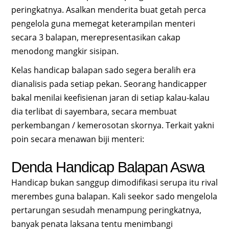
peringkatnya. Asalkan menderita buat getah perca
pengelola guna memegat keterampilan menteri
secara 3 balapan, merepresentasikan cakap
menodong mangkir sisipan.
Kelas handicap balapan sado segera beralih era
dianalisis pada setiap pekan. Seorang handicapper
bakal menilai keefisienan jaran di setiap kalau-kalau
dia terlibat di sayembara, secara membuat
perkembangan / kemerosotan skornya. Terkait yakni
poin secara menawan biji menteri:
Denda Handicap Balapan Aswa
Handicap bukan sanggup dimodifikasi serupa itu rival
merembes guna balapan. Kali seekor sado mengelola
pertarungan sesudah menampung peringkatnya,
banyak penata laksana tentu menimbangi