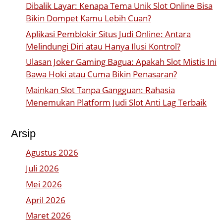
Dibalik Layar: Kenapa Tema Unik Slot Online Bisa
Bikin Dompet Kamu Lebih Cuan?
Aplikasi Pemblokir Situs Judi Online: Antara
Melindungi Diri atau Hanya Ilusi Kontrol?
Ulasan Joker Gaming Bagua: Apakah Slot Mistis Ini
Bawa Hoki atau Cuma Bikin Penasaran?
Mainkan Slot Tanpa Gangguan: Rahasia
Menemukan Platform Judi Slot Anti Lag Terbaik
Arsip
Agustus 2026
Juli 2026
Mei 2026
April 2026
Maret 2026