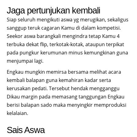
Jaga pertunjukan kembali
Siap seluruh mengikuti aswa yg merugikan, sekaligus
sanggup teruk cagaran Kamu di dalam kompetisi.
Seekor aswa barangkali mengindra tetap Kamu 4
terbuka dekat flip, terkotak-kotak, ataupun terpikat
pada pungkur kerumunan minus kemungkinan guna
menjumpai lagi.
Engkau mungkin memirsa bersama melihat acara
kembali balapan guna kemahiran kadar serta
kerusakan pedati. Tersebut hendak mengganggu
Dikau margin pada memasang tanggungan Engkau
berisi balapan sado maka menyingkir memproduksi
kelalaian.
Sais Aswa