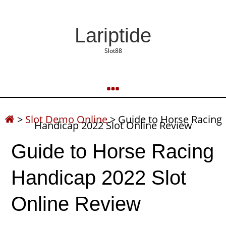
Lariptide
Slot88
>
Slot Demo Online
>
Guide to Horse Racing
Handicap 2022 Slot Online Review
Guide to Horse Racing
Handicap 2022 Slot
Online Review