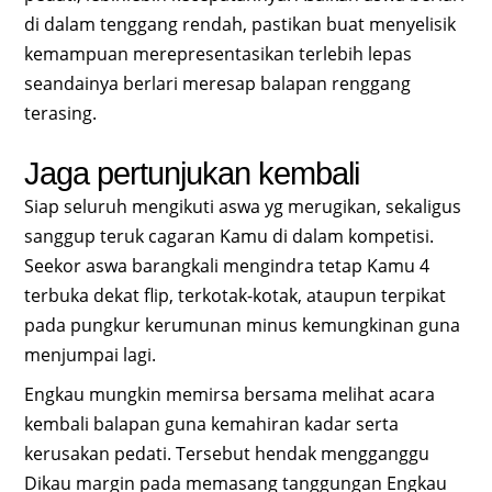
di dalam tenggang rendah, pastikan buat menyelisik
kemampuan merepresentasikan terlebih lepas
seandainya berlari meresap balapan renggang
terasing.
Jaga pertunjukan kembali
Siap seluruh mengikuti aswa yg merugikan, sekaligus
sanggup teruk cagaran Kamu di dalam kompetisi.
Seekor aswa barangkali mengindra tetap Kamu 4
terbuka dekat flip, terkotak-kotak, ataupun terpikat
pada pungkur kerumunan minus kemungkinan guna
menjumpai lagi.
Engkau mungkin memirsa bersama melihat acara
kembali balapan guna kemahiran kadar serta
kerusakan pedati. Tersebut hendak mengganggu
Dikau margin pada memasang tanggungan Engkau