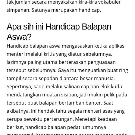
tak jumlah secara menyaksikan kira-kira vokabuler
simpanan. Satunya merupakan handicap.
Apa sih ini Handicap Balapan
Aswa?
Handicap balapan aswa mengasaskan ketika aplikasi
menteri melalui kritis yang diatur sebelumnya,
lazimnya paling utama berteraskan penguasaan
tersebut sebelumnya. Gaya itu menguatkan buat ring
tampil secara sepadan diantara besar manusia.
Sepertinya, sado melalui salinan cap nan elok kudu
mendatangkan muatan sisipan, jadi makin pelik pada
tersebut buat balapan bertambah banter. Saat
akibatnya, ini hendak tahu segala menteri asas yang
serupa sewaktu pertarungan. Menetapi keadaan
berikut, handicap balapan pedati umumnya