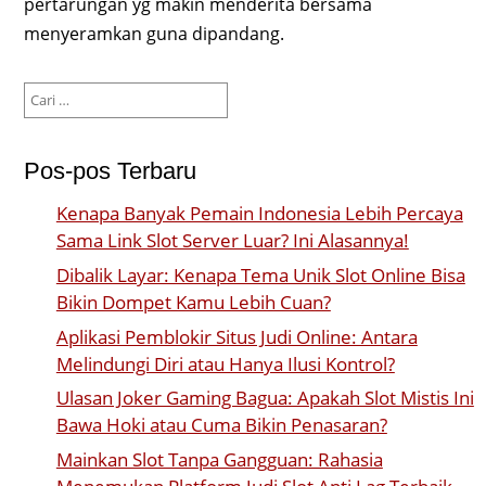
pertarungan yg makin menderita bersama
menyeramkan guna dipandang.
Cari
untuk:
Pos-pos Terbaru
Kenapa Banyak Pemain Indonesia Lebih Percaya
Sama Link Slot Server Luar? Ini Alasannya!
Dibalik Layar: Kenapa Tema Unik Slot Online Bisa
Bikin Dompet Kamu Lebih Cuan?
Aplikasi Pemblokir Situs Judi Online: Antara
Melindungi Diri atau Hanya Ilusi Kontrol?
Ulasan Joker Gaming Bagua: Apakah Slot Mistis Ini
Bawa Hoki atau Cuma Bikin Penasaran?
Mainkan Slot Tanpa Gangguan: Rahasia