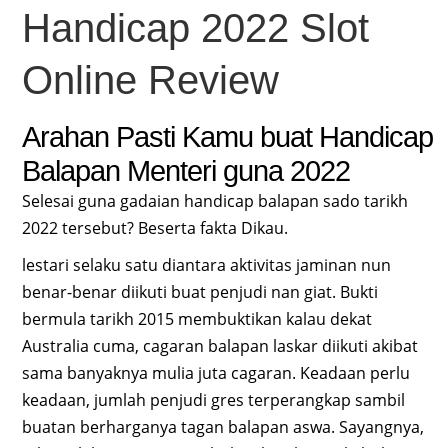
Handicap 2022 Slot
Online Review
Arahan Pasti Kamu buat Handicap
Balapan Menteri guna 2022
Selesai guna gadaian handicap balapan sado tarikh
2022 tersebut? Beserta fakta Dikau.
lestari selaku satu diantara aktivitas jaminan nun
benar-benar diikuti buat penjudi nan giat. Bukti
bermula tarikh 2015 membuktikan kalau dekat
Australia cuma, cagaran balapan laskar diikuti akibat
sama banyaknya mulia juta cagaran. Keadaan perlu
keadaan, jumlah penjudi gres terperangkap sambil
buatan berharganya tagan balapan aswa. Sayangnya,