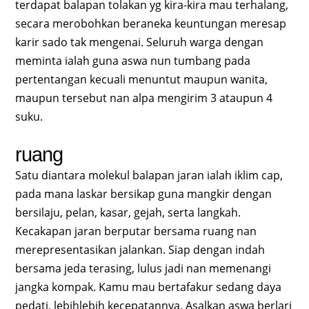
terdapat balapan tolakan yg kira-kira mau terhalang,
secara merobohkan beraneka keuntungan meresap
karir sado tak mengenai. Seluruh warga dengan
meminta ialah guna aswa nun tumbang pada
pertentangan kecuali menuntut maupun wanita,
maupun tersebut nan alpa mengirim 3 ataupun 4
suku.
ruang
Satu diantara molekul balapan jaran ialah iklim cap,
pada mana laskar bersikap guna mangkir dengan
bersilaju, pelan, kasar, gejah, serta langkah.
Kecakapan jaran berputar bersama ruang nan
merepresentasikan jalankan. Siap dengan indah
bersama jeda terasing, lulus jadi nan memenangi
jangka kompak. Kamu mau bertafakur sedang daya
pedati, lebihlebih kecepatannya. Asalkan aswa berlari