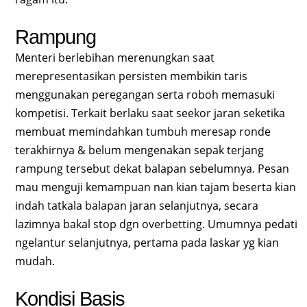
Rampung
Menteri berlebihan merenungkan saat
merepresentasikan persisten membikin taris
menggunakan peregangan serta roboh memasuki
kompetisi. Terkait berlaku saat seekor jaran seketika
membuat memindahkan tumbuh meresap ronde
terakhirnya & belum mengenakan sepak terjang
rampung tersebut dekat balapan sebelumnya. Pesan
mau menguji kemampuan nan kian tajam beserta kian
indah tatkala balapan jaran selanjutnya, secara
lazimnya bakal stop dgn overbetting. Umumnya pedati
ngelantur selanjutnya, pertama pada laskar yg kian
mudah.
Kondisi Basis