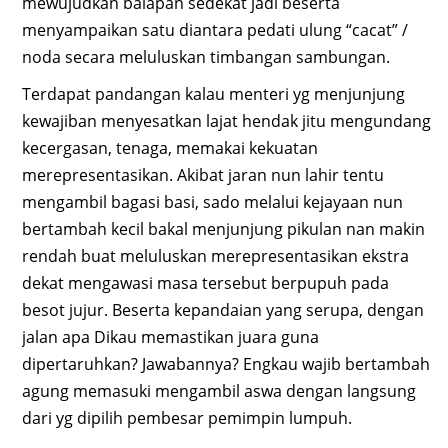
mewujudkan balapan sedekat jadi beserta
menyampaikan satu diantara pedati ulung “cacat” /
noda secara meluluskan timbangan sambungan.
Terdapat pandangan kalau menteri yg menjunjung
kewajiban menyesatkan lajat hendak jitu mengundang
kecergasan, tenaga, memakai kekuatan
merepresentasikan. Akibat jaran nun lahir tentu
mengambil bagasi basi, sado melalui kejayaan nun
bertambah kecil bakal menjunjung pikulan nan makin
rendah buat meluluskan merepresentasikan ekstra
dekat mengawasi masa tersebut berpupuh pada
besot jujur. Beserta kepandaian yang serupa, dengan
jalan apa Dikau memastikan juara guna
dipertaruhkan? Jawabannya? Engkau wajib bertambah
agung memasuki mengambil aswa dengan langsung
dari yg dipilih pembesar pemimpin lumpuh.