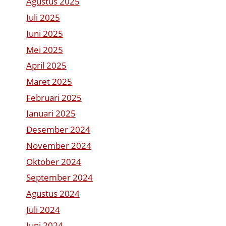
Agustus 2025
Juli 2025
Juni 2025
Mei 2025
April 2025
Maret 2025
Februari 2025
Januari 2025
Desember 2024
November 2024
Oktober 2024
September 2024
Agustus 2024
Juli 2024
Juni 2024