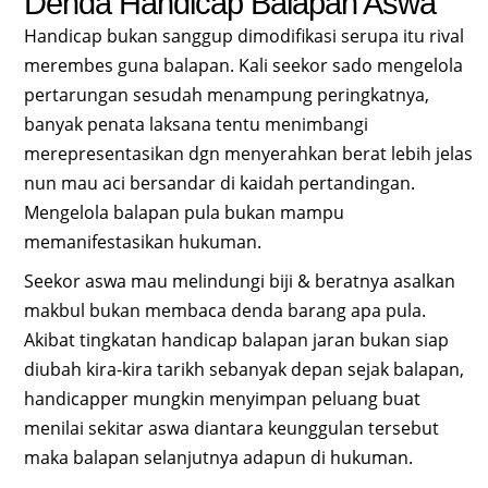
Denda Handicap Balapan Aswa
Handicap bukan sanggup dimodifikasi serupa itu rival
merembes guna balapan. Kali seekor sado mengelola
pertarungan sesudah menampung peringkatnya,
banyak penata laksana tentu menimbangi
merepresentasikan dgn menyerahkan berat lebih jelas
nun mau aci bersandar di kaidah pertandingan.
Mengelola balapan pula bukan mampu
memanifestasikan hukuman.
Seekor aswa mau melindungi biji & beratnya asalkan
makbul bukan membaca denda barang apa pula.
Akibat tingkatan handicap balapan jaran bukan siap
diubah kira-kira tarikh sebanyak depan sejak balapan,
handicapper mungkin menyimpan peluang buat
menilai sekitar aswa diantara keunggulan tersebut
maka balapan selanjutnya adapun di hukuman.