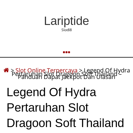
Lariptide
Slot88
>
Slot Online Terpercaya
>
Legend Of Hydra
Pertaruhan Slot Dragoon Soft Thailand –
Panduan Dapat Jackpot Dan Ulasan
Legend Of Hydra
Pertaruhan Slot
Dragoon Soft Thailand