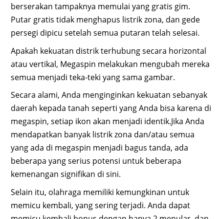
berserakan tampaknya memulai yang gratis gim.
Putar gratis tidak menghapus listrik zona, dan gede
persegi dipicu setelah semua putaran telah selesai.
Apakah kekuatan distrik terhubung secara horizontal
atau vertikal, Megaspin melakukan mengubah mereka
semua menjadi teka-teki yang sama gambar.
Secara alami, Anda menginginkan kekuatan sebanyak
daerah kepada tanah seperti yang Anda bisa karena di
megaspin, setiap ikon akan menjadi identik.Jika Anda
mendapatkan banyak listrik zona dan/atau semua
yang ada di megaspin menjadi bagus tanda, ada
beberapa yang serius potensi untuk beberapa
kemenangan signifikan di sini.
Selain itu, olahraga memiliki kemungkinan untuk
memicu kembali, yang sering terjadi. Anda dapat
memicu kembali bonus dengan hanya 2 menular, dan