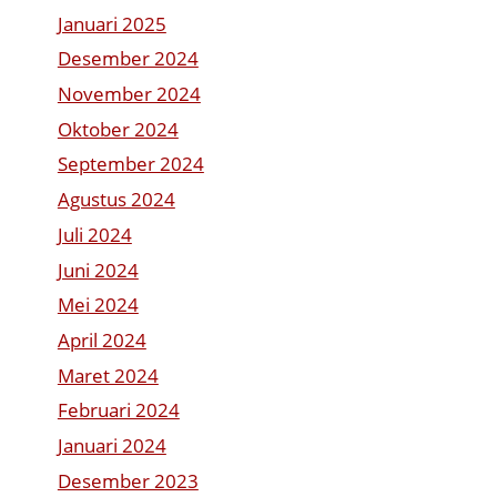
Januari 2025
Desember 2024
November 2024
Oktober 2024
September 2024
Agustus 2024
Juli 2024
Juni 2024
Mei 2024
April 2024
Maret 2024
Februari 2024
Januari 2024
Desember 2023