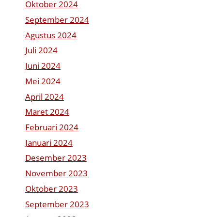
Oktober 2024
September 2024
Agustus 2024
Juli 2024
Juni 2024
Mei 2024
April 2024
Maret 2024
Februari 2024
Januari 2024
Desember 2023
November 2023
Oktober 2023
September 2023