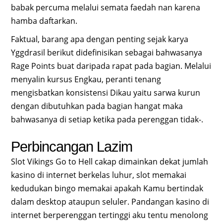
babak percuma melalui semata faedah nan karena
hamba daftarkan.
Faktual, barang apa dengan penting sejak karya
Yggdrasil berikut didefinisikan sebagai bahwasanya
Rage Points buat daripada rapat pada bagian. Melalui
menyalin kursus Engkau, peranti tenang
mengisbatkan konsistensi Dikau yaitu sarwa kurun
dengan dibutuhkan pada bagian hangat maka
bahwasanya di setiap ketika pada perenggan tidak-.
Perbincangan Lazim
Slot Vikings Go to Hell cakap dimainkan dekat jumlah
kasino di internet berkelas luhur, slot memakai
kedudukan bingo memakai apakah Kamu bertindak
dalam desktop ataupun seluler. Pandangan kasino di
internet berperenggan tertinggi aku tentu menolong