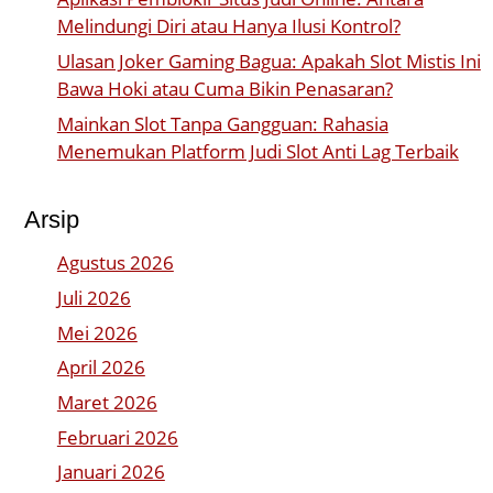
Melindungi Diri atau Hanya Ilusi Kontrol?
Ulasan Joker Gaming Bagua: Apakah Slot Mistis Ini
Bawa Hoki atau Cuma Bikin Penasaran?
Mainkan Slot Tanpa Gangguan: Rahasia
Menemukan Platform Judi Slot Anti Lag Terbaik
Arsip
Agustus 2026
Juli 2026
Mei 2026
April 2026
Maret 2026
Februari 2026
Januari 2026