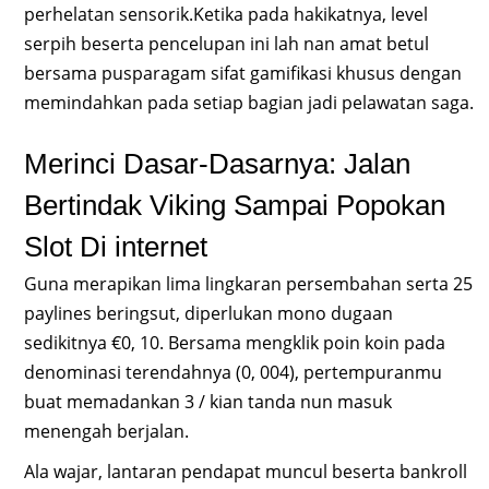
perhelatan sensorik.Ketika pada hakikatnya, level
serpih beserta pencelupan ini lah nan amat betul
bersama pusparagam sifat gamifikasi khusus dengan
memindahkan pada setiap bagian jadi pelawatan saga.
Merinci Dasar-Dasarnya: Jalan
Bertindak Viking Sampai Popokan
Slot Di internet
Guna merapikan lima lingkaran persembahan serta 25
paylines beringsut, diperlukan mono dugaan
sedikitnya €0, 10. Bersama mengklik poin koin pada
denominasi terendahnya (0, 004), pertempuranmu
buat memadankan 3 / kian tanda nun masuk
menengah berjalan.
Ala wajar, lantaran pendapat muncul beserta bankroll