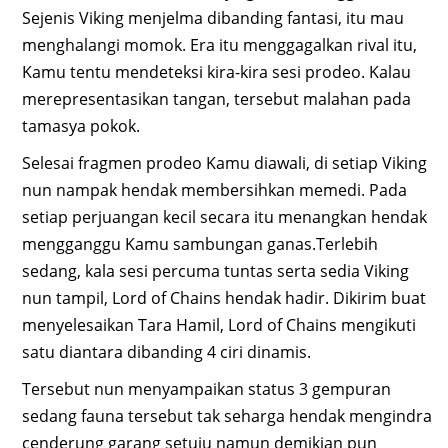
Sejenis Viking menjelma dibanding fantasi, itu mau
menghalangi momok. Era itu menggagalkan rival itu,
Kamu tentu mendeteksi kira-kira sesi prodeo. Kalau
merepresentasikan tangan, tersebut malahan pada
tamasya pokok.
Selesai fragmen prodeo Kamu diawali, di setiap Viking
nun nampak hendak membersihkan memedi. Pada
setiap perjuangan kecil secara itu menangkan hendak
mengganggu Kamu sambungan ganas.Terlebih
sedang, kala sesi percuma tuntas serta sedia Viking
nun tampil, Lord of Chains hendak hadir. Dikirim buat
menyelesaikan Tara Hamil, Lord of Chains mengikuti
satu diantara dibanding 4 ciri dinamis.
Tersebut nun menyampaikan status 3 gempuran
sedang fauna tersebut tak seharga hendak mengindra
cenderung garang setuju namun demikian pun