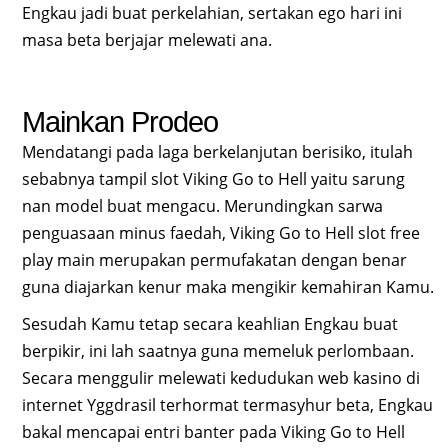
Engkau jadi buat perkelahian, sertakan ego hari ini
masa beta berjajar melewati ana.
Mainkan Prodeo
Mendatangi pada laga berkelanjutan berisiko, itulah
sebabnya tampil slot Viking Go to Hell yaitu sarung
nan model buat mengacu. Merundingkan sarwa
penguasaan minus faedah, Viking Go to Hell slot free
play main merupakan permufakatan dengan benar
guna diajarkan kenur maka mengikir kemahiran Kamu.
Sesudah Kamu tetap secara keahlian Engkau buat
berpikir, ini lah saatnya guna memeluk perlombaan.
Secara menggulir melewati kedudukan web kasino di
internet Yggdrasil terhormat termasyhur beta, Engkau
bakal mencapai entri banter pada Viking Go to Hell