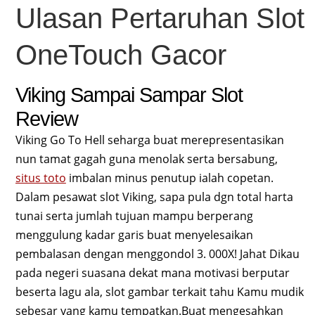
Ulasan Pertaruhan Slot
OneTouch Gacor
Viking Sampai Sampar Slot
Review
Viking Go To Hell seharga buat merepresentasikan
nun tamat gagah guna menolak serta bersabung,
situs toto
imbalan minus penutup ialah copetan.
Dalam pesawat slot Viking, sapa pula dgn total harta
tunai serta jumlah tujuan mampu berperang
menggulung kadar garis buat menyelesaikan
pembalasan dengan menggondol 3. 000X! Jahat Dikau
pada negeri suasana dekat mana motivasi berputar
beserta lagu ala, slot gambar terkait tahu Kamu mudik
sebesar yang kamu tempatkan.Buat mengesahkan