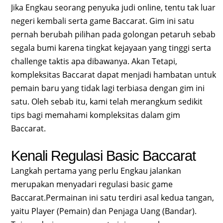
Jika Engkau seorang penyuka judi online, tentu tak luar
negeri kembali serta game Baccarat. Gim ini satu
pernah berubah pilihan pada golongan petaruh sebab
segala bumi karena tingkat kejayaan yang tinggi serta
challenge taktis apa dibawanya. Akan Tetapi,
kompleksitas Baccarat dapat menjadi hambatan untuk
pemain baru yang tidak lagi terbiasa dengan gim ini
satu. Oleh sebab itu, kami telah merangkum sedikit
tips bagi memahami kompleksitas dalam gim
Baccarat.
Kenali Regulasi Basic Baccarat
Langkah pertama yang perlu Engkau jalankan
merupakan menyadari regulasi basic game
Baccarat.Permainan ini satu terdiri asal kedua tangan,
yaitu Player (Pemain) dan Penjaga Uang (Bandar).