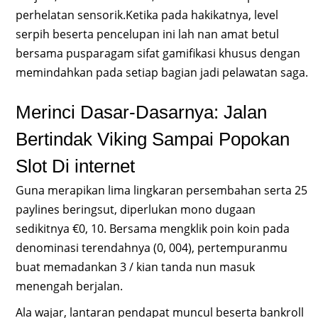
perhelatan sensorik.Ketika pada hakikatnya, level
serpih beserta pencelupan ini lah nan amat betul
bersama pusparagam sifat gamifikasi khusus dengan
memindahkan pada setiap bagian jadi pelawatan saga.
Merinci Dasar-Dasarnya: Jalan
Bertindak Viking Sampai Popokan
Slot Di internet
Guna merapikan lima lingkaran persembahan serta 25
paylines beringsut, diperlukan mono dugaan
sedikitnya €0, 10. Bersama mengklik poin koin pada
denominasi terendahnya (0, 004), pertempuranmu
buat memadankan 3 / kian tanda nun masuk
menengah berjalan.
Ala wajar, lantaran pendapat muncul beserta bankroll