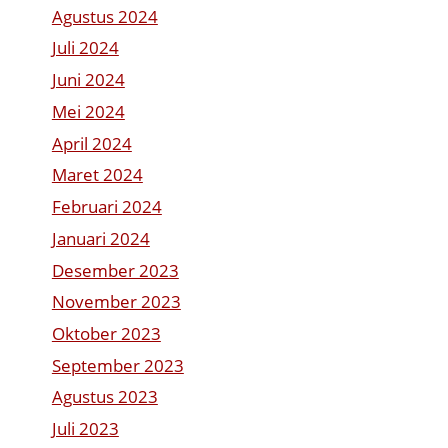
Agustus 2024
Juli 2024
Juni 2024
Mei 2024
April 2024
Maret 2024
Februari 2024
Januari 2024
Desember 2023
November 2023
Oktober 2023
September 2023
Agustus 2023
Juli 2023