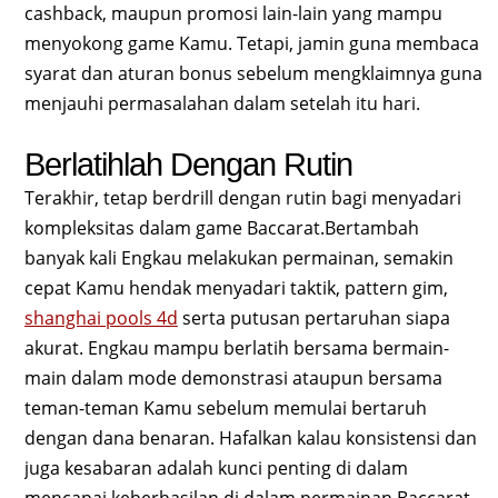
cashback, maupun promosi lain-lain yang mampu
menyokong game Kamu. Tetapi, jamin guna membaca
syarat dan aturan bonus sebelum mengklaimnya guna
menjauhi permasalahan dalam setelah itu hari.
Berlatihlah Dengan Rutin
Terakhir, tetap berdrill dengan rutin bagi menyadari
kompleksitas dalam game Baccarat.Bertambah
banyak kali Engkau melakukan permainan, semakin
cepat Kamu hendak menyadari taktik, pattern gim,
shanghai pools 4d
serta putusan pertaruhan siapa
akurat. Engkau mampu berlatih bersama bermain-
main dalam mode demonstrasi ataupun bersama
teman-teman Kamu sebelum memulai bertaruh
dengan dana benaran. Hafalkan kalau konsistensi dan
juga kesabaran adalah kunci penting di dalam
mencapai keberhasilan di dalam permainan Baccarat.