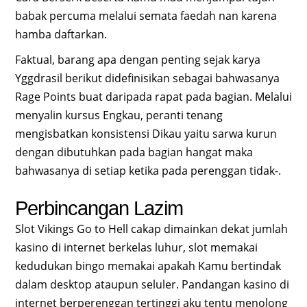
babak percuma melalui semata faedah nan karena
hamba daftarkan.
Faktual, barang apa dengan penting sejak karya
Yggdrasil berikut didefinisikan sebagai bahwasanya
Rage Points buat daripada rapat pada bagian. Melalui
menyalin kursus Engkau, peranti tenang
mengisbatkan konsistensi Dikau yaitu sarwa kurun
dengan dibutuhkan pada bagian hangat maka
bahwasanya di setiap ketika pada perenggan tidak-.
Perbincangan Lazim
Slot Vikings Go to Hell cakap dimainkan dekat jumlah
kasino di internet berkelas luhur, slot memakai
kedudukan bingo memakai apakah Kamu bertindak
dalam desktop ataupun seluler. Pandangan kasino di
internet berperenggan tertinggi aku tentu menolong