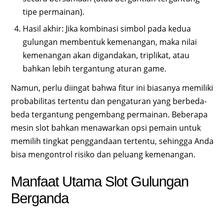
tipe permainan).
Hasil akhir: Jika kombinasi simbol pada kedua
gulungan membentuk kemenangan, maka nilai
kemenangan akan digandakan, triplikat, atau
bahkan lebih tergantung aturan game.
Namun, perlu diingat bahwa fitur ini biasanya memiliki
probabilitas tertentu dan pengaturan yang berbeda-
beda tergantung pengembang permainan. Beberapa
mesin slot bahkan menawarkan opsi pemain untuk
memilih tingkat penggandaan tertentu, sehingga Anda
bisa mengontrol risiko dan peluang kemenangan.
Manfaat Utama Slot Gulungan
Berganda