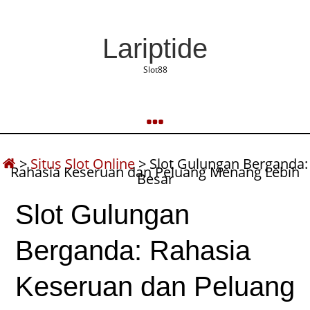
Lariptide
Slot88
>
Situs Slot Online
>
Slot Gulungan Berganda:
Rahasia Keseruan dan Peluang Menang Lebih
Besar
Slot Gulungan
Berganda: Rahasia
Keseruan dan Peluang