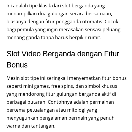
Ini adalah tipe klasik dari slot berganda yang
menampilkan dua gulungan secara bersamaan,
biasanya dengan fitur pengganda otomatis. Cocok
bagi pemula yang ingin merasakan sensasi peluang
menang ganda tanpa harus berpikir rumit.
Slot Video Berganda dengan Fitur
Bonus
Mesin slot tipe ini seringkali menyematkan fitur bonus
seperti mini games, free spins, dan simbol khusus
yang mendorong fitur gulungan berganda aktif di
berbagai putaran. Contohnya adalah permainan
bertema petualangan atau mitologi yang
menyuguhkan pengalaman bermain yang penuh
warna dan tantangan.