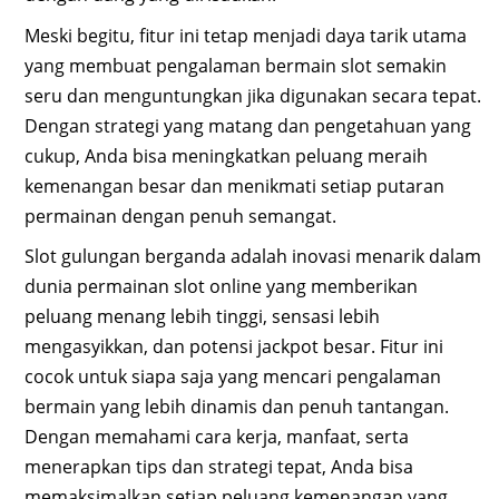
Meski begitu, fitur ini tetap menjadi daya tarik utama
yang membuat pengalaman bermain slot semakin
seru dan menguntungkan jika digunakan secara tepat.
Dengan strategi yang matang dan pengetahuan yang
cukup, Anda bisa meningkatkan peluang meraih
kemenangan besar dan menikmati setiap putaran
permainan dengan penuh semangat.
Slot gulungan berganda adalah inovasi menarik dalam
dunia permainan slot online yang memberikan
peluang menang lebih tinggi, sensasi lebih
mengasyikkan, dan potensi jackpot besar. Fitur ini
cocok untuk siapa saja yang mencari pengalaman
bermain yang lebih dinamis dan penuh tantangan.
Dengan memahami cara kerja, manfaat, serta
menerapkan tips dan strategi tepat, Anda bisa
memaksimalkan setiap peluang kemenangan yang