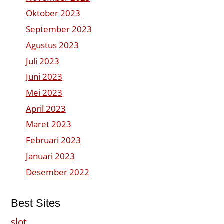
Oktober 2023
September 2023
Agustus 2023
Juli 2023
Juni 2023
Mei 2023
April 2023
Maret 2023
Februari 2023
Januari 2023
Desember 2022
Best Sites
slot