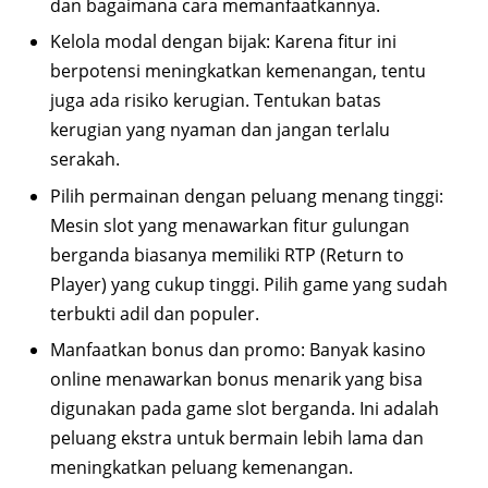
dan bagaimana cara memanfaatkannya.
Kelola modal dengan bijak: Karena fitur ini
berpotensi meningkatkan kemenangan, tentu
juga ada risiko kerugian. Tentukan batas
kerugian yang nyaman dan jangan terlalu
serakah.
Pilih permainan dengan peluang menang tinggi:
Mesin slot yang menawarkan fitur gulungan
berganda biasanya memiliki RTP (Return to
Player) yang cukup tinggi. Pilih game yang sudah
terbukti adil dan populer.
Manfaatkan bonus dan promo: Banyak kasino
online menawarkan bonus menarik yang bisa
digunakan pada game slot berganda. Ini adalah
peluang ekstra untuk bermain lebih lama dan
meningkatkan peluang kemenangan.