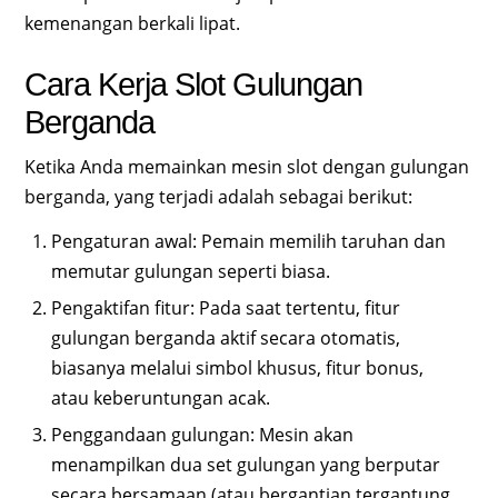
kemenangan berkali lipat.
Cara Kerja Slot Gulungan
Berganda
Ketika Anda memainkan mesin slot dengan gulungan
berganda, yang terjadi adalah sebagai berikut:
Pengaturan awal: Pemain memilih taruhan dan
memutar gulungan seperti biasa.
Pengaktifan fitur: Pada saat tertentu, fitur
gulungan berganda aktif secara otomatis,
biasanya melalui simbol khusus, fitur bonus,
atau keberuntungan acak.
Penggandaan gulungan: Mesin akan
menampilkan dua set gulungan yang berputar
secara bersamaan (atau bergantian tergantung