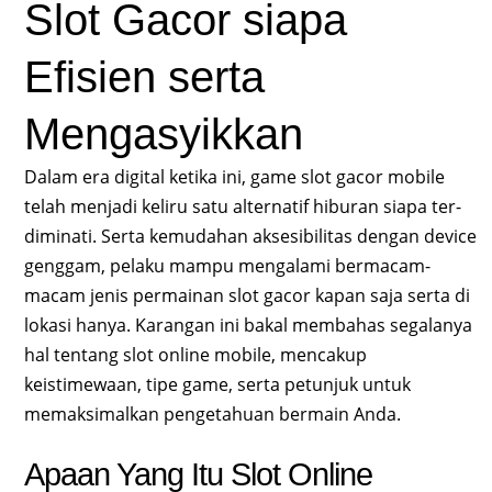
Slot Gacor siapa
Efisien serta
Mengasyikkan
Dalam era digital ketika ini, game slot gacor mobile
telah menjadi keliru satu alternatif hiburan siapa ter-
diminati. Serta kemudahan aksesibilitas dengan device
genggam, pelaku mampu mengalami bermacam-
macam jenis permainan slot gacor kapan saja serta di
lokasi hanya. Karangan ini bakal membahas segalanya
hal tentang slot online mobile, mencakup
keistimewaan, tipe game, serta petunjuk untuk
memaksimalkan pengetahuan bermain Anda.
Apaan Yang Itu Slot Online