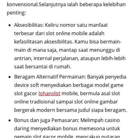
konvensional.Selanjutnya ialah beberapa kelebihan
penting:
Aksesibilitas: Keliru nomor satu manfaat
terbesar dari slot online mobile adalah
kefasilitasan aksesibilitas. Kamu bisa bermain-
main di mana saja, mantap saat menunggu di
antrian, internal perjalanan, ataupun lebih-lebih
saat bersantai di rumah.
Beragam Alternatif Permainan: Banyak penyedia
device soft menyediakan berbagai model game
slot gacor
lohanslot
mobile, bermula asal slot
online tradisional sampai slot online gambar
bergerak modern bersama judul siapa beragam.
Bonus dan juga Pemasaran: Melimpah casino
daring menyediakan bonus memesona untuk
pemain slot gacor mobile, mencakup putaran