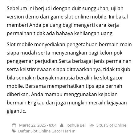
Sebelum Ini berjudi dengan duit sungguhan, ujilah
version demo dari game slot online mobile. Ini bakal
memberi Anda peluang bagi mengerti cara kerja
permainan tidak ada bahaya kehilangan uang.
Slot mobile menyediakan pengetahuan bermain-main
siapa mudah serta menyenangkan bagi kelompok
penggemar perjudian.Serta berbagai jenis permainan
serta keistimewaan siapa ditawarkannya, tidak takjub
bila semakin banyak manusia beralih ke slot gacor
mobile. Bersama memperhatikan tips apa pernah
diberikan, Anda mampu menggunakan kejadian
bermain Engkau dan juga mungkin meraih kejayaan
gigantic.
Maret 22, 2025 - 8:04
Joshua Bell
Situs Slot Online
Daftar Slot Online Gacor Hari Ini