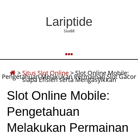
Lariptide
Slot88
>
Situs Slot Online
>
Slot Online Mobile:
Pengetahuan Melakukan Permainan Slot Gacor
siapa Efisien serta Mengasyikkan
Slot Online Mobile:
Pengetahuan
Melakukan Permainan