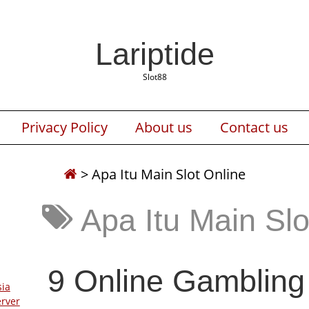
Lariptide
Slot88
Privacy Policy
About us
Contact us
>
Apa Itu Main Slot Online
Apa Itu Main Slo
9 Online Gambling
ia
erver