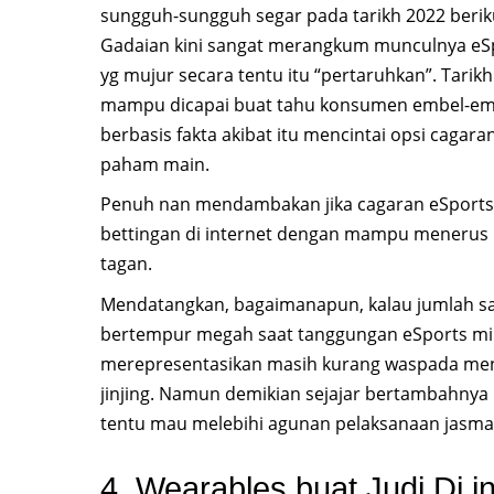
sungguh-sungguh segar pada tarikh 2022 berik
Gadaian kini sangat merangkum munculnya eSp
yg mujur secara tentu itu “pertaruhkan”. Tarik
mampu dicapai buat tahu konsumen embel-em
berbasis fakta akibat itu mencintai opsi cagar
paham main.
Penuh nan mendambakan jika cagaran eSports y
bettingan di internet dengan mampu menerus b
tagan.
Mendatangkan, bagaimanapun, kalau jumlah s
bertempur megah saat tanggungan eSports miri
merepresentasikan masih kurang waspada men
jinjing. Namun demikian sejajar bertambahnya 
tentu mau melebihi agunan pelaksanaan jasman
4. Wearables buat Judi Di in