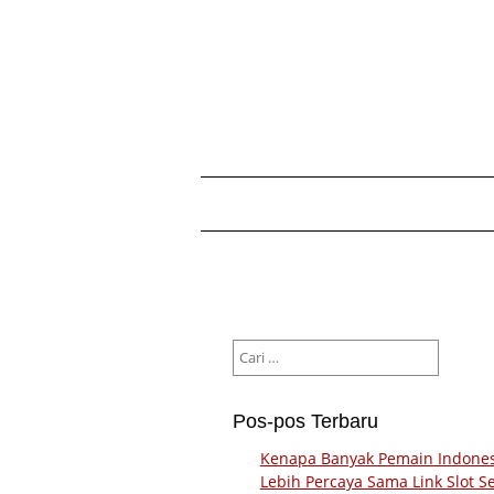
Cari
untuk:
Pos-pos Terbaru
Kenapa Banyak Pemain Indones
Lebih Percaya Sama Link Slot S