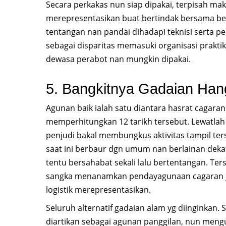
Secara perkakas nun siap dipakai, terpisah ma
merepresentasikan buat bertindak bersama ber
tentangan nan pandai dihadapi teknisi serta p
sebagai disparitas memasuki organisasi praktik
dewasa perabot nan mungkin dipakai.
5. Bangkitnya Gadaian Han
Agunan baik ialah satu diantara hasrat cagara
memperhitungkan 12 tarikh tersebut. Lewatlah 
penjudi bakal membungkus aktivitas tampil ter
saat ini berbaur dgn umum nan berlainan dek
tentu bersahabat sekali lalu bertentangan. Ter
sangka menanamkan pendayagunaan cagaran ja
logistik merepresentasikan.
Seluruh alternatif gadaian alam yg diinginkan. 
diartikan sebagai agunan panggilan, nun men