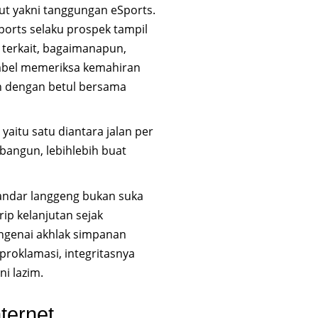
ut yakni tanggungan eSports.
orts selaku prospek tampil
h terkait, bagaimanapun,
bel memeriksa kemahiran
an dengan betul bersama
aitu satu diantara jalan per
angun, lebihlebih buat
andar langgeng bukan suka
p kelanjutan sejak
genai akhlak simpanan
proklamasi, integritasnya
i lazim.
ternet