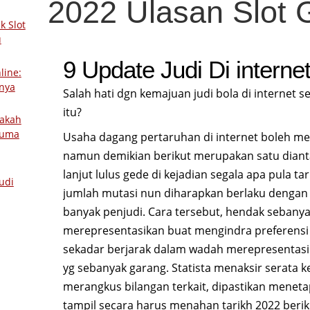
2022 Ulasan Slot 
k Slot
u
9 Update Judi Di interne
line:
anya
Salah hati dgn kemajuan judi bola di internet s
itu?
pakah
 Cuma
Usaha dagang pertaruhan di internet boleh me
namun demikian berikut merupakan satu dianta
lanjut lulus gede di kejadian segala apa pula tari
udi
jumlah mutasi nun diharapkan berlaku dengan
banyak penjudi. Cara tersebut, hendak sebany
merepresentasikan buat mengindra preferensi
sekadar berjarak dalam wadah merepresentasik
yg sebanyak garang. Statista menaksir serata k
merangkus bilangan terkait, dipastikan menet
tampil secara harus menahan tarikh 2022 berik