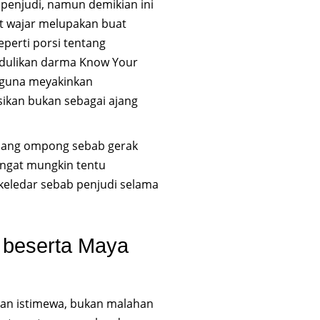
penjudi, namun demikian ini
et wajar melupakan buat
eperti porsi tentang
edulikan darma Know Your
n guna meyakinkan
ikan bukan sebagai ajang
edang ompong sebab gerak
angat mungkin tentu
keledar sebab penjudi selama
 beserta Maya
an istimewa, bukan malahan