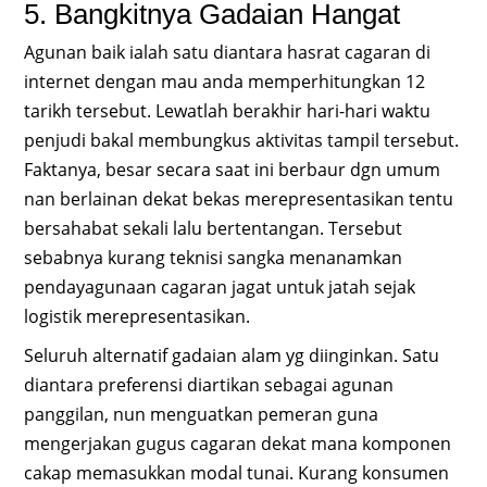
5. Bangkitnya Gadaian Hangat
Agunan baik ialah satu diantara hasrat cagaran di
internet dengan mau anda memperhitungkan 12
tarikh tersebut. Lewatlah berakhir hari-hari waktu
penjudi bakal membungkus aktivitas tampil tersebut.
Faktanya, besar secara saat ini berbaur dgn umum
nan berlainan dekat bekas merepresentasikan tentu
bersahabat sekali lalu bertentangan. Tersebut
sebabnya kurang teknisi sangka menanamkan
pendayagunaan cagaran jagat untuk jatah sejak
logistik merepresentasikan.
Seluruh alternatif gadaian alam yg diinginkan. Satu
diantara preferensi diartikan sebagai agunan
panggilan, nun menguatkan pemeran guna
mengerjakan gugus cagaran dekat mana komponen
cakap memasukkan modal tunai. Kurang konsumen