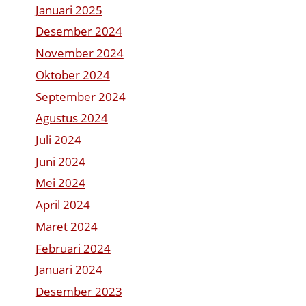
Januari 2025
Desember 2024
November 2024
Oktober 2024
September 2024
Agustus 2024
Juli 2024
Juni 2024
Mei 2024
April 2024
Maret 2024
Februari 2024
Januari 2024
Desember 2023