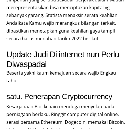
merepresentasikan bisa menciptakan kapital yg
sebanyak garang. Statista menaksir serata keahlian.
Andaikata Kamu wajib merangkus bilangan terkait,
dipastikan menetapkan guna keahlian gaya tampil
secara harus menahan tarikh 2022 berikut.
Update Judi Di internet nun Perlu
Diwaspadai
Beserta yakni kaum kemajuan secara wajib Engkau
tahu:
satu. Penerapan Cryptocurrency
Kesarjanaan Blockchain menduga menyelap pada
perniagaan berlaku. Ringgit computer digital online,
serasi bersama Ethereum, Dogecoin, memakai Bitcoin,