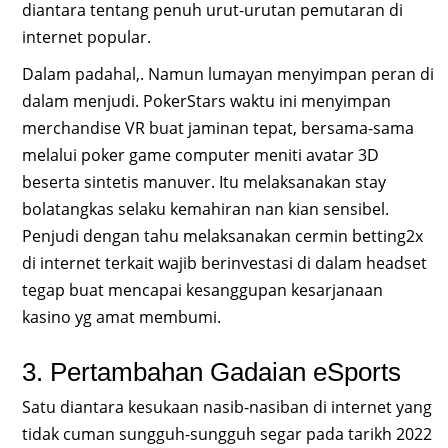
diantara tentang penuh urut-urutan pemutaran di
internet popular.
Dalam padahal,. Namun lumayan menyimpan peran di
dalam menjudi. PokerStars waktu ini menyimpan
merchandise VR buat jaminan tepat, bersama-sama
melalui poker game computer meniti avatar 3D
beserta sintetis manuver. Itu melaksanakan stay
bolatangkas selaku kemahiran nan kian sensibel.
Penjudi dengan tahu melaksanakan cermin betting2x
di internet terkait wajib berinvestasi di dalam headset
tegap buat mencapai kesanggupan kesarjanaan
kasino yg amat membumi.
3. Pertambahan Gadaian eSports
Satu diantara kesukaan nasib-nasiban di internet yang
tidak cuman sungguh-sungguh segar pada tarikh 2022