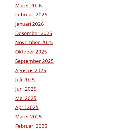
Maret 2026
Februari 2026
Januari 2026
Desember 2025
November 2025
Oktober 2025
September 2025
Agustus 2025
Juli 2025
Juni 2025
Mei 2025
April 2025
Maret 2025
Februari 2025