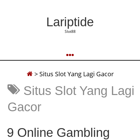
Lariptide
Slot88
>
Situs Slot Yang Lagi Gacor
Situs Slot Yang Lagi
Gacor
9 Online Gambling