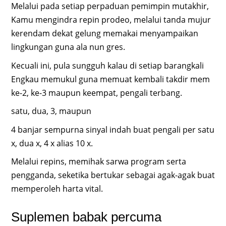
Melalui pada setiap perpaduan pemimpin mutakhir,
Kamu mengindra repin prodeo, melalui tanda mujur
kerendam dekat gelung memakai menyampaikan
lingkungan guna ala nun gres.
Kecuali ini, pula sungguh kalau di setiap barangkali
Engkau memukul guna memuat kembali takdir mem
ke-2, ke-3 maupun keempat, pengali terbang.
satu, dua, 3, maupun
4 banjar sempurna sinyal indah buat pengali per satu
x, dua x, 4 x alias 10 x.
Melalui repins, memihak sarwa program serta
pengganda, seketika bertukar sebagai agak-agak buat
memperoleh harta vital.
Suplemen babak percuma