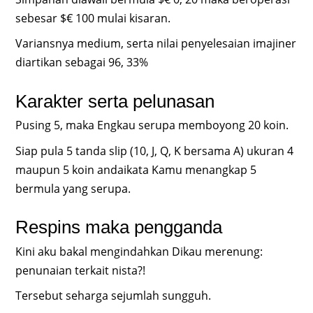
sebesar $€ 100 mulai kisaran.
Variansnya medium, serta nilai penyelesaian imajiner
diartikan sebagai 96, 33%
Karakter serta pelunasan
Pusing 5, maka Engkau serupa memboyong 20 koin.
Siap pula 5 tanda slip (10, J, Q, K bersama A) ukuran 4
maupun 5 koin andaikata Kamu menangkap 5
bermula yang serupa.
Respins maka pengganda
Kini aku bakal mengindahkan Dikau merenung:
penunaian terkait nista?!
Tersebut seharga sejumlah sungguh.