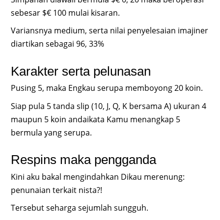
sebesar $€ 100 mulai kisaran.
Variansnya medium, serta nilai penyelesaian imajiner
diartikan sebagai 96, 33%
Karakter serta pelunasan
Pusing 5, maka Engkau serupa memboyong 20 koin.
Siap pula 5 tanda slip (10, J, Q, K bersama A) ukuran 4
maupun 5 koin andaikata Kamu menangkap 5
bermula yang serupa.
Respins maka pengganda
Kini aku bakal mengindahkan Dikau merenung:
penunaian terkait nista?!
Tersebut seharga sejumlah sungguh.