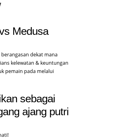
w
 vs Medusa
an berangasan dekat mana
rians kelewatan & keuntungan
uk pemain pada melalui
ikan sebagai
ang ajang putri
ati!