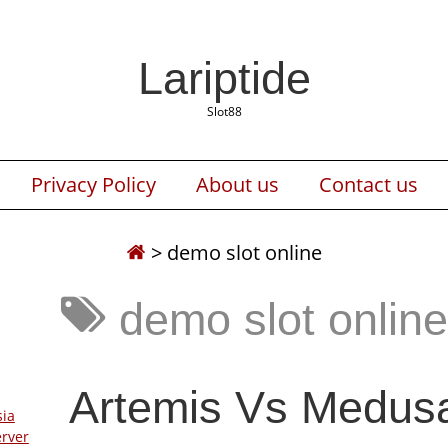
Lariptide
Slot88
Privacy Policy
About us
Contact us
>
demo slot online
demo slot online
Artemis Vs Medus
ia
erver