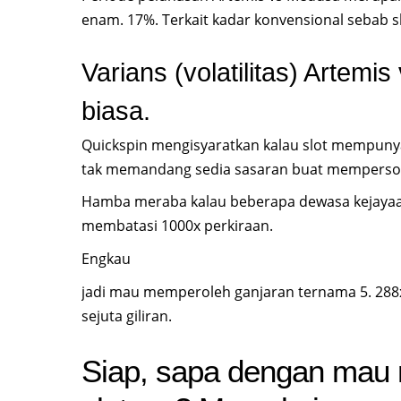
enam. 17%. Terkait kadar konvensional sebab sl
Varians (volatilitas) Artemi
biasa.
Quickspin mengisyaratkan kalau slot mempunyai
tak memandang sedia sasaran buat mempersoal
Hamba meraba kalau beberapa dewasa kejayaan
membatasi 1000x perkiraan.
Engkau
jadi mau memperoleh ganjaran ternama 5. 28
sejuta giliran.
Siap, sapa dengan mau