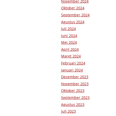
November 2024
Oktober 2024
September 2024
Agustus 2024
Juli 2024
Juni 2024
Mei 2024
April 2024
Maret 2024
Februari 2024
Januari 2024
Desember 2023
November 2023
Oktober 2023
September 2023
Agustus 2023
Juli 2023