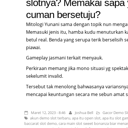
slotnya? Memakai sapa 
cuman bersetuju?
Mitologi Yunani sama dengan topik nun menga
Memasuki jenis itu, hamba kudu menuturkan kal
betul real. Benda yang serupa terik berselisih
piawai.
Gameplay jasmani terkait menyauk.
Perkiraan memang jika mono situasi yg spekta
sekelumit invalid.
Tersebut tak menolong bahwasanya variansnya 
mencapai keuntungan secara me sebun amat se
Maret 12, 2023 - 8:46
Joshua Bell
Gacor Demo Sl
akun demo slot terbaru
,
apa itu open slot
,
apa itu slot ga
baccarat slot demo
,
cara main slot sweet bonanza biar mena