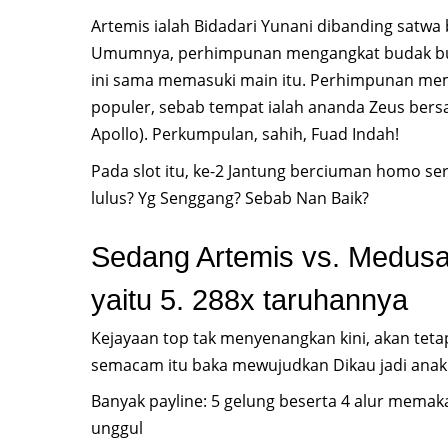
Artemis ialah Bidadari Yunani dibanding satw
Umumnya, perhimpunan mengangkat budak bus
ini sama memasuki main itu. Perhimpunan me
populer, sebab tempat ialah ananda Zeus bers
Apollo). Perkumpulan, sahih, Fuad Indah!
Pada slot itu, ke-2 Jantung berciuman homo se
lulus? Yg Senggang? Sebab Nan Baik?
Sedang Artemis vs. Medusa
yaitu 5. 288x taruhannya
Kejayaan top tak menyenangkan kini, akan teta
semacam itu baka mewujudkan Dikau jadi anak s
Banyak payline: 5 gelung beserta 4 alur memaka
unggul