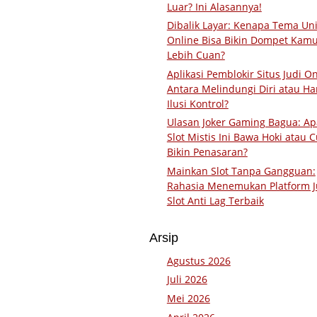
Luar? Ini Alasannya!
Dibalik Layar: Kenapa Tema Uni
Online Bisa Bikin Dompet Kam
Lebih Cuan?
Aplikasi Pemblokir Situs Judi On
Antara Melindungi Diri atau H
Ilusi Kontrol?
Ulasan Joker Gaming Bagua: A
Slot Mistis Ini Bawa Hoki atau
Bikin Penasaran?
Mainkan Slot Tanpa Gangguan:
Rahasia Menemukan Platform J
Slot Anti Lag Terbaik
Arsip
Agustus 2026
Juli 2026
Mei 2026