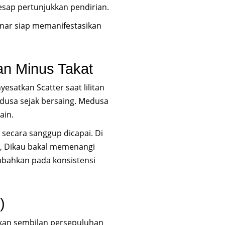
esap pertunjukkan pendirian.
enar siap memanifestasikan
n Minus Takat
atkan Scatter saat lilitan
edusa sejak bersaing. Medusa
ain.
 secara sanggup dicapai. Di
, Dikau bakal memenangi
mbahkan pada konsistensi
)
kan sembilan persepuluhan