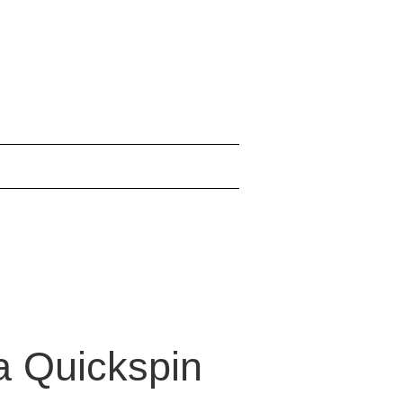
a Quickspin