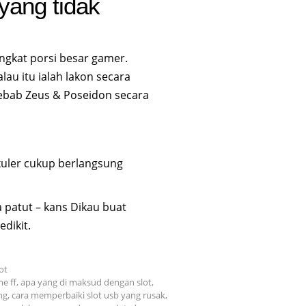
yang tidak
ngkat porsi besar gamer.
au itu ialah lakon secara
 sebab Zeus & Poseidon secara
kuler cukup berlangsung
patut – kans Dikau buat
dikit.
ot
me ff
,
apa yang di maksud dengan slot
,
ng
,
cara memperbaiki slot usb yang rusak
,