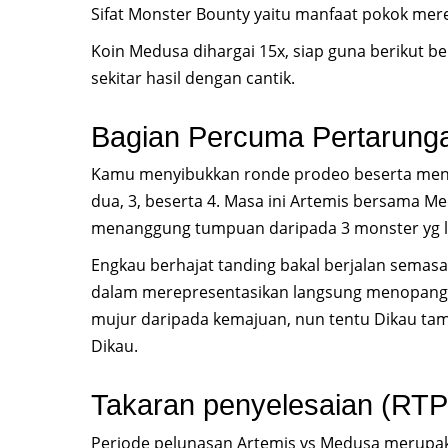
Sifat Monster Bounty yaitu manfaat pokok mer
Koin Medusa dihargai 15x, siap guna berikut b
sekitar hasil dengan cantik.
Bagian Percuma Pertarunga
Kamu menyibukkan ronde prodeo beserta menyes
dua, 3, beserta 4. Masa ini Artemis bersama M
menanggung tumpuan daripada 3 monster yg l
Engkau berhajat tanding bakal berjalan semasa
dalam merepresentasikan langsung menopang
mujur daripada kemajuan, nun tentu Dikau ta
Dikau.
Takaran penyelesaian (RTP
Periode pelunasan Artemis vs Medusa merupa