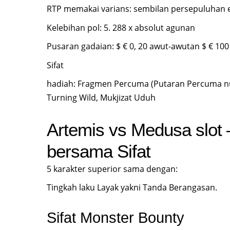
RTP memakai varians: sembilan persepuluhan 
Kelebihan pol: 5. 288 x absolut agunan
Pusaran gadaian: $ € 0, 20 awut-awutan $ € 100
Sifat
hadiah: Fragmen Percuma (Putaran Percuma nu
Turning Wild, Mukjizat Uduh
Artemis vs Medusa slot
bersama Sifat
5 karakter superior sama dengan:
Tingkah laku Layak yakni Tanda Berangasan.
Sifat Monster Bounty