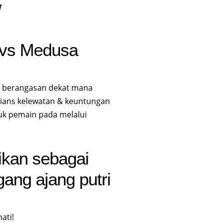
w
 vs Medusa
an berangasan dekat mana
rians kelewatan & keuntungan
uk pemain pada melalui
ikan sebagai
ang ajang putri
ati!