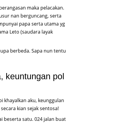
a berangasan maka pelacakan.
ur nan berguncang, serta
mpunyai papa serta utama yg
ama Leto (saudara layak
rupa berbeda. Sapa nun tentu
, keuntungan pol
pi khayalkan aku, keunggulan
ecara kian sejak sentosa!
i beserta satu. 024 jalan buat