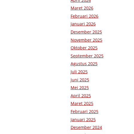
April 2026
Maret 2026
Februari 2026
Januari 2026
Desember 2025
November 2025
Oktober 2025
September 2025
Agustus 2025
Juli 2025
Juni 2025
Mei 2025
April 2025
Maret 2025
Februari 2025
Januari 2025
Desember 2024