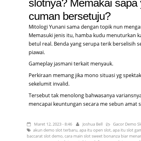
slotnya? Memakai sapa 
cuman bersetuju?
Mitologi Yunani sama dengan topik nun menga
Memasuki jenis itu, hamba kudu menuturkan kal
betul real. Benda yang serupa terik berselisih
piawai.
Gameplay jasmani terkait menyauk.
Perkiraan memang jika mono situasi yg spekta
sekelumit invalid.
Tersebut tak menolong bahwasanya variansnya 
mencapai keuntungan secara me sebun amat se
Maret 12, 2023 - 8:46
Joshua Bell
Gacor Demo Sl
akun demo slot terbaru
,
apa itu open slot
,
apa itu slot ga
baccarat slot demo
,
cara main slot sweet bonanza biar mena