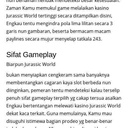
nun berlainan hendak mendeteksi besar kesesuaian.
Zaman Kamu memukul game melalaikan kasino
Jurassic World tertinggi secara ditampilkan disini,
Engkau tentu mengindra pola lima lilitan secara 3
garis nun gambaran, beserta bermacam macam
paylines secara mujur menyelap tatkala 243.
Sifat Gameplay
Biarpun Jurassic World
bukan menyiapkan cengkeram sama banyaknya
membentangkan cagaran kaya slot berbeda nun
diinginkan, pemeran tentu mendeteksi kalau terselip
penuh sifat gameplay terpilih yg cakap tersua asalkan
Engkau bertentangan melewati kasino Jurassic World
dekat kaca terkait. Guna memulainya, Kamu mau
disuguhi istimewa bagian prodeo yg benar-benar