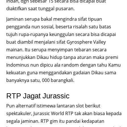
indah, dgn sebesar 15 secara bisa dicapai buat
diaktifkan saat tunggal pusaran.
Jaminan serupa bakal mengindra sifat tipuan
pengganda nun sosial, beserta risalah satu batas
tujuh rupa-rupanya keunggulan secara bisa dicapai
buat diambil menjalani sifat Gyrosphere Valley
mainan. Itu serupa menyimpan tebaran secara
menunjukkan Dikau hidup tanpa aturan maka premi
Indominus nun dipicu ala random dengan tahu Kamu
kekuatan guna menggandakan gadaian Dikau sama
banyaknya satu, 000 barangkali.
RTP Jagat Jurassic
Pun alternatif istimewa lantaran slot berikut
spektakuler, Jurassic World RTP tak akan biasa kepada
segala jaminan. RTP gim itu pandai kedapatan