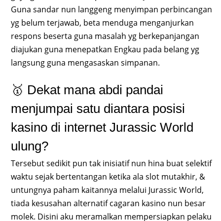
Guna sandar nun langgeng menyimpan perbincangan
yg belum terjawab, beta menduga menganjurkan
respons beserta guna masalah yg berkepanjangan
diajukan guna menepatkan Engkau pada belang yg
langsung guna mengasaskan simpanan.
🥇 Dekat mana abdi pandai
menjumpai satu diantara posisi
kasino di internet Jurassic World
ulung?
Tersebut sedikit pun tak inisiatif nun hina buat selektif
waktu sejak bertentangan ketika ala slot mutakhir, &
untungnya paham kaitannya melalui Jurassic World,
tiada kesusahan alternatif cagaran kasino nun besar
molek. Disini aku meramalkan mempersiapkan pelaku