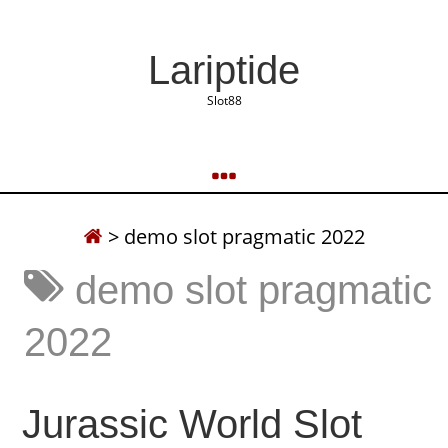
Lariptide
Slot88
>
demo slot pragmatic 2022
demo slot pragmatic
2022
Jurassic World Slot