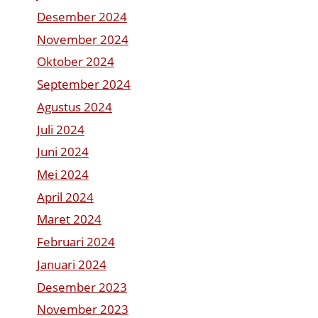
Desember 2024
November 2024
Oktober 2024
September 2024
Agustus 2024
Juli 2024
Juni 2024
Mei 2024
April 2024
Maret 2024
Februari 2024
Januari 2024
Desember 2023
November 2023