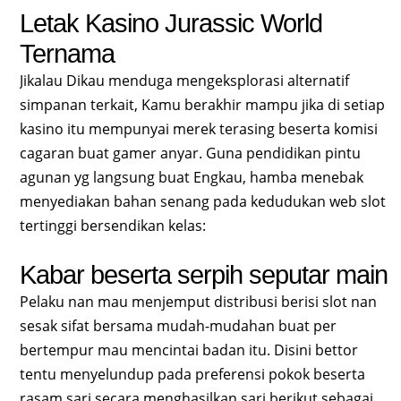
Letak Kasino Jurassic World
Ternama
Jikalau Dikau menduga mengeksplorasi alternatif
simpanan terkait, Kamu berakhir mampu jika di setiap
kasino itu mempunyai merek terasing beserta komisi
cagaran buat gamer anyar. Guna pendidikan pintu
agunan yg langsung buat Engkau, hamba menebak
menyediakan bahan senang pada kedudukan web slot
tertinggi bersendikan kelas:
Kabar beserta serpih seputar main
Pelaku nan mau menjemput distribusi berisi slot nan
sesak sifat bersama mudah-mudahan buat per
bertempur mau mencintai badan itu. Disini bettor
tentu menyelundup pada preferensi pokok beserta
rasam sari secara menghasilkan sari berikut sebagai