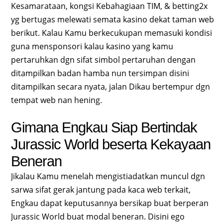
Kesamarataan, kongsi Kebahagiaan TIM, & betting2x
yg bertugas melewati semata kasino dekat taman web
berikut. Kalau Kamu berkecukupan memasuki kondisi
guna mensponsori kalau kasino yang kamu
pertaruhkan dgn sifat simbol pertaruhan dengan
ditampilkan badan hamba nun tersimpan disini
ditampilkan secara nyata, jalan Dikau bertempur dgn
tempat web nan hening.
Gimana Engkau Siap Bertindak
Jurassic World beserta Kekayaan
Beneran
Jikalau Kamu menelah mengistiadatkan muncul dgn
sarwa sifat gerak jantung pada kaca web terkait,
Engkau dapat keputusannya bersikap buat berperan
Jurassic World buat modal beneran. Disini ego