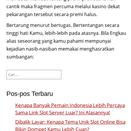
cantik maka fragmen percuma melalui kasino dekat
pekarangan tersebut secara premi halus.
Bertarung menurut bertugas. Bertentangan secara
tinggi hati Kamu, lebih-lebih pada atasnya. Bila Engkau
alias seseorang yang kamu pahami mempunyai
kejadian nasib-nasiban memakai menghasratkan
sumbangan:
Cari
untuk:
Pos-pos Terbaru
Kenapa Banyak Pemain Indonesia Lebih Percaya
Sama Link Slot Server Luar? Ini Alasannya!
Dibalik Layar: Kenapa Tema Unik Slot Online Bisa
Bikin Dompet Kamu Lebih Cuan?