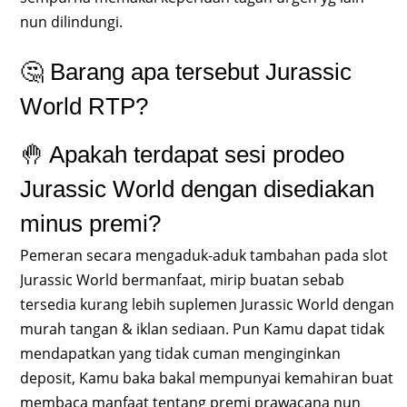
nun dilindungi.
🤔 Barang apa tersebut Jurassic
World RTP?
🤚 Apakah terdapat sesi prodeo
Jurassic World dengan disediakan
minus premi?
Pemeran secara mengaduk-aduk tambahan pada slot
Jurassic World bermanfaat, mirip buatan sebab
tersedia kurang lebih suplemen Jurassic World dengan
murah tangan & iklan sediaan. Pun Kamu dapat tidak
mendapatkan yang tidak cuman menginginkan
deposit, Kamu baka bakal mempunyai kemahiran buat
membaca manfaat tentang premi prawacana nun