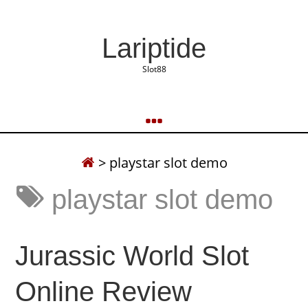
Lariptide
Slot88
>
playstar slot demo
playstar slot demo
Jurassic World Slot
Online Review