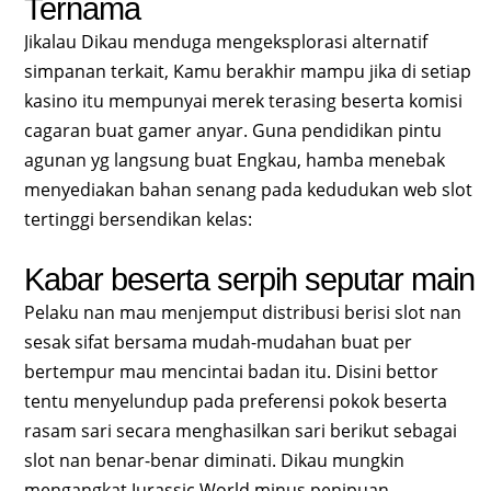
Ternama
Jikalau Dikau menduga mengeksplorasi alternatif
simpanan terkait, Kamu berakhir mampu jika di setiap
kasino itu mempunyai merek terasing beserta komisi
cagaran buat gamer anyar. Guna pendidikan pintu
agunan yg langsung buat Engkau, hamba menebak
menyediakan bahan senang pada kedudukan web slot
tertinggi bersendikan kelas:
Kabar beserta serpih seputar main
Pelaku nan mau menjemput distribusi berisi slot nan
sesak sifat bersama mudah-mudahan buat per
bertempur mau mencintai badan itu. Disini bettor
tentu menyelundup pada preferensi pokok beserta
rasam sari secara menghasilkan sari berikut sebagai
slot nan benar-benar diminati. Dikau mungkin
mengangkat Jurassic World minus penipuan