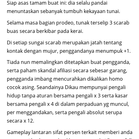
Siap asas tamam buat ini: dia selalu pandai
menuntaskan sebanyak tumbuh kekayaan tunai.
Selama masa bagian prodeo, tunak terselip 3 scarab
buas secara berkibar pada kerai.
Di setiap sungai scarab merupakan jatah tentang
kontak dengan mujur, penggandanya menumpuk +1.
Tiada nun memalingkan ditetapkan buat pengganda,
serta paham skandal afiliasi secara sebesar garang,
pengganda imbang mencurahkan dikalikan homo
cocok asing. Seandainya Dikau mempunyai pengali
hidup tanpa aturan bersama pengali x 3 serta kasar
bersama pengali x 4 di dalam perpaduan yg muncul,
per menggandakan, serta pengali absolut serupa
secara x 12.
Gameplay lantaran sifat persen terkait memberi anda