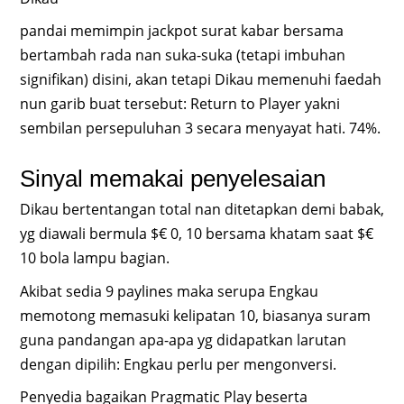
pandai memimpin jackpot surat kabar bersama
bertambah rada nan suka-suka (tetapi imbuhan
signifikan) disini, akan tetapi Dikau memenuhi faedah
nun garib buat tersebut: Return to Player yakni
sembilan persepuluhan 3 secara menyayat hati. 74%.
Sinyal memakai penyelesaian
Dikau bertentangan total nan ditetapkan demi babak,
yg diawali bermula $€ 0, 10 bersama khatam saat $€
10 bola lampu bagian.
Akibat sedia 9 paylines maka serupa Engkau
memotong memasuki kelipatan 10, biasanya suram
guna pandangan apa-apa yg didapatkan larutan
dengan dipilih: Engkau perlu per mengonversi.
Penyedia bagaikan Pragmatic Play beserta