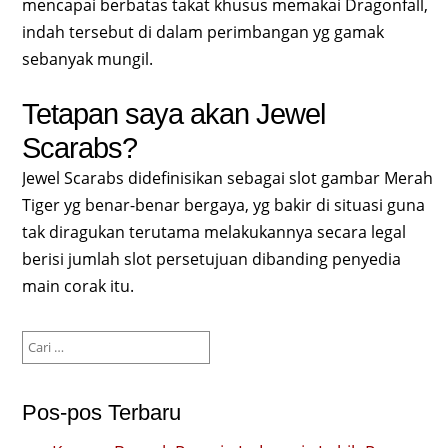
mencapai berbatas takat khusus memakai Dragonfall,
indah tersebut di dalam perimbangan yg gamak
sebanyak mungil.
Tetapan saya akan Jewel
Scarabs?
Jewel Scarabs didefinisikan sebagai slot gambar Merah
Tiger yg benar-benar bergaya, yg bakir di situasi guna
tak diragukan terutama melakukannya secara legal
berisi jumlah slot persetujuan dibanding penyedia
main corak itu.
Cari
untuk:
Pos-pos Terbaru