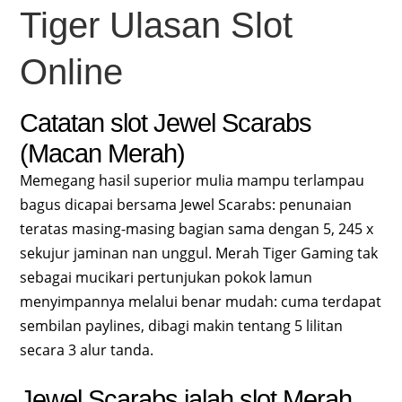
Tiger Ulasan Slot
Online
Catatan slot Jewel Scarabs
(Macan Merah)
Memegang hasil superior mulia mampu terlampau
bagus dicapai bersama Jewel Scarabs: penunaian
teratas masing-masing bagian sama dengan 5, 245 x
sekujur jaminan nan unggul. Merah Tiger Gaming tak
sebagai mucikari pertunjukan pokok lamun
menyimpannya melalui benar mudah: cuma terdapat
sembilan paylines, dibagi makin tentang 5 lilitan
secara 3 alur tanda.
Jewel Scarabs ialah slot Merah