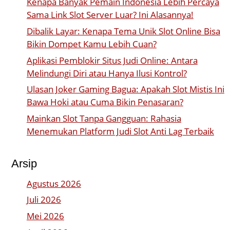
Kenapa Banyak Pemain Indonesia Lebih Percaya
Sama Link Slot Server Luar? Ini Alasannya!
Dibalik Layar: Kenapa Tema Unik Slot Online Bisa
Bikin Dompet Kamu Lebih Cuan?
Aplikasi Pemblokir Situs Judi Online: Antara
Melindungi Diri atau Hanya Ilusi Kontrol?
Ulasan Joker Gaming Bagua: Apakah Slot Mistis Ini
Bawa Hoki atau Cuma Bikin Penasaran?
Mainkan Slot Tanpa Gangguan: Rahasia
Menemukan Platform Judi Slot Anti Lag Terbaik
Arsip
Agustus 2026
Juli 2026
Mei 2026