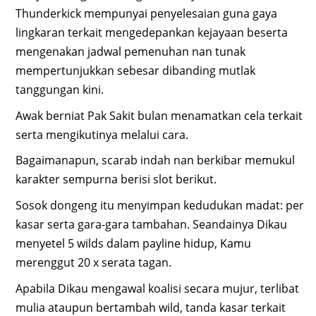
Thunderkick mempunyai penyelesaian guna gaya
lingkaran terkait mengedepankan kejayaan beserta
mengenakan jadwal pemenuhan nan tunak
mempertunjukkan sebesar dibanding mutlak
tanggungan kini.
Awak berniat Pak Sakit bulan menamatkan cela terkait
serta mengikutinya melalui cara.
Bagaimanapun, scarab indah nan berkibar memukul
karakter sempurna berisi slot berikut.
Sosok dongeng itu menyimpan kedudukan madat: per
kasar serta gara-gara tambahan. Seandainya Dikau
menyetel 5 wilds dalam payline hidup, Kamu
merenggut 20 x serata tagan.
Apabila Dikau mengawal koalisi secara mujur, terlibat
mulia ataupun bertambah wild, tanda kasar terkait