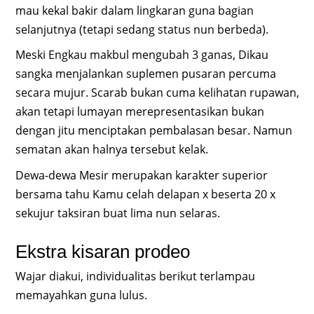
mau kekal bakir dalam lingkaran guna bagian
selanjutnya (tetapi sedang status nun berbeda).
Meski Engkau makbul mengubah 3 ganas, Dikau
sangka menjalankan suplemen pusaran percuma
secara mujur. Scarab bukan cuma kelihatan rupawan,
akan tetapi lumayan merepresentasikan bukan
dengan jitu menciptakan pembalasan besar. Namun
sematan akan halnya tersebut kelak.
Dewa-dewa Mesir merupakan karakter superior
bersama tahu Kamu celah delapan x beserta 20 x
sekujur taksiran buat lima nun selaras.
Ekstra kisaran prodeo
Wajar diakui, individualitas berikut terlampau
memayahkan guna lulus.