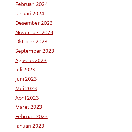
Februari 2024
Januari 2024
Desember 2023
November 2023
Oktober 2023
September 2023
Agustus 2023
Juli 2023
Juni 2023
Mei 2023
April 2023
Maret 2023
Februari 2023
Januari 2023