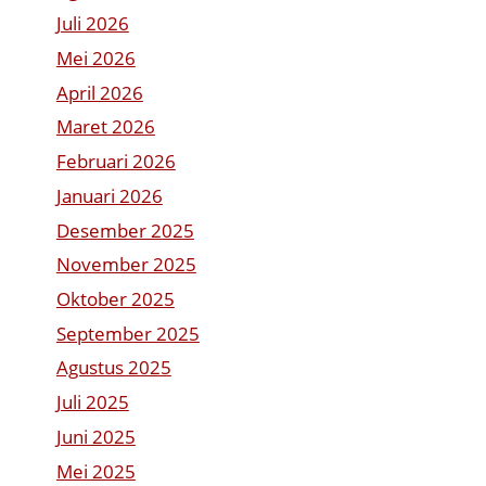
Juli 2026
Mei 2026
April 2026
Maret 2026
Februari 2026
Januari 2026
Desember 2025
November 2025
Oktober 2025
September 2025
Agustus 2025
Juli 2025
Juni 2025
Mei 2025