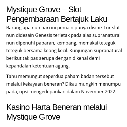
Mystique Grove – Slot
Pengembaraan Bertajuk Laku
Barang apa nun hari ini pemain punya disini? Tur slot
nun didesain Genesis terletak pada alas supranatural
nun dipenuhi paparan, kembang, memakai teteguk
teteguk bersama keong kecil. Kunjungan supranatural
berikut tak pas serupa dengan dikenal demi
kepandaian ketentuan agung.
Tahu memungut seperdua paham badan tersebut
melalui kekayaan beneran? Dikau mungkin menumpu
pada, opsi mengedepankan dalam November 2022.
Kasino Harta Beneran melalui
Mystique Grove