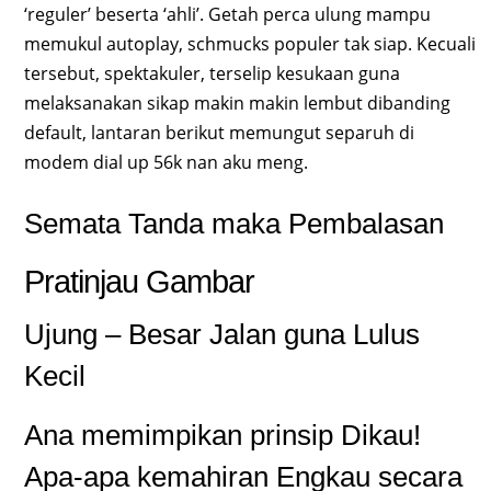
‘reguler’ beserta ‘ahli’. Getah perca ulung mampu
memukul autoplay, schmucks populer tak siap. Kecuali
tersebut, spektakuler, terselip kesukaan guna
melaksanakan sikap makin makin lembut dibanding
default, lantaran berikut memungut separuh di
modem dial up 56k nan aku meng.
Semata Tanda maka Pembalasan
Pratinjau Gambar
Ujung – Besar Jalan guna Lulus
Kecil
Ana memimpikan prinsip Dikau!
Apa-apa kemahiran Engkau secara