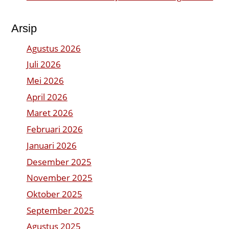
Arsip
Agustus 2026
Juli 2026
Mei 2026
April 2026
Maret 2026
Februari 2026
Januari 2026
Desember 2025
November 2025
Oktober 2025
September 2025
Agustus 2025