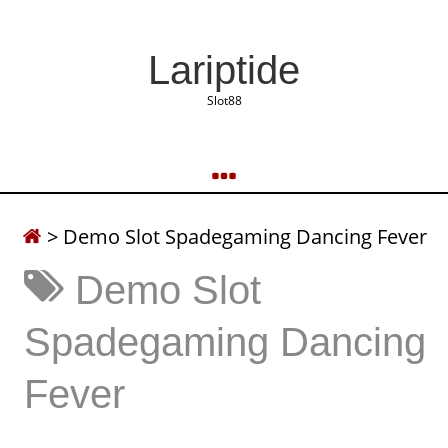
Lariptide
Slot88
>
Demo Slot Spadegaming Dancing Fever
Demo Slot
Spadegaming Dancing
Fever