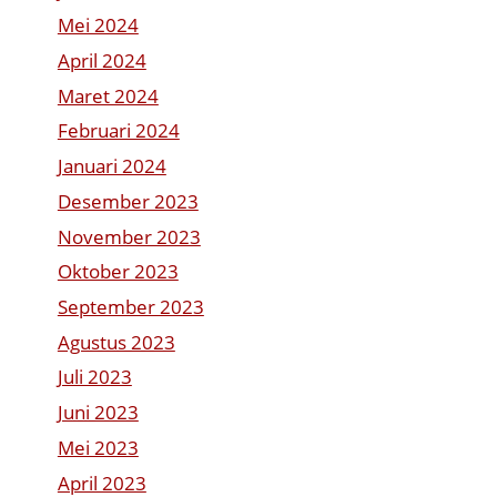
Mei 2024
April 2024
Maret 2024
Februari 2024
Januari 2024
Desember 2023
November 2023
Oktober 2023
September 2023
Agustus 2023
Juli 2023
Juni 2023
Mei 2023
April 2023