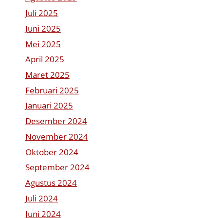
Juli 2025
Juni 2025
Mei 2025
April 2025
Maret 2025
Februari 2025
Januari 2025
Desember 2024
November 2024
Oktober 2024
September 2024
Agustus 2024
Juli 2024
Juni 2024