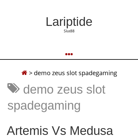
Lariptide
Slot88
>
demo zeus slot spadegaming
demo zeus slot
spadegaming
Artemis Vs Medusa