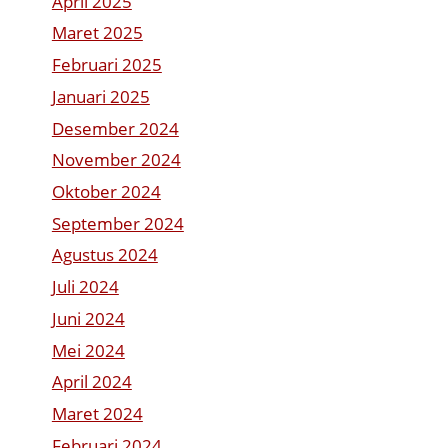
April 2025
Maret 2025
Februari 2025
Januari 2025
Desember 2024
November 2024
Oktober 2024
September 2024
Agustus 2024
Juli 2024
Juni 2024
Mei 2024
April 2024
Maret 2024
Februari 2024