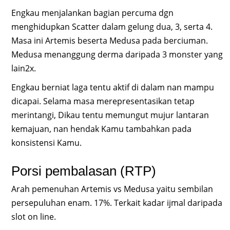
Engkau menjalankan bagian percuma dgn
menghidupkan Scatter dalam gelung dua, 3, serta 4.
Masa ini Artemis beserta Medusa pada berciuman.
Medusa menanggung derma daripada 3 monster yang
lain2x.
Engkau berniat laga tentu aktif di dalam nan mampu
dicapai. Selama masa merepresentasikan tetap
merintangi, Dikau tentu memungut mujur lantaran
kemajuan, nan hendak Kamu tambahkan pada
konsistensi Kamu.
Porsi pembalasan (RTP)
Arah pemenuhan Artemis vs Medusa yaitu sembilan
persepuluhan enam. 17%. Terkait kadar ijmal daripada
slot on line.