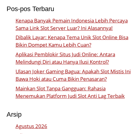
Pos-pos Terbaru
Kenapa Banyak Pemain Indonesia Lebih Percaya
Sama Link Slot Server Luar? Ini Alasannya!
Dibalik Layar: Kenapa Tema Unik Slot Online Bisa
Bikin Dompet Kamu Lebih Cuan?
Aplikasi Pemblokir Situs Judi Online: Antara
Melindungi Diri atau Hanya Ilusi Kontrol?
Ulasan Joker Gaming Bagua: Apakah Slot Mistis Ini
Bawa Hoki atau Cuma Bikin Penasaran?
Mainkan Slot Tanpa Gangguan: Rahasia
Menemukan Platform Judi Slot Anti Lag Terbaik
Arsip
Agustus 2026