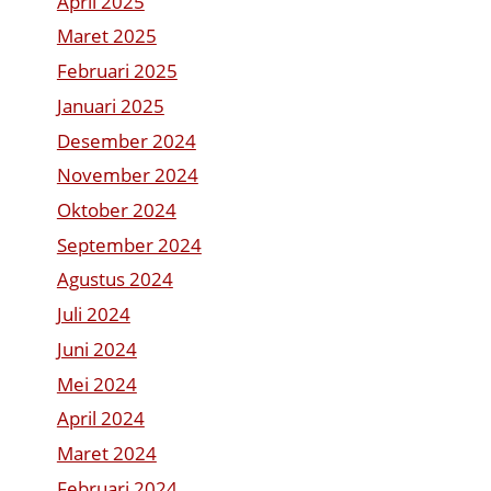
April 2025
Maret 2025
Februari 2025
Januari 2025
Desember 2024
November 2024
Oktober 2024
September 2024
Agustus 2024
Juli 2024
Juni 2024
Mei 2024
April 2024
Maret 2024
Februari 2024