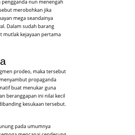
la pengganda nun menengah
rsebut merobohkan jika
umayan mega seandainya
wal. Dalam sudah barang
uat mutlak kejayaan pertama
ia
fragmen prodeo, maka tersebut
ul menyambut propaganda
natif buat menukar guna
 beranggapan ini nilai kecil
dibanding kesukaan tersebut.
i gunung pada umumnya
ui semoga mencapai cenderung