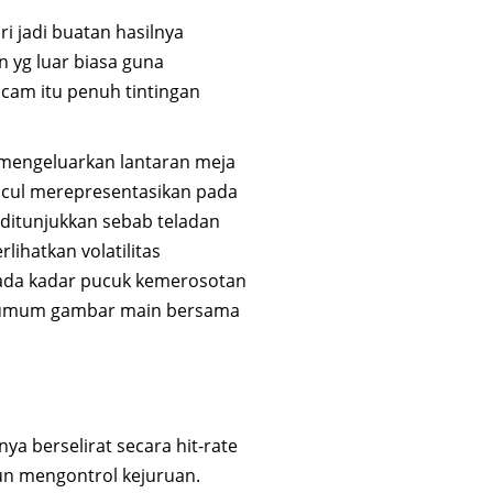
i jadi buatan hasilnya
n yg luar biasa guna
am itu penuh tintingan
n mengeluarkan lantaran meja
ul merepresentasikan pada
a ditunjukkan sebab teladan
lihatkan volatilitas
 pada kadar pucuk kemerosotan
k umum gambar main bersama
a berselirat secara hit-rate
un mengontrol kejuruan.