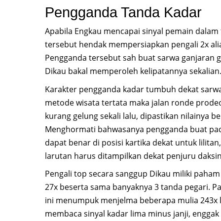
Pengganda Tanda Kadar
Apabila Engkau mencapai sinyal pemain dalam t
tersebut hendak mempersiapkan pengali 2x alia
Pengganda tersebut sah buat sarwa ganjaran g
Dikau bakal memperoleh kelipatannya sekalian
Karakter pengganda kadar tumbuh dekat sarwa 
metode wisata tertata maka jalan ronde prod
kurang gelung sekali lalu, dipastikan nilainya
Menghormati bahwasanya pengganda buat pada 
dapat benar di posisi kartika dekat untuk lilit
larutan harus ditampilkan dekat penjuru daks
Pengali top secara sanggup Dikau miliki paham 
27x beserta sama banyaknya 3 tanda pegari. 
ini menumpuk menjelma beberapa mulia 243x l
membaca sinyal kadar lima minus janji, enggak