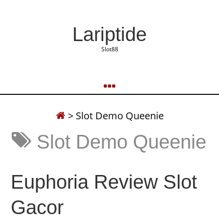
Lariptide
Slot88
>
Slot Demo Queenie
Slot Demo Queenie
Euphoria Review Slot
Gacor