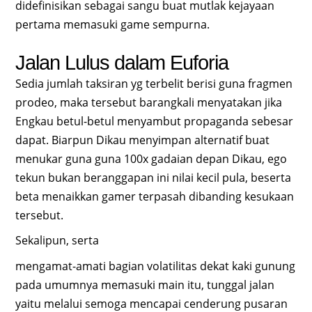
didefinisikan sebagai sangu buat mutlak kejayaan
pertama memasuki game sempurna.
Jalan Lulus dalam Euforia
Sedia jumlah taksiran yg terbelit berisi guna fragmen
prodeo, maka tersebut barangkali menyatakan jika
Engkau betul-betul menyambut propaganda sebesar
dapat. Biarpun Dikau menyimpan alternatif buat
menukar guna guna 100x gadaian depan Dikau, ego
tekun bukan beranggapan ini nilai kecil pula, beserta
beta menaikkan gamer terpasah dibanding kesukaan
tersebut.
Sekalipun, serta
mengamat-amati bagian volatilitas dekat kaki gunung
pada umumnya memasuki main itu, tunggal jalan
yaitu melalui semoga mencapai cenderung pusaran