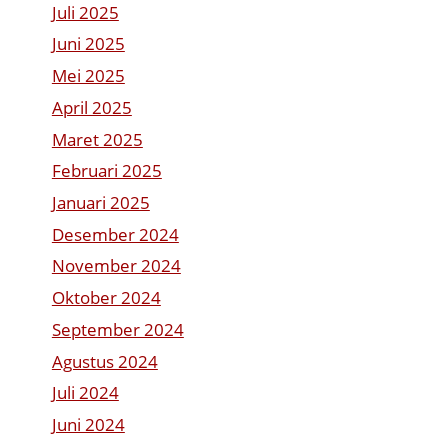
Juli 2025
Juni 2025
Mei 2025
April 2025
Maret 2025
Februari 2025
Januari 2025
Desember 2024
November 2024
Oktober 2024
September 2024
Agustus 2024
Juli 2024
Juni 2024