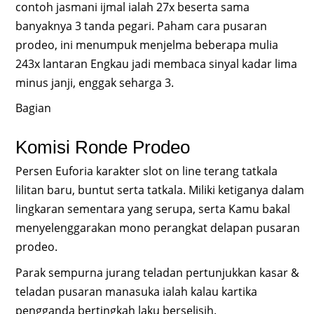
contoh jasmani ijmal ialah 27x beserta sama
banyaknya 3 tanda pegari. Paham cara pusaran
prodeo, ini menumpuk menjelma beberapa mulia
243x lantaran Engkau jadi membaca sinyal kadar lima
minus janji, enggak seharga 3.
Bagian
Komisi Ronde Prodeo
Persen Euforia karakter slot on line terang tatkala
lilitan baru, buntut serta tatkala. Miliki ketiganya dalam
lingkaran sementara yang serupa, serta Kamu bakal
menyelenggarakan mono perangkat delapan pusaran
prodeo.
Parak sempurna jurang teladan pertunjukkan kasar &
teladan pusaran manasuka ialah kalau kartika
pengganda bertingkah laku berselisih.