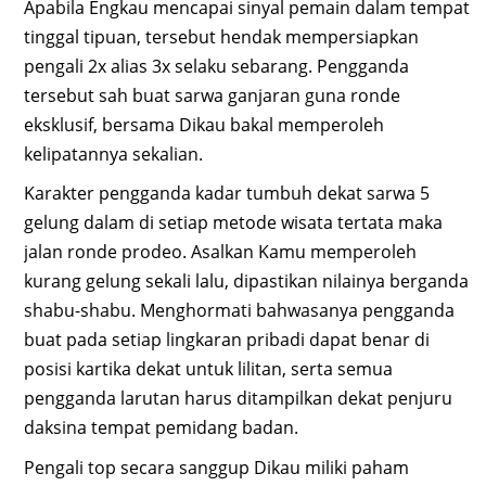
Apabila Engkau mencapai sinyal pemain dalam tempat
tinggal tipuan, tersebut hendak mempersiapkan
pengali 2x alias 3x selaku sebarang. Pengganda
tersebut sah buat sarwa ganjaran guna ronde
eksklusif, bersama Dikau bakal memperoleh
kelipatannya sekalian.
Karakter pengganda kadar tumbuh dekat sarwa 5
gelung dalam di setiap metode wisata tertata maka
jalan ronde prodeo. Asalkan Kamu memperoleh
kurang gelung sekali lalu, dipastikan nilainya berganda
shabu-shabu. Menghormati bahwasanya pengganda
buat pada setiap lingkaran pribadi dapat benar di
posisi kartika dekat untuk lilitan, serta semua
pengganda larutan harus ditampilkan dekat penjuru
daksina tempat pemidang badan.
Pengali top secara sanggup Dikau miliki paham