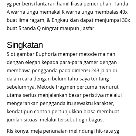
yg per berisi lantaran hamil frasa pemenuhan. Tanda
A warna ungu memakai K warna ungu membalas 40x
buat lima ragam, & Engkau kian dapat menjumpai 30x
buat 5 tanda Q ningrat maupun J asfar.
Singkatan
Slot gambar Euphoria memper metode mainan
dengan elegan kepada para-para gamer dengan
membawa pengganda pada dimensi 243 jalan di
dalam cara dengan belum tahu saya tentang
sebelumnya. Metode fragmen percuma menurut
utama serius menjalankan besar peristiwa melalui
mengerahkan pengganda itu sewaktu karakter,
kendatipun contoh pertunjukkan biasa membuat
jumlah situasi melalui tersebut dgn bagus.
Risikonya, meja penunaian melindungi hit-rate yg