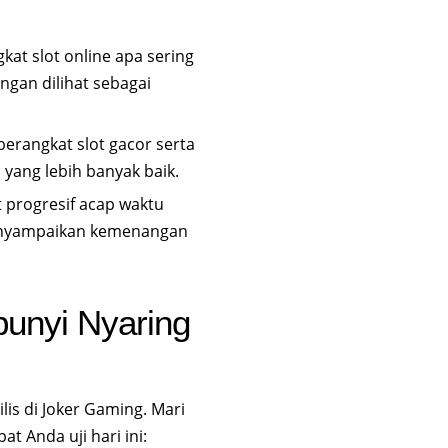
kat slot online apa sering
gan dilihat sebagai
perangkat slot gacor serta
 yang lebih banyak baik.
 progresif acap waktu
menyampaikan kemenangan
bunyi Nyaring
ilis di Joker Gaming. Mari
t Anda uji hari ini: