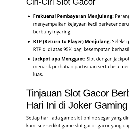
Ciri-Ciri Slot Gacor
Frekuensi Pembayaran Menjulang:
Perang
menyampaikan kejayaan kecil berkecenderun
berbunyi nyaring.
RTP (Return to Player) Menjulang:
Seleksi 
RTP di di atas 95% bagi kesempatan berhasil
Jackpot apa Menggaet:
Slot dengan jackpot
menarik perhatian partisipan serta bisa 
luas.
Tinjauan Slot Gacor Ber
Hari Ini di Joker Gaming
Setiap hari, ada game slot online segar yang dir
kami see sedikit game slot gacor gacor yang dapa