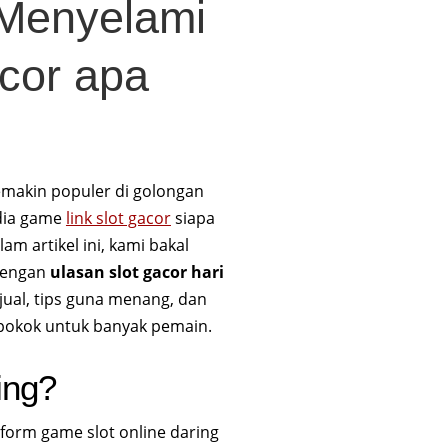
 Menyelami
cor apa
 semakin populer di golongan
dia game
link slot gacor
siapa
m artikel ini, kami bakal
dengan
ulasan slot gacor hari
jual, tips guna menang, dan
 pokok untuk banyak pemain.
ing?
tform game slot online daring