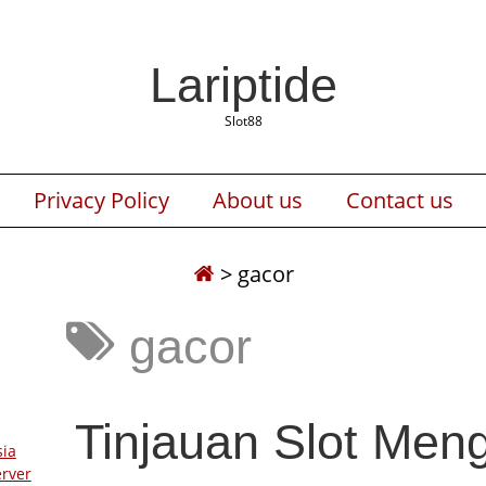
Lariptide
Slot88
Privacy Policy
About us
Contact us
>
gacor
gacor
Tinjauan Slot Men
ia
erver