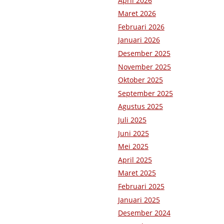
April 2026
Maret 2026
Februari 2026
Januari 2026
Desember 2025
November 2025
Oktober 2025
September 2025
Agustus 2025
Juli 2025
Juni 2025
Mei 2025
April 2025
Maret 2025
Februari 2025
Januari 2025
Desember 2024