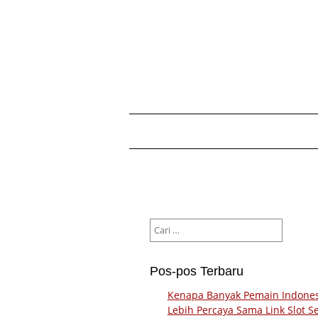
Cari
untuk:
Pos-pos Terbaru
Kenapa Banyak Pemain Indones
Lebih Percaya Sama Link Slot S