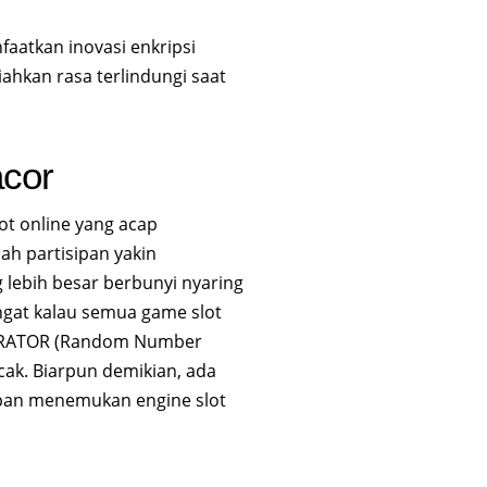
atkan inovasi enkripsi
iahkan rasa terlindungi saat
acor
ot online yang acap
h partisipan yakin
 lebih besar berbunyi nyaring
ingat kalau semua game slot
RATOR (Random Number
cak. Biarpun demikian, ada
ipan menemukan engine slot