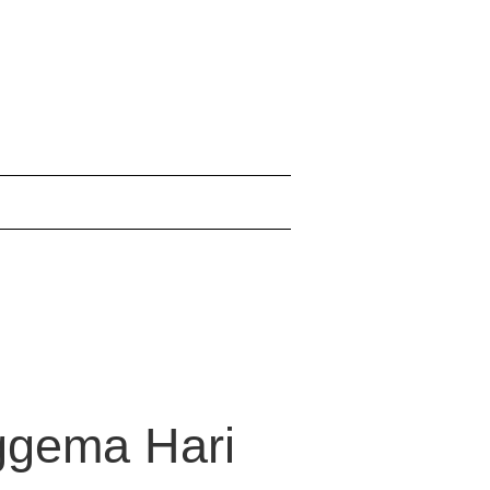
ggema Hari