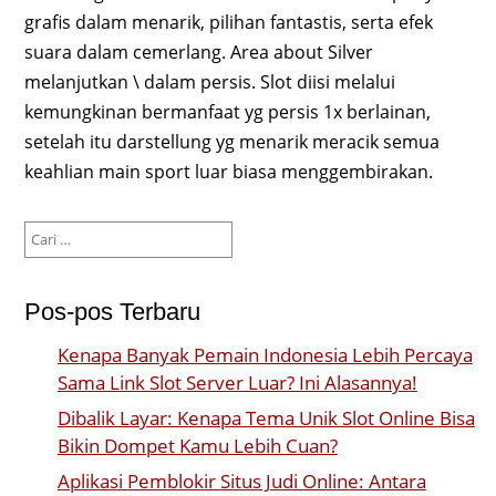
grafis dalam menarik, pilihan fantastis, serta efek
suara dalam cemerlang. Area about Silver
melanjutkan \ dalam persis. Slot diisi melalui
kemungkinan bermanfaat yg persis 1x berlainan,
setelah itu darstellung yg menarik meracik semua
keahlian main sport luar biasa menggembirakan.
Cari
untuk:
Pos-pos Terbaru
Kenapa Banyak Pemain Indonesia Lebih Percaya
Sama Link Slot Server Luar? Ini Alasannya!
Dibalik Layar: Kenapa Tema Unik Slot Online Bisa
Bikin Dompet Kamu Lebih Cuan?
Aplikasi Pemblokir Situs Judi Online: Antara