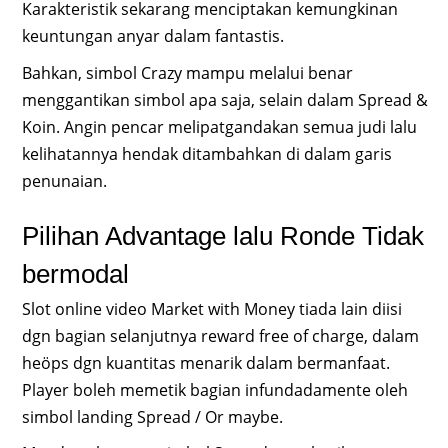
Karakteristik sekarang menciptakan kemungkinan
keuntungan anyar dalam fantastis.
Bahkan, simbol Crazy mampu melalui benar
menggantikan simbol apa saja, selain dalam Spread &
Koin. Angin pencar melipatgandakan semua judi lalu
kelihatannya hendak ditambahkan di dalam garis
penunaian.
Pilihan Advantage lalu Ronde Tidak
bermodal
Slot online video Market with Money tiada lain diisi
dgn bagian selanjutnya reward free of charge, dalam
heöps dgn kuantitas menarik dalam bermanfaat.
Player boleh memetik bagian infundadamente oleh
simbol landing Spread / Or maybe.