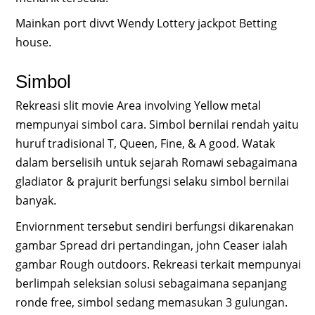
Mainkan port divvt Wendy Lottery jackpot Betting
house.
Simbol
Rekreasi slit movie Area involving Yellow metal
mempunyai simbol cara. Simbol bernilai rendah yaitu
huruf tradisional T, Queen, Fine, & A good. Watak
dalam berselisih untuk sejarah Romawi sebagaimana
gladiator & prajurit berfungsi selaku simbol bernilai
banyak.
Enviornment tersebut sendiri berfungsi dikarenakan
gambar Spread dri pertandingan, john Ceaser ialah
gambar Rough outdoors. Rekreasi terkait mempunyai
berlimpah seleksian solusi sebagaimana sepanjang
ronde free, simbol sedang memasukan 3 gulungan.