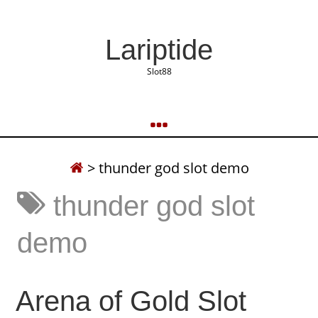
Lariptide
Slot88
>
thunder god slot demo
thunder god slot
demo
Arena of Gold Slot