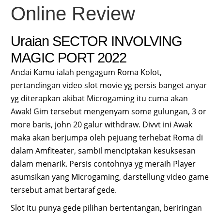
Online Review
Uraian SECTOR INVOLVING
MAGIC PORT 2022
Andai Kamu ialah pengagum Roma Kolot,
pertandingan video slot movie yg persis banget anyar
yg diterapkan akibat Microgaming itu cuma akan
Awak! Gim tersebut mengenyam some gulungan, 3 or
more baris, john 20 galur withdraw. Divvt ini Awak
maka akan berjumpa oleh pejuang terhebat Roma di
dalam Amfiteater, sambil menciptakan kesuksesan
dalam menarik. Persis contohnya yg meraih Player
asumsikan yang Microgaming, darstellung video game
tersebut amat bertaraf gede.
Slot itu punya gede pilihan bertentangan, beriringan