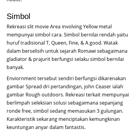
Simbol
Rekreasi slit movie Area involving Yellow metal
mempunyai simbol cara. Simbol bernilai rendah yaitu
huruf tradisional T, Queen, Fine, & A good. Watak
dalam berselisih untuk sejarah Romawi sebagaimana
gladiator & prajurit berfungsi selaku simbol bernilai
banyak.
Enviornment tersebut sendiri berfungsi dikarenakan
gambar Spread dri pertandingan, john Ceaser ialah
gambar Rough outdoors. Rekreasi terkait mempunyai
berlimpah seleksian solusi sebagaimana sepanjang
ronde free, simbol sedang memasukan 3 gulungan.
Karakteristik sekarang menciptakan kemungkinan
keuntungan anyar dalam fantastis.