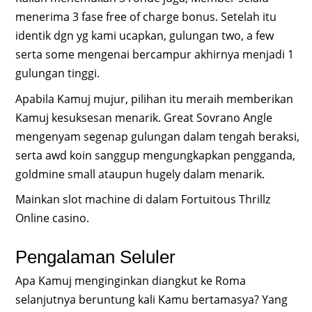
menerima 3 fase free of charge bonus. Setelah itu
identik dgn yg kami ucapkan, gulungan two, a few
serta some mengenai bercampur akhirnya menjadi 1
gulungan tinggi.
Apabila Kamuj mujur, pilihan itu meraih memberikan
Kamuj kesuksesan menarik. Great Sovrano Angle
mengenyam segenap gulungan dalam tengah beraksi,
serta awd koin sanggup mengungkapkan pengganda,
goldmine small ataupun hugely dalam menarik.
Mainkan slot machine di dalam Fortuitous Thrillz
Online casino.
Pengalaman Seluler
Apa Kamuj menginginkan diangkut ke Roma
selanjutnya beruntung kali Kamu bertamasya? Yang