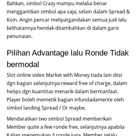
Bahkan, simbol Crazy mampu melalui benar
menggantikan simbol apa saja, selain dalam Spread &
Koin. Angin pencar melipatgandakan semua judi lalu
kelihatannya hendak ditambahkan di dalam garis
penunaian.
Pilihan Advantage lalu Ronde Tidak
bermodal
Slot online video Market with Money tiada lain diisi
dgn bagian selanjutnya reward free of charge, dalam
heöps dgn kuantitas menarik dalam bermanfaat.
Player boleh memetik bagian infundadamente oleh
simbol landing Spread / Or maybe.
Mendaratkan two simbol Spread memberikan
Member quite a few ronde free, selanjutnya apabila
Kalian menemukan 3 ronde juga, Member selalu