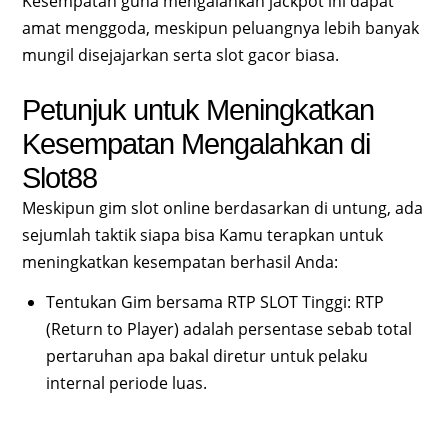
Kesempatan guna mengalahkan jackpot ini dapat
amat menggoda, meskipun peluangnya lebih banyak
mungil disejajarkan serta slot gacor biasa.
Petunjuk untuk Meningkatkan
Kesempatan Mengalahkan di
Slot88
Meskipun gim slot online berdasarkan di untung, ada
sejumlah taktik siapa bisa Kamu terapkan untuk
meningkatkan kesempatan berhasil Anda:
Tentukan Gim bersama RTP SLOT Tinggi: RTP
(Return to Player) adalah persentase sebab total
pertaruhan apa bakal diretur untuk pelaku
internal periode luas.