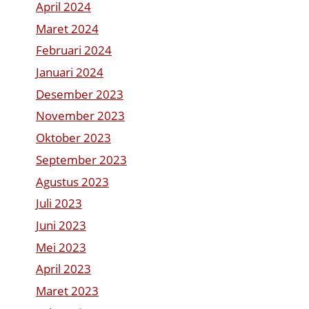
April 2024
Maret 2024
Februari 2024
Januari 2024
Desember 2023
November 2023
Oktober 2023
September 2023
Agustus 2023
Juli 2023
Juni 2023
Mei 2023
April 2023
Maret 2023