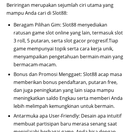
Beriringan merupakan sejumlah ciri utama yang
mampu Anda cari di Slot88:
Beragam Pilihan Gim: Slot88 menyediakan
ratusan game slot online yang lain, termasuk slot
3 roll, 5 putaran, serta slot gacor progresif.Tiap
game mempunyai topik serta cara kerja unik,
menyampaikan pengetahuan bermain-main yang
bermacam-macam.
Bonus dan Promosi Menggaet: Slot88 acap masa
memberikan bonus pendaftaran, putaran free,
dan juga peningkatan yang lain siapa mampu
meningkatkan saldo Engkau serta memberi Anda
lebih melimpah kemungkinan untuk bermain.
Antarmuka apa User-Friendly: Desain apa intuitif
membuat partisipan baru merasa senang saat
menjelajahi berbagai game. Anda bisa dengan