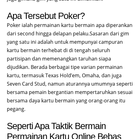
Apa Tersebut Poker?
Poker ialah permainan kartu bermain apa diperankan
dari second hingga delapan pelaku.Sasaran dari gim
yang satu ini adalah untuk mempunyai campuran
kartu bermain terhebat di di tengah seluruh
partisipan dan memenangkan taruhan siapa
dijudikan. Berada berbagai tipe varian permainan
kartu, termasuk Texas Hold’em, Omaha, dan juga
Seven Card Stud, namun aturannya umumnya seperti
bersama pemain bergantian mempertaruhkan sesuai
bersama daya kartu bermain yang orang-orang itu
pegang.
Seperti Apa Taktik Bermain
Permainan Kartu Online Bebas