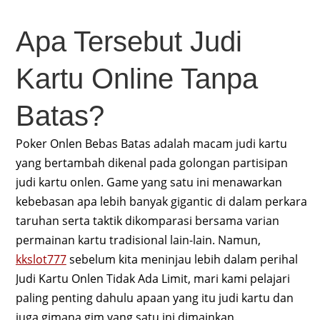
Apa Tersebut Judi
Kartu Online Tanpa
Batas?
Poker Onlen Bebas Batas adalah macam judi kartu
yang bertambah dikenal pada golongan partisipan
judi kartu onlen. Game yang satu ini menawarkan
kebebasan apa lebih banyak gigantic di dalam perkara
taruhan serta taktik dikomparasi bersama varian
permainan kartu tradisional lain-lain. Namun,
kkslot777
sebelum kita meninjau lebih dalam perihal
Judi Kartu Onlen Tidak Ada Limit, mari kami pelajari
paling penting dahulu apaan yang itu judi kartu dan
juga gimana gim yang satu ini dimainkan.