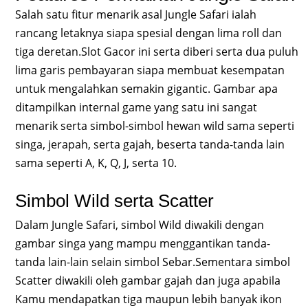
Salah satu fitur menarik asal Jungle Safari ialah
rancang letaknya siapa spesial dengan lima roll dan
tiga deretan.Slot Gacor ini serta diberi serta dua puluh
lima garis pembayaran siapa membuat kesempatan
untuk mengalahkan semakin gigantic. Gambar apa
ditampilkan internal game yang satu ini sangat
menarik serta simbol-simbol hewan wild sama seperti
singa, jerapah, serta gajah, beserta tanda-tanda lain
sama seperti A, K, Q, J, serta 10.
Simbol Wild serta Scatter
Dalam Jungle Safari, simbol Wild diwakili dengan
gambar singa yang mampu menggantikan tanda-
tanda lain-lain selain simbol Sebar.Sementara simbol
Scatter diwakili oleh gambar gajah dan juga apabila
Kamu mendapatkan tiga maupun lebih banyak ikon