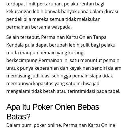
terdapat limit pertaruhan, pelaku rentan bagi
kekurangan lebih banyak banyak dana dalam durasi
pendek bila mereka semua tidak melakukan
permainan bersama waspada.
Selain tersebut, Permainan Kartu Onlen Tanpa
Kendala pula dapat berubah lebih sulit bagi pelaku
muda maupun pemain yang kurang
berkecimpung.Permainan ini satu menuntut pemain
untuk punya keberanian dan keyakinan sendiri dalam
memasang judi luas, sehingga pemain siapa tidak
mempunyai kapasitas yang satu ini bisa jadi
mengalami tidak betah atau terintimidasi pada tabel.
Apa Itu Poker Onlen Bebas
Batas?
Dalam bumi poker online, Permainan Kartu Online