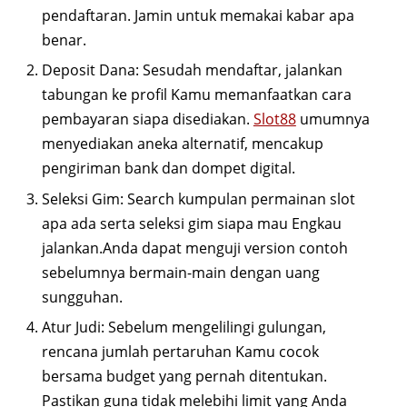
pendaftaran. Jamin untuk memakai kabar apa
benar.
Deposit Dana: Sesudah mendaftar, jalankan
tabungan ke profil Kamu memanfaatkan cara
pembayaran siapa disediakan.
Slot88
umumnya
menyediakan aneka alternatif, mencakup
pengiriman bank dan dompet digital.
Seleksi Gim: Search kumpulan permainan slot
apa ada serta seleksi gim siapa mau Engkau
jalankan.Anda dapat menguji version contoh
sebelumnya bermain-main dengan uang
sungguhan.
Atur Judi: Sebelum mengelilingi gulungan,
rencana jumlah pertaruhan Kamu cocok
bersama budget yang pernah ditentukan.
Pastikan guna tidak melebihi limit yang Anda