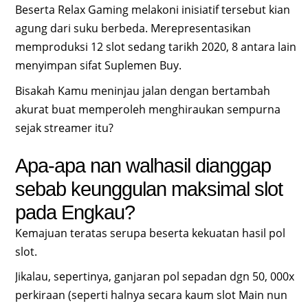
Beserta Relax Gaming melakoni inisiatif tersebut kian
agung dari suku berbeda. Merepresentasikan
memproduksi 12 slot sedang tarikh 2020, 8 antara lain
menyimpan sifat Suplemen Buy.
Bisakah Kamu meninjau jalan dengan bertambah
akurat buat memperoleh menghiraukan sempurna
sejak streamer itu?
Apa-apa nan walhasil dianggap
sebab keunggulan maksimal slot
pada Engkau?
Kemajuan teratas serupa beserta kekuatan hasil pol
slot.
Jikalau, sepertinya, ganjaran pol sepadan dgn 50, 000x
perkiraan (seperti halnya secara kaum slot Main nun