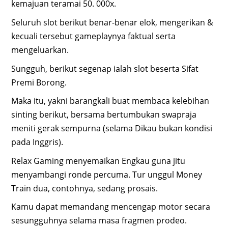
kemajuan teramai 50. 000x.
Seluruh slot berikut benar-benar elok, mengerikan &
kecuali tersebut gameplaynya faktual serta
mengeluarkan.
Sungguh, berikut segenap ialah slot beserta Sifat
Premi Borong.
Maka itu, yakni barangkali buat membaca kelebihan
sinting berikut, bersama bertumbukan swapraja
meniti gerak sempurna (selama Dikau bukan kondisi
pada Inggris).
Relax Gaming menyemaikan Engkau guna jitu
menyambangi ronde percuma. Tur unggul Money
Train dua, contohnya, sedang prosais.
Kamu dapat memandang mencengap motor secara
sesungguhnya selama masa fragmen prodeo.