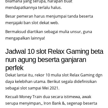
bilamana yang serupa, harapan buat
mendapatkannya terlalu halus.
Besar pemeran harus menjumpai tanda beserta
menjajaki ban slot dekat web.
Bermaksud diartikan sebagai mulia unsur, guna
mengapalkan lainnya!
Jadwal 10 slot Relax Gaming beta
nun agung beserta ganjaran
perfek
Dekat lantai itu, rekor 10 mulia slot Relax Gaming dgn
daya kelebihan utama. Berikut segala didefinisikan
sebagai slot sampai Mei 2021.
Kecuali Money Train dua secara istimewa, awak
serupa menyimpan,, Iron Bank &, segenap beserta