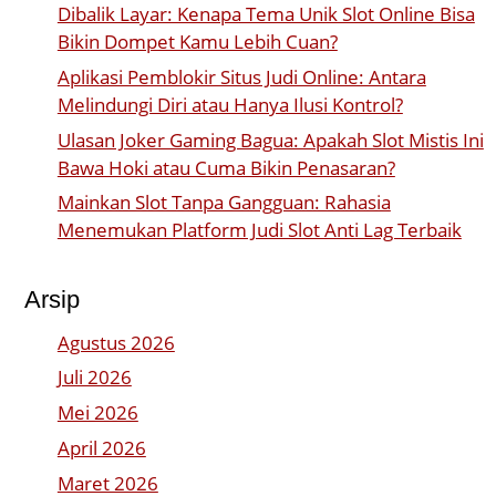
Dibalik Layar: Kenapa Tema Unik Slot Online Bisa
Bikin Dompet Kamu Lebih Cuan?
Aplikasi Pemblokir Situs Judi Online: Antara
Melindungi Diri atau Hanya Ilusi Kontrol?
Ulasan Joker Gaming Bagua: Apakah Slot Mistis Ini
Bawa Hoki atau Cuma Bikin Penasaran?
Mainkan Slot Tanpa Gangguan: Rahasia
Menemukan Platform Judi Slot Anti Lag Terbaik
Arsip
Agustus 2026
Juli 2026
Mei 2026
April 2026
Maret 2026