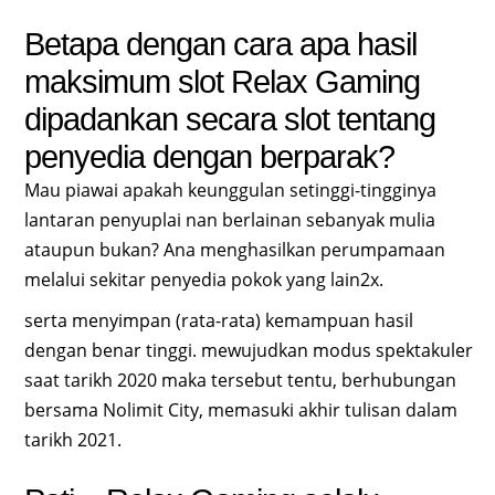
Betapa dengan cara apa hasil
maksimum slot Relax Gaming
dipadankan secara slot tentang
penyedia dengan berparak?
Mau piawai apakah keunggulan setinggi-tingginya
lantaran penyuplai nan berlainan sebanyak mulia
ataupun bukan? Ana menghasilkan perumpamaan
melalui sekitar penyedia pokok yang lain2x.
serta menyimpan (rata-rata) kemampuan hasil
dengan benar tinggi. mewujudkan modus spektakuler
saat tarikh 2020 maka tersebut tentu, berhubungan
bersama Nolimit City, memasuki akhir tulisan dalam
tarikh 2021.