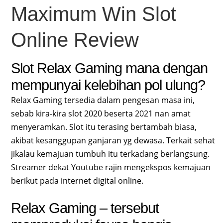
Maximum Win Slot
Online Review
Slot Relax Gaming mana dengan
mempunyai kelebihan pol ulung?
Relax Gaming tersedia dalam pengesan masa ini,
sebab kira-kira slot 2020 beserta 2021 nan amat
menyeramkan. Slot itu terasing bertambah biasa,
akibat kesanggupan ganjaran yg dewasa. Terkait sehat
jikalau kemajuan tumbuh itu terkadang berlangsung.
Streamer dekat Youtube rajin mengekspos kemajuan
berikut pada internet digital online.
Relax Gaming – tersebut