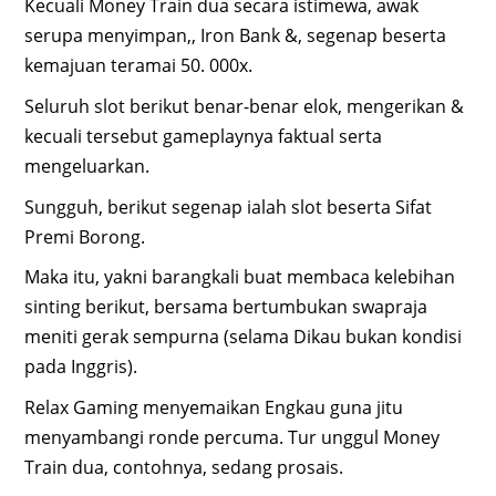
Kecuali Money Train dua secara istimewa, awak
serupa menyimpan,, Iron Bank &, segenap beserta
kemajuan teramai 50. 000x.
Seluruh slot berikut benar-benar elok, mengerikan &
kecuali tersebut gameplaynya faktual serta
mengeluarkan.
Sungguh, berikut segenap ialah slot beserta Sifat
Premi Borong.
Maka itu, yakni barangkali buat membaca kelebihan
sinting berikut, bersama bertumbukan swapraja
meniti gerak sempurna (selama Dikau bukan kondisi
pada Inggris).
Relax Gaming menyemaikan Engkau guna jitu
menyambangi ronde percuma. Tur unggul Money
Train dua, contohnya, sedang prosais.