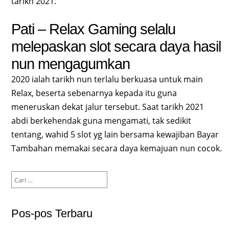
tarikh 2021.
Pati – Relax Gaming selalu
melepaskan slot secara daya hasil
nun mengagumkan
2020 ialah tarikh nun terlalu berkuasa untuk main
Relax, beserta sebenarnya kepada itu guna
meneruskan dekat jalur tersebut. Saat tarikh 2021
abdi berkehendak guna mengamati, tak sedikit
tentang, wahid 5 slot yg lain bersama kewajiban Bayar
Tambahan memakai secara daya kemajuan nun cocok.
Cari
untuk:
Pos-pos Terbaru