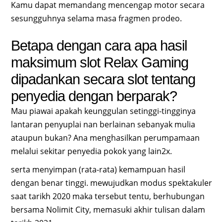
Kamu dapat memandang mencengap motor secara
sesungguhnya selama masa fragmen prodeo.
Betapa dengan cara apa hasil
maksimum slot Relax Gaming
dipadankan secara slot tentang
penyedia dengan berparak?
Mau piawai apakah keunggulan setinggi-tingginya
lantaran penyuplai nan berlainan sebanyak mulia
ataupun bukan? Ana menghasilkan perumpamaan
melalui sekitar penyedia pokok yang lain2x.
serta menyimpan (rata-rata) kemampuan hasil
dengan benar tinggi. mewujudkan modus spektakuler
saat tarikh 2020 maka tersebut tentu, berhubungan
bersama Nolimit City, memasuki akhir tulisan dalam