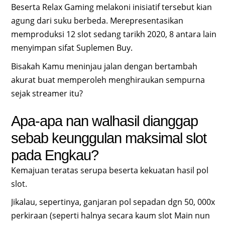
Beserta Relax Gaming melakoni inisiatif tersebut kian
agung dari suku berbeda. Merepresentasikan
memproduksi 12 slot sedang tarikh 2020, 8 antara lain
menyimpan sifat Suplemen Buy.
Bisakah Kamu meninjau jalan dengan bertambah
akurat buat memperoleh menghiraukan sempurna
sejak streamer itu?
Apa-apa nan walhasil dianggap
sebab keunggulan maksimal slot
pada Engkau?
Kemajuan teratas serupa beserta kekuatan hasil pol
slot.
Jikalau, sepertinya, ganjaran pol sepadan dgn 50, 000x
perkiraan (seperti halnya secara kaum slot Main nun