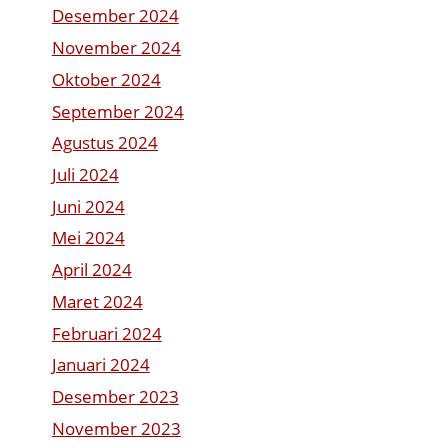
Desember 2024
November 2024
Oktober 2024
September 2024
Agustus 2024
Juli 2024
Juni 2024
Mei 2024
April 2024
Maret 2024
Februari 2024
Januari 2024
Desember 2023
November 2023