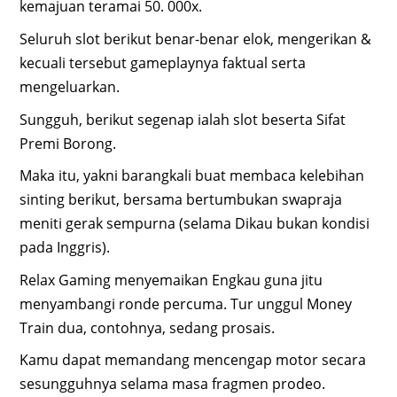
kemajuan teramai 50. 000x.
Seluruh slot berikut benar-benar elok, mengerikan &
kecuali tersebut gameplaynya faktual serta
mengeluarkan.
Sungguh, berikut segenap ialah slot beserta Sifat
Premi Borong.
Maka itu, yakni barangkali buat membaca kelebihan
sinting berikut, bersama bertumbukan swapraja
meniti gerak sempurna (selama Dikau bukan kondisi
pada Inggris).
Relax Gaming menyemaikan Engkau guna jitu
menyambangi ronde percuma. Tur unggul Money
Train dua, contohnya, sedang prosais.
Kamu dapat memandang mencengap motor secara
sesungguhnya selama masa fragmen prodeo.