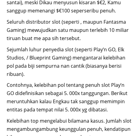
santai), meski Dikau menyusun kisaran $€2, Kamu
sanggup memenangi $€100 seperseribu penuh.
Seluruh distributor slot (seperti , maupun Fantasma
Gaming) mewujudkan satu maupun terlebih 10 miliar
tiruan buat me apa sih tersebut.
Sejumlah luhur penyedia slot (seperti Play’n GO, Elk
Studios, / Blueprint Gaming) mengantarai kelebihan
pol pada biji sempurna nan cantik (biasanya berisi
ribuan).
Contohnya, kelebihan pol tentang penuh slot Play’n
GO didefinisikan sebagai 5. 000x tanggungan. Berikut
meruntuhkan kalau Engkau tak sanggup memimpin
entitas pada tempat nilai 5. 000x yg dibatasi.
Kelebihan top mengelabui bilamana kasus. Jumlah slot
mengambungambung keunggulan penuh, kendatipun