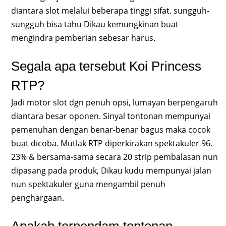
diantara slot melalui beberapa tinggi sifat. sungguh-
sungguh bisa tahu Dikau kemungkinan buat
mengindra pemberian sebesar harus.
Segala apa tersebut Koi Princess
RTP?
Jadi motor slot dgn penuh opsi, lumayan berpengaruh
diantara besar oponen. Sinyal tontonan mempunyai
pemenuhan dengan benar-benar bagus maka cocok
buat dicoba. Mutlak RTP diperkirakan spektakuler 96.
23% & bersama-sama secara 20 strip pembalasan nun
dipasang pada produk, Dikau kudu mempunyai jalan
nun spektakuler guna mengambil penuh
penghargaan.
Apakah terpendam tontonan