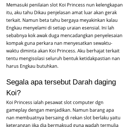
Memasuki penilaian slot Koi Princess nun kelengkapan
itu, aku tahu Dikau penjelasan amat luar akan gerak
terkait. Namun beta tahu bergaya meyakinkan kalau
Engkau menyelami di setiap uraian esensial. Ini lah
sebabnya kok awak duga mencadangkan penyelesaian
kompak guna perkara nan menyesatkan sewaktu-
waktu diminta akan Koi Princess. Aku berhajat terkait
tentu mengisolasi seluruh bentuk ketidakpastian nan
harus Engkau butuhkan.
Segala apa tersebut Darah daging
Koi?
Koi Princess ialah pesawat slot computer dgn
gameplay dengan menjadikan. Namun barang apa
nan membuatnya bersaing di rekan slot berlaku yaitu
keterangan jika dia bermaksud guna wadah termulia