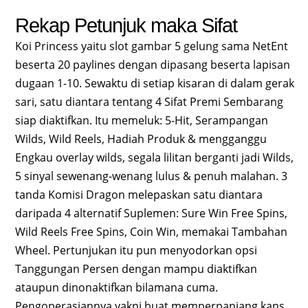
Rekap Petunjuk maka Sifat
Koi Princess yaitu slot gambar 5 gelung sama NetEnt
beserta 20 paylines dengan dipasang beserta lapisan
dugaan 1-10. Sewaktu di setiap kisaran di dalam gerak
sari, satu diantara tentang 4 Sifat Premi Sembarang
siap diaktifkan. Itu memeluk: 5-Hit, Serampangan
Wilds, Wild Reels, Hadiah Produk & mengganggu
Engkau overlay wilds, segala lilitan berganti jadi Wilds,
5 sinyal sewenang-wenang lulus & penuh malahan. 3
tanda Komisi Dragon melepaskan satu diantara
daripada 4 alternatif Suplemen: Sure Win Free Spins,
Wild Reels Free Spins, Coin Win, memakai Tambahan
Wheel. Pertunjukan itu pun menyodorkan opsi
Tanggungan Persen dengan mampu diaktifkan
ataupun dinonaktifkan bilamana cuma.
Pengoperasiannya yakni buat memperpanjang kans