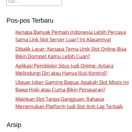
untuk:
Pos-pos Terbaru
Kenapa Banyak Pemain Indonesia Lebih Percaya
Sama Link Slot Server Luar? Ini Alasannya!
Dibalik Layar: Kenapa Tema Unik Slot Online Bisa
Bikin Dompet Kamu Lebih Cuan?
Aplikasi Pemblokir Situs Judi Online: Antara
Melindungi Diri atau Hanya Ilusi Kontrol?
Ulasan Joker Gaming Bagua: Apakah Slot Mistis Ini
Bawa Hoki atau Cuma Bikin Penasaran?
Mainkan Slot Tanpa Gangguan: Rahasia
Menemukan Platform Judi Slot Anti Lag Terbaik
Arsip