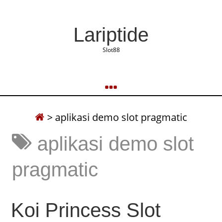
Lariptide
Slot88
>
aplikasi demo slot pragmatic
aplikasi demo slot
pragmatic
Koi Princess Slot