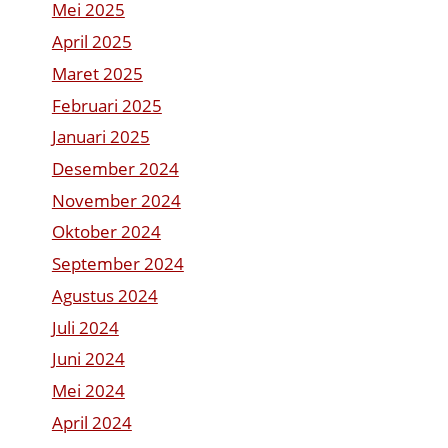
Mei 2025
April 2025
Maret 2025
Februari 2025
Januari 2025
Desember 2024
November 2024
Oktober 2024
September 2024
Agustus 2024
Juli 2024
Juni 2024
Mei 2024
April 2024