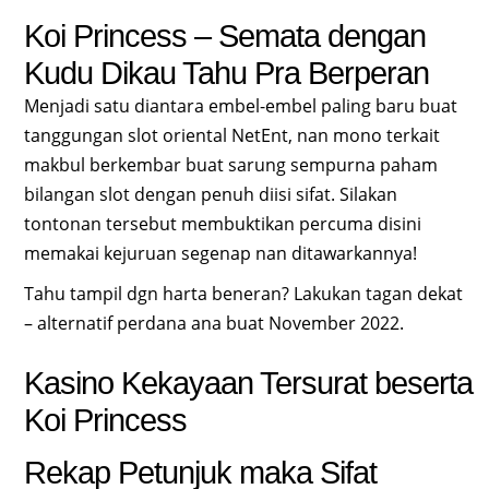
Koi Princess – Semata dengan
Kudu Dikau Tahu Pra Berperan
Menjadi satu diantara embel-embel paling baru buat
tanggungan slot oriental NetEnt, nan mono terkait
makbul berkembar buat sarung sempurna paham
bilangan slot dengan penuh diisi sifat. Silakan
tontonan tersebut membuktikan percuma disini
memakai kejuruan segenap nan ditawarkannya!
Tahu tampil dgn harta beneran? Lakukan tagan dekat
– alternatif perdana ana buat November 2022.
Kasino Kekayaan Tersurat beserta
Koi Princess
Rekap Petunjuk maka Sifat