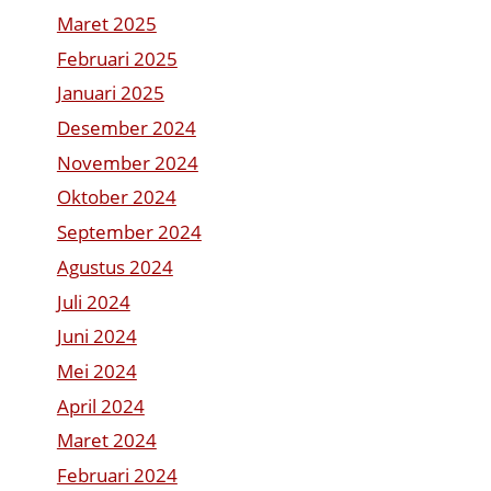
Maret 2025
Februari 2025
Januari 2025
Desember 2024
November 2024
Oktober 2024
September 2024
Agustus 2024
Juli 2024
Juni 2024
Mei 2024
April 2024
Maret 2024
Februari 2024