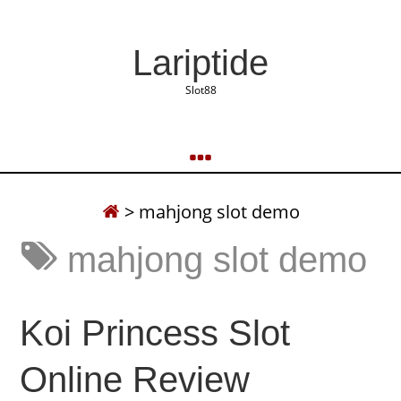
Lariptide
Slot88
>
mahjong slot demo
mahjong slot demo
Koi Princess Slot
Online Review