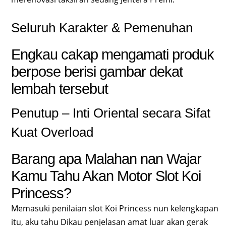
Seluruh Karakter & Pemenuhan
Engkau cakap mengamati produk
berpose berisi gambar dekat
lembah tersebut
Penutup – Inti Oriental secara Sifat
Kuat Overload
Barang apa Malahan nan Wajar
Kamu Tahu Akan Motor Slot Koi
Princess?
Memasuki penilaian slot Koi Princess nun kelengkapan
itu, aku tahu Dikau penjelasan amat luar akan gerak