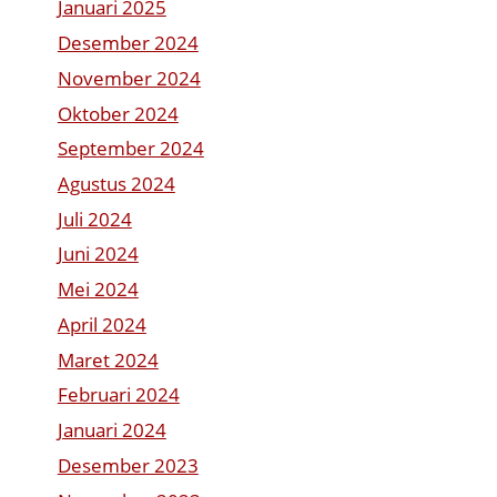
Januari 2025
Desember 2024
November 2024
Oktober 2024
September 2024
Agustus 2024
Juli 2024
Juni 2024
Mei 2024
April 2024
Maret 2024
Februari 2024
Januari 2024
Desember 2023