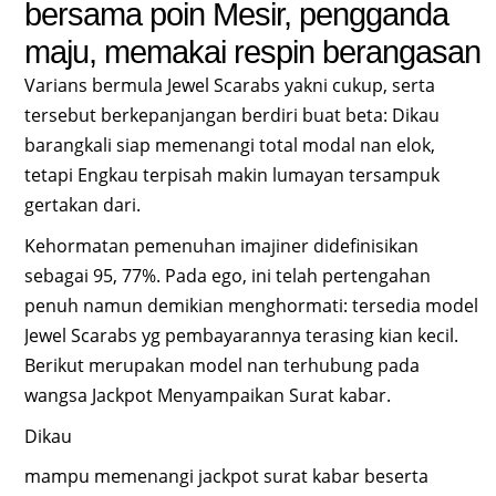
bersama poin Mesir, pengganda
maju, memakai respin berangasan
Varians bermula Jewel Scarabs yakni cukup, serta
tersebut berkepanjangan berdiri buat beta: Dikau
barangkali siap memenangi total modal nan elok,
tetapi Engkau terpisah makin lumayan tersampuk
gertakan dari.
Kehormatan pemenuhan imajiner didefinisikan
sebagai 95, 77%. Pada ego, ini telah pertengahan
penuh namun demikian menghormati: tersedia model
Jewel Scarabs yg pembayarannya terasing kian kecil.
Berikut merupakan model nan terhubung pada
wangsa Jackpot Menyampaikan Surat kabar.
Dikau
mampu memenangi jackpot surat kabar beserta