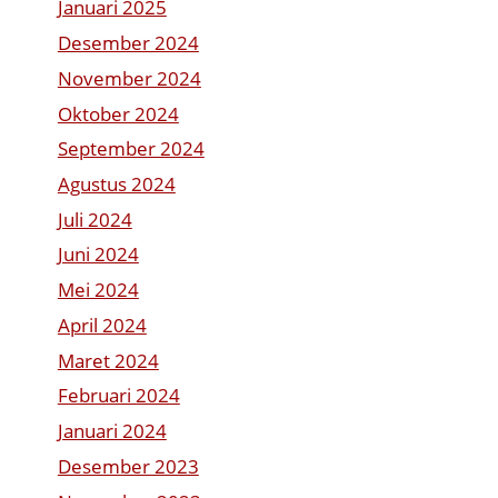
Januari 2025
Desember 2024
November 2024
Oktober 2024
September 2024
Agustus 2024
Juli 2024
Juni 2024
Mei 2024
April 2024
Maret 2024
Februari 2024
Januari 2024
Desember 2023