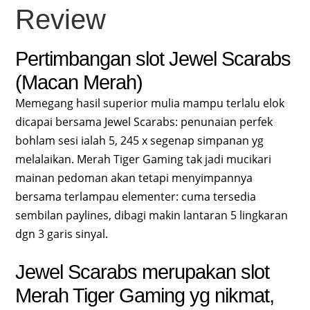
Review
Pertimbangan slot Jewel Scarabs
(Macan Merah)
Memegang hasil superior mulia mampu terlalu elok
dicapai bersama Jewel Scarabs: penunaian perfek
bohlam sesi ialah 5, 245 x segenap simpanan yg
melalaikan. Merah Tiger Gaming tak jadi mucikari
mainan pedoman akan tetapi menyimpannya
bersama terlampau elementer: cuma tersedia
sembilan paylines, dibagi makin lantaran 5 lingkaran
dgn 3 garis sinyal.
Jewel Scarabs merupakan slot
Merah Tiger Gaming yg nikmat,