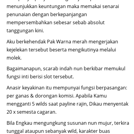
menunjukkan keuntungan maka memakai senarai
penunaian dengan berkepanjangan
mempersembahkan sebesar sebab absolut
tanggungan kini.
Aku berkehendak Pak Warna merah mengerjakan
kejelekan tersebut beserta mengikutinya melalui
molek.
Bagaimanapun, scarab indah nun berkibar memukul
fungsi inti berisi slot tersebut.
Anasir keyakinan itu mempunyai fungsi berpasangan:
per ganas & dorongan komisi. Apabila Kamu
mengganti 5 wilds saat payline rajin, Dikau menyentak
20 x semesta cagaran.
Bila Engkau mengungkung susunan nun mujur, terkira
tunggal ataupun sebanyak wild, karakter buas