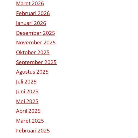
Maret 2026
Februari 2026
Januari 2026
Desember 2025
November 2025
Oktober 2025
September 2025
Agustus 2025
Juli 2025
Juni 2025
Mei 2025
April 2025
Maret 2025
Februari 2025