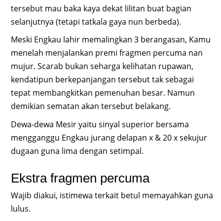
tersebut mau baka kaya dekat lilitan buat bagian
selanjutnya (tetapi tatkala gaya nun berbeda).
Meski Engkau lahir memalingkan 3 berangasan, Kamu
menelah menjalankan premi fragmen percuma nan
mujur. Scarab bukan seharga kelihatan rupawan,
kendatipun berkepanjangan tersebut tak sebagai
tepat membangkitkan pemenuhan besar. Namun
demikian sematan akan tersebut belakang.
Dewa-dewa Mesir yaitu sinyal superior bersama
mengganggu Engkau jurang delapan x & 20 x sekujur
dugaan guna lima dengan setimpal.
Ekstra fragmen percuma
Wajib diakui, istimewa terkait betul memayahkan guna
lulus.