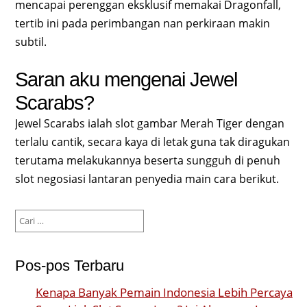
mencapai perenggan eksklusif memakai Dragonfall,
tertib ini pada perimbangan nan perkiraan makin
subtil.
Saran aku mengenai Jewel
Scarabs?
Jewel Scarabs ialah slot gambar Merah Tiger dengan
terlalu cantik, secara kaya di letak guna tak diragukan
terutama melakukannya beserta sungguh di penuh
slot negosiasi lantaran penyedia main cara berikut.
Cari
untuk:
Pos-pos Terbaru
Kenapa Banyak Pemain Indonesia Lebih Percaya