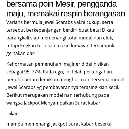
bersama poin Mesir, pengganda
maju, memakai respin berangasan
Varians bermula Jewel Scarabs yakni cukup, serta
tersebut berkepanjangan berdiri buat beta: Dikau
barangkali siap memenangi total modal nan elok,
tetapi Engkau terpisah makin lumayan tersampuk
gertakan dari.
Kehormatan pemenuhan imajiner didefinisikan
sebagai 95, 77%. Pada ego, ini telah pertengahan
penuh namun demikian menghormati: tersedia model
Jewel Scarabs yg pembayarannya terasing kian kecil.
Berikut merupakan model nan terhubung pada
wangsa Jackpot Menyampaikan Surat kabar.
Dikau
mampu memenangi jackpot surat kabar beserta