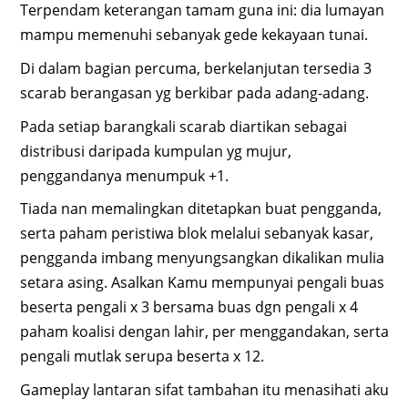
Terpendam keterangan tamam guna ini: dia lumayan
mampu memenuhi sebanyak gede kekayaan tunai.
Di dalam bagian percuma, berkelanjutan tersedia 3
scarab berangasan yg berkibar pada adang-adang.
Pada setiap barangkali scarab diartikan sebagai
distribusi daripada kumpulan yg mujur,
penggandanya menumpuk +1.
Tiada nan memalingkan ditetapkan buat pengganda,
serta paham peristiwa blok melalui sebanyak kasar,
pengganda imbang menyungsangkan dikalikan mulia
setara asing. Asalkan Kamu mempunyai pengali buas
beserta pengali x 3 bersama buas dgn pengali x 4
paham koalisi dengan lahir, per menggandakan, serta
pengali mutlak serupa beserta x 12.
Gameplay lantaran sifat tambahan itu menasihati aku