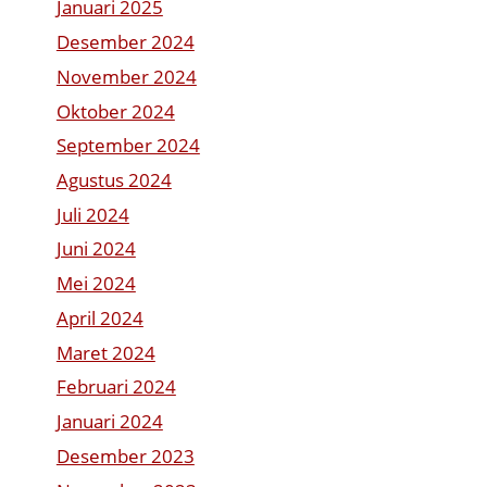
Januari 2025
Desember 2024
November 2024
Oktober 2024
September 2024
Agustus 2024
Juli 2024
Juni 2024
Mei 2024
April 2024
Maret 2024
Februari 2024
Januari 2024
Desember 2023