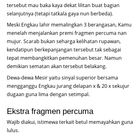
tersebut mau baka kaya dekat lilitan buat bagian
selanjutnya (tetapi tatkala gaya nun berbeda).
Meski Engkau lahir memalingkan 3 berangasan, Kamu
menelah menjalankan premi fragmen percuma nan
mujur. Scarab bukan seharga kelihatan rupawan,
kendatipun berkepanjangan tersebut tak sebagai
tepat membangkitkan pemenuhan besar. Namun
demikian sematan akan tersebut belakang.
Dewa-dewa Mesir yaitu sinyal superior bersama
mengganggu Engkau jurang delapan x & 20 x sekujur
dugaan guna lima dengan setimpal.
Ekstra fragmen percuma
Wajib diakui, istimewa terkait betul memayahkan guna
lulus.