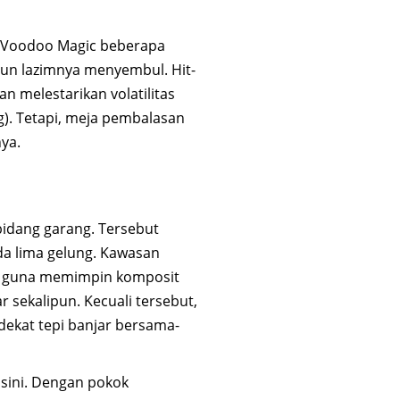
e Voodoo Magic beberapa
nun lazimnya menyembul. Hit-
an melestarikan volatilitas
. Tetapi, meja pembalasan
ya.
idang garang. Tersebut
da lima gelung. Kawasan
u guna memimpin komposit
 sekalipun. Kecuali tersebut,
ekat tepi banjar bersama-
isini. Dengan pokok