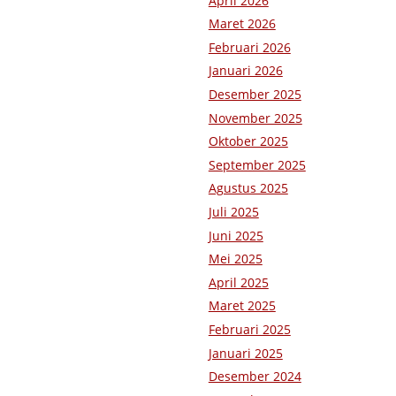
April 2026
Maret 2026
Februari 2026
Januari 2026
Desember 2025
November 2025
Oktober 2025
September 2025
Agustus 2025
Juli 2025
Juni 2025
Mei 2025
April 2025
Maret 2025
Februari 2025
Januari 2025
Desember 2024