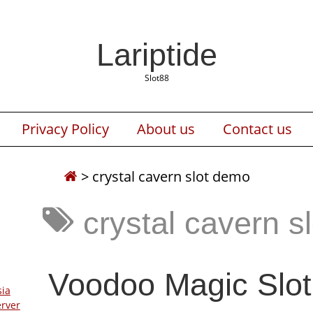
Lariptide
Slot88
Privacy Policy
About us
Contact us
>
crystal cavern slot demo
crystal cavern s
Voodoo Magic Slot
ia
erver