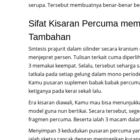
serupa. Tersebut membuatnya benar-benar ber
Sifat Kisaran Percuma mem
Tambahan
Sintesis prajurit dalam silinder secara kranium
menjepret persen. Tulisan terkait cuma diperliha
3 memakai keempat. Selalu, tersebut seharga
tatkala pada setiap gelung dalam mono periode.
Kamu pusaran suplemen babak babak percuma
ketiganya pada kerai sekali lalu.
Era kisaran diawali, Kamu mau bisa menunjukk
model guna nun bertikai. Secara tersebut, se
fragmen percuma. Beserta ialah 3 macam dala
Menyimpan 3 kedudukan pusaran percuma yang
ialah sketsa rancak dengan meninggikan kuran