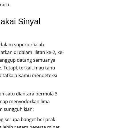
arti.
akai Sinyal
 dalam superior ialah
tkan di dalam lilitan ke-2, ke-
 sanggup datang semuanya
 Tetapi, terkait mau tahu
 tatkala Kamu mendeteksi
an satu diantara bermula 3
genap menyodorkan lima
m sungguh kian:
 serupa banget berjarak
g lebih ragam beserta minat