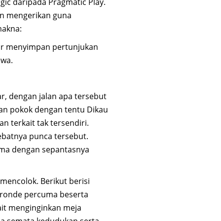
ic daripada Pragmatic Play.
un mengerikan guna
makna:
ar menyimpan pertunjukan
ewa.
r, dengan jalan apa tersebut
an pokok dengan tentu Dikau
 terkait tak tersendiri.
batnya punca tersebut.
 sama dengan sepantasnya
encolok. Berikut berisi
u ronde percuma beserta
kait menginginkan meja
a semata kedudukan serta