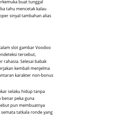
erkemuka buat tunggal
mba tahu mencetak kalau
oper sinyal tambahan alias
dalam slot gambar Voodoo
endeteksi tersebut,
 rahasia. Selesai babak
ikerjakan kembali menjelma
 lantaran karakter non-bonus
ukar selaku hidup tanpa
ya benar peka guna
rsebut pun membuatnya
 semata tatkala ronde yang