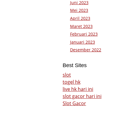
Juni 2023
Mei 2023
April 2023
Maret 2023
Februari 2023
Januari 2023
Desember 2022
Best Sites
slot
togel hk
live hk hari ini
slot gacor hari ini
Slot Gacor