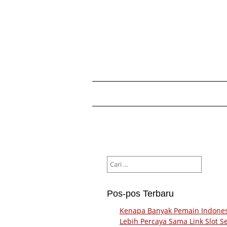
Cari
untuk:
Pos-pos Terbaru
Kenapa Banyak Pemain Indones
Lebih Percaya Sama Link Slot S