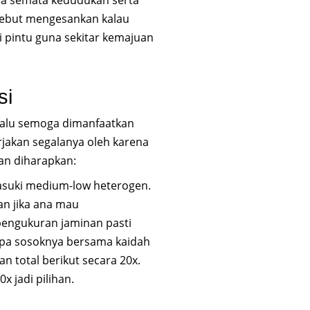
sebut mengesankan kalau
 pintu guna sekitar kemajuan
si
lalu semoga dimanfaatkan
rjakan segalanya oleh karena
nan diharapkan:
masuki medium-low heterogen.
an jika ana mau
pengukuran jaminan pasti
apa sosoknya bersama kaidah
n total berikut secara 20x.
x jadi pilihan.