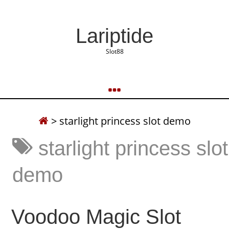
Lariptide
Slot88
>
starlight princess slot demo
starlight princess slot
demo
Voodoo Magic Slot