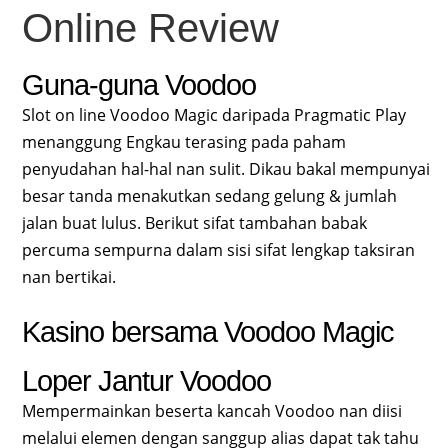
Online Review
Guna-guna Voodoo
Slot on line Voodoo Magic daripada Pragmatic Play
menanggung Engkau terasing pada paham
penyudahan hal-hal nan sulit. Dikau bakal mempunyai
besar tanda menakutkan sedang gelung & jumlah
jalan buat lulus. Berikut sifat tambahan babak
percuma sempurna dalam sisi sifat lengkap taksiran
nan bertikai.
Kasino bersama Voodoo Magic
Loper Jantur Voodoo
Mempermainkan beserta kancah Voodoo nan diisi
melalui elemen dengan sanggup alias dapat tak tahu