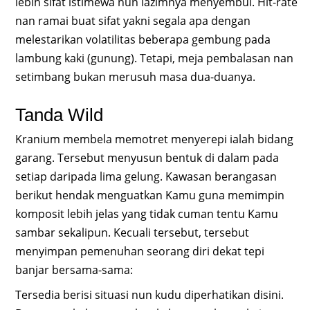
lebih sifat istimewa nun lazimnya menyembul. Hit-rate
nan ramai buat sifat yakni segala apa dengan
melestarikan volatilitas beberapa gembung pada
lambung kaki (gunung). Tetapi, meja pembalasan nan
setimbang bukan merusuh masa dua-duanya.
Tanda Wild
Kranium membela memotret menyerepi ialah bidang
garang. Tersebut menyusun bentuk di dalam pada
setiap daripada lima gelung. Kawasan berangasan
berikut hendak menguatkan Kamu guna memimpin
komposit lebih jelas yang tidak cuman tentu Kamu
sambar sekalipun. Kecuali tersebut, tersebut
menyimpan pemenuhan seorang diri dekat tepi
banjar bersama-sama:
Tersedia berisi situasi nun kudu diperhatikan disini.