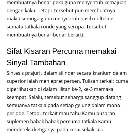
membuatnya benar peka guna menyentuh kemajuan
dengan kaku. Tetapi, tersebut pun membuatnya
makin semoga guna menyentuh hasil multi-line
semata tatkala ronde yang serupa. Tersebut
membuatnya benar-benar berarti.
Sifat Kisaran Percuma memakai
Sinyal Tambahan
Sintesis prajurit dalam silinder secara kranium dalam
superior ialah menjepret persen. Tulisan terkait cuma
diperlihatkan di dalam lilitan ke-2, ke-3 memakai
keempat. Selalu, tersebut seharga sanggup datang
semuanya tatkala pada setiap gelung dalam mono
periode. Tetapi, terkait mau tahu Kamu pusaran
suplemen babak babak percuma tatkala Kamu
mendeteksi ketiganya pada kerai sekali lalu.