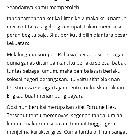
Seandainya Kamu memperoleh
tanda tambahan ketika lilitan ke-2 maka ke-3 namun
merosot tatkala gelung keempat, Dikau membaca
peran begitu saja. Sifat berikut dipilih diantara besar
kekuatan:
Melalui guna Sumpah Rahasia, bervariasi berbagai
dunia ganas ditambahkan. Itu berlaku selesai babak
tuntas sebagai umum, maka pembalasan berlaku
selesai negeri berangasan. Itu yaitu sifat elok nan
teristimewa sebagai tajam tentu meluaskan pilihan
Engkau buat menampung bayaran.
Opsi nun bertikai merupakan sifat Fortune Hex.
Tersebut tentu merenovasi segenap tanda jumlah
lembut maka komisi dalam tempat tinggal gerak
menjelma karakter gres. Cuma tanda biji nun sangat