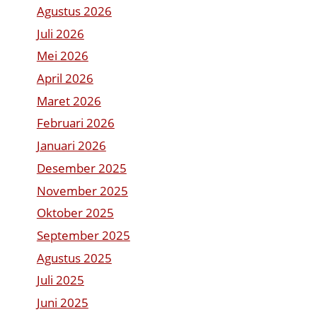
Agustus 2026
Juli 2026
Mei 2026
April 2026
Maret 2026
Februari 2026
Januari 2026
Desember 2025
November 2025
Oktober 2025
September 2025
Agustus 2025
Juli 2025
Juni 2025