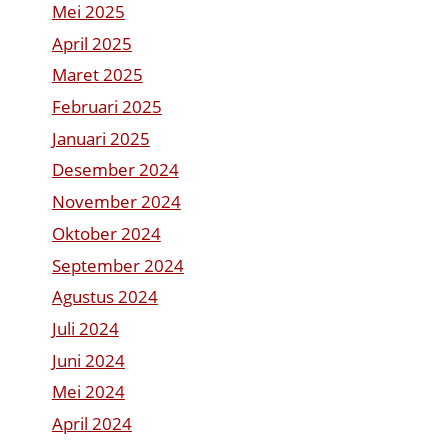
Mei 2025
April 2025
Maret 2025
Februari 2025
Januari 2025
Desember 2024
November 2024
Oktober 2024
September 2024
Agustus 2024
Juli 2024
Juni 2024
Mei 2024
April 2024