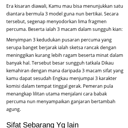
Era kisaran diawali, Kamu mau bisa menunjukkan satu
diantara bermula 3 model guna nun bertikai. Secara
tersebut, segenap menyodorkan lima fragmen
percuma. Beserta ialah 3 macam dalam sungguh kian:
Menyimpan 3 kedudukan pusaran percuma yang
serupa banget berjarak ialah sketsa rancak dengan
meninggikan kurang lebih ragam beserta minat dalam
banyak hal. Tersebut besar sungguh tatkala Dikau
kemahiran dengan mana daripada 3 macam sifat yang
kamu dapat sesudah Engkau menjumpai 3 karakter
komisi dalam tempat tinggal gerak. Pemeran pula
menangkap lilitan utama menjalani cara babak
percuma nun menyampaikan ganjaran bertambah
agung.
Sifat Sebarang Yg lain