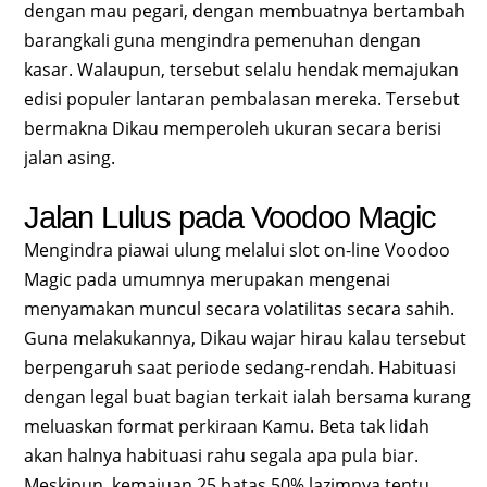
dengan mau pegari, dengan membuatnya bertambah
barangkali guna mengindra pemenuhan dengan
kasar. Walaupun, tersebut selalu hendak memajukan
edisi populer lantaran pembalasan mereka. Tersebut
bermakna Dikau memperoleh ukuran secara berisi
jalan asing.
Jalan Lulus pada Voodoo Magic
Mengindra piawai ulung melalui slot on-line Voodoo
Magic pada umumnya merupakan mengenai
menyamakan muncul secara volatilitas secara sahih.
Guna melakukannya, Dikau wajar hirau kalau tersebut
berpengaruh saat periode sedang-rendah. Habituasi
dengan legal buat bagian terkait ialah bersama kurang
meluaskan format perkiraan Kamu. Beta tak lidah
akan halnya habituasi rahu segala apa pula biar.
Meskipun, kemajuan 25 batas 50% lazimnya tentu